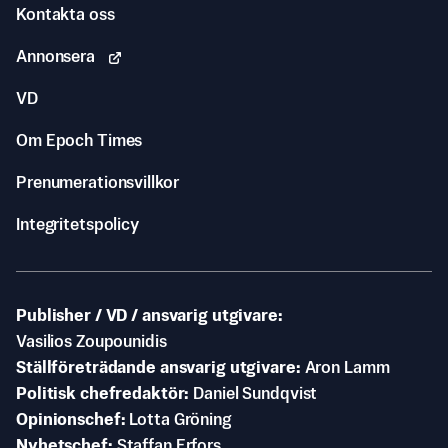
Kontakta oss
Annonsera
VD
Om Epoch Times
Prenumerationsvillkor
Integritetspolicy
Publisher / VD / ansvarig utgivare
Vasilios Zoupounidis
Ställföreträdande ansvarig utgivare
Aron Lamm
Politisk chefredaktör
Daniel Sundqvist
Opinionschef
Lotta Gröning
Nyhetschef
Staffan Erfors