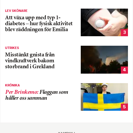
LEV SKÖNARE
Att växa upp med typ 1-
diabetes – hur fysisk aktivitet
blev räddningen för Emilia
3
UTRIKES
Misstänkt gnista från
vindkraftverk bakom
storbrand i Grekland
4
KRÖNIKA
Per Brinkemo
:
Flaggan som
håller oss samman
5