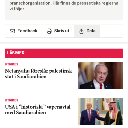
branschorganisation. Här finns de
pressetiska reglerna
vi följer.
Feedback
Skriv ut
Dela
LÄS MER
UTRIKES
Netanyahu föreslår palestinsk
stat i Saudiarabien
UTRIKES
USA i ”historiskt” vapenavtal
med Saudiarabien