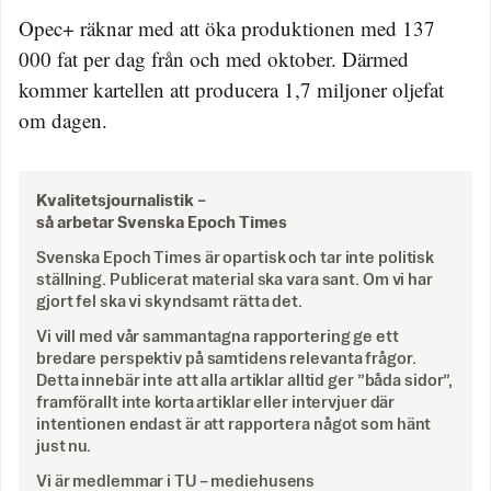
Opec+ räknar med att öka produktionen med 137
000 fat per dag från och med oktober. Därmed
kommer kartellen att producera 1,7 miljoner oljefat
om dagen.
Kvalitetsjournalistik –
så arbetar Svenska Epoch Times
Svenska Epoch Times är opartisk och tar inte politisk
ställning. Publicerat material ska vara sant. Om vi har
gjort fel ska vi skyndsamt rätta det.
Vi vill med vår sammantagna rapportering ge ett
bredare perspektiv på samtidens relevanta frågor.
Detta innebär inte att alla artiklar alltid ger ”båda sidor”,
framförallt inte korta artiklar eller intervjuer där
intentionen endast är att rapportera något som hänt
just nu.
Vi är medlemmar i TU – mediehusens