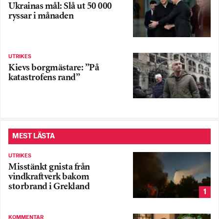
Ukrainas mål: Slå ut 50 000
ryssar i månaden
UTRIKES
Kievs borgmästare: ”På
katastrofens rand”
MEST LÄSTA
UTRIKES
Misstänkt gnista från
vindkraftverk bakom
storbrand i Grekland
1
KOMMENTAR