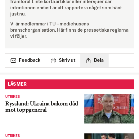
framförallt inte korta artiklar eller intervjuer där
intentionen endast är att rapportera något som hänt
just nu.
Vi är medlemmar i TU – mediehusens
branschorganisation. Här finns de
pressetiska reglerna
vi följer.
Feedback
Skriv ut
Dela
LÄS MER
UTRIKES
Ryssland: Ukraina bakom dåd
mot toppgeneral
UTRIKES