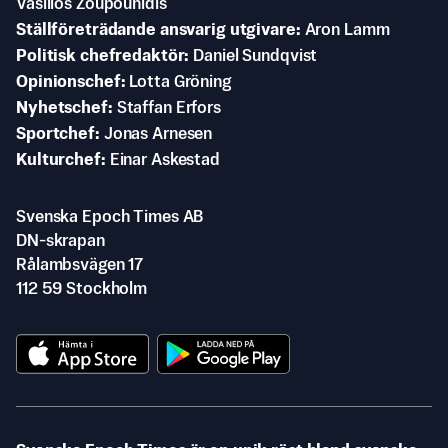
Vasilios Zoupounidis
Ställföreträdande ansvarig utgivare
Aron Lamm
Politisk chefredaktör
Daniel Sundqvist
Opinionschef
Lotta Gröning
Nyhetschef
Staffan Erfors
Sportchef
Jonas Arnesen
Kulturchef
Einar Askestad
Svenska Epoch Times AB
DN-skrapan
Rålambsvägen 17
112 59 Stockholm