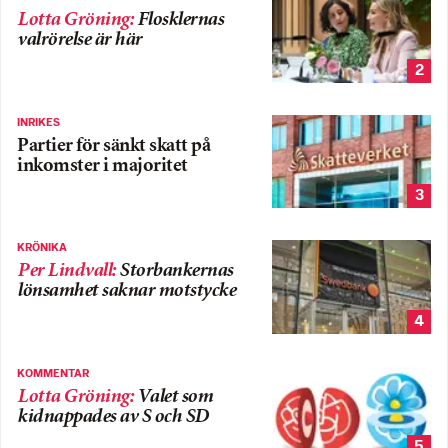
Lotta Gröning
:
Flosklernas
valrörelse är här
2
INRIKES
Partier för sänkt skatt på
inkomster i majoritet
3
KRÖNIKA
Per Lindvall
:
Storbankernas
lönsamhet saknar motstycke
4
KOMMENTAR
Lotta Gröning
:
Valet som
kidnappades av S och SD
5