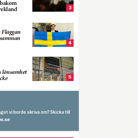
k bakom
3
rekland
:
Flaggan
s samman
4
s lönsamhet
5
cke
got vi borde skriva om? Skicka till
spit