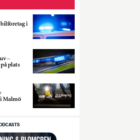
bilföretag i
uv –
på plats
v
 i Malmö
PODCASTS