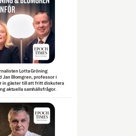
rnalisten Lotta Gröning
 Jan Blomgren, professor i
 in gäster till att fritt diskutera
ing aktuella samhällsfrågor.