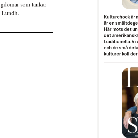
ungdomar som tankar
ra Lundh.
Kulturchock är 
är en smältdegel
Här möts det un
det amerikanska
traditionella. Vi
och de små detal
kulturer kollider