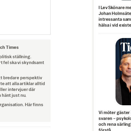
I Lev Skönare m
Johan Holmsäter
intressanta sa
hälsa i vid exist
och Times
itisk ställning.
rt fel ska vi skyndsamt
tt bredare perspektiv
att alla artiklar alltid
eller intervjuer där
 hänt just nu.
ganisation. Här finns
Vi möter gäster 
svaren – psykolo
och rena särling
förstå.