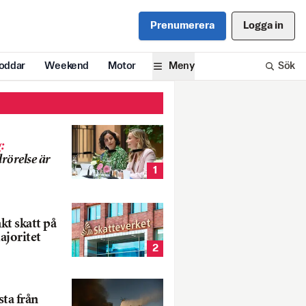
Prenumerera
Logga in
oddar
Weekend
Motor
Meny
Sök
g
:
rörelse är
1
nkt skatt på
ajoritet
2
ta från