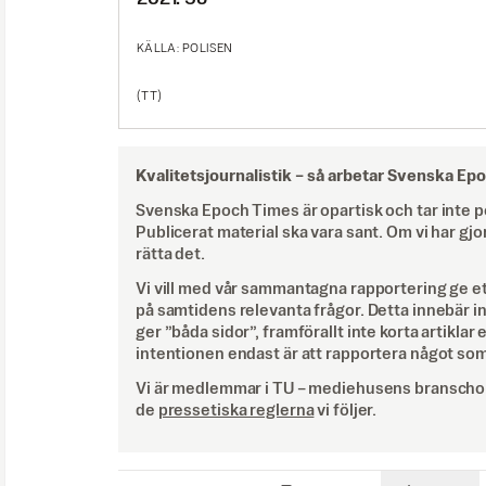
KÄLLA: POLISEN
(TT)
Kvalitetsjournalistik –
så arbetar Svenska Ep
Svenska Epoch Times är opartisk och tar inte pol
Publicerat material ska vara sant. Om vi har gjo
rätta det.
Vi vill med vår sammantagna rapportering ge e
på samtidens relevanta frågor. Detta innebär inte 
ger ”båda sidor”, framförallt inte korta artiklar 
intentionen endast är att rapportera något som
Vi är medlemmar i TU – mediehusens branschor
de
pressetiska reglerna
vi följer.