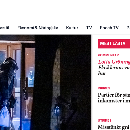
vsstil
Ekonomi & Näringsliv
Kultur
TV
Epoch TV
P
MEST LÄSTA
KOMMENTAR
Lotta Grönin
Flosklernas val
här
INRIKES
Partier för sä
inkomster i m
UTRIKES
Misstänkt gnis