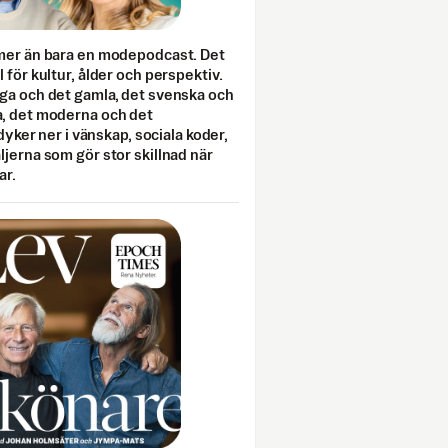
mer än bara en modepodcast. Det
 för kultur, ålder och perspektiv.
ga och det gamla, det svenska och
, det moderna och det
 dyker ner i vänskap, sociala koder,
jerna som gör stor skillnad när
ar.