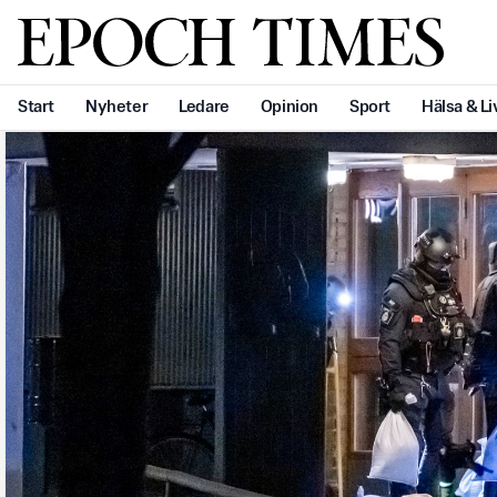
Svenska Epoch Times
Start
Nyheter
Ledare
Opinion
Sport
Hälsa & Li