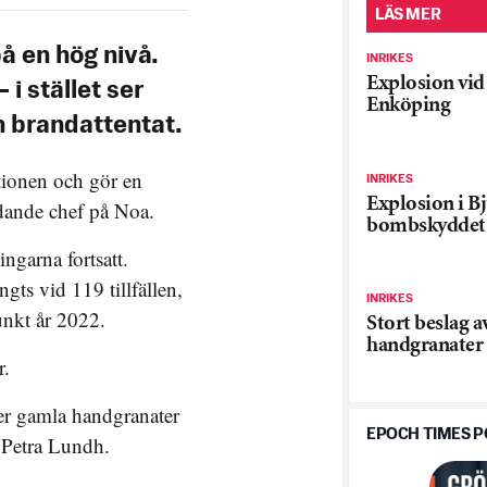
LÄS MER
å en hög nivå.
INRIKES
Explosion vid 
i stället ser
Enköping
h brandattentat.
tionen och gör en
INRIKES
Explosion i Bj
ädande chef på Noa.
bombskyddet 
ngarna fortsatt.
ängts vid 119 tillfällen,
INRIKES
unkt år 2022.
Stort beslag a
handgranater
r.
er gamla handgranater
EPOCH TIMES 
f Petra Lundh.