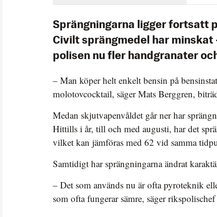
Sprängningarna ligger fortsatt p
Civilt sprängmedel har minskat – 
polisen nu fler handgranater oc
– Man köper helt enkelt bensin på bensinsta
molotovcocktail, säger Mats Berggren, bitr
Medan skjutvapenvåldet går ner har sprängni
Hittills i år, till och med augusti, har det spr
vilket kan jämföras med 62 vid samma tidp
Samtidigt har sprängningarna ändrat karaktä
– Det som används nu är ofta pyroteknik ell
som ofta fungerar sämre, säger rikspolische