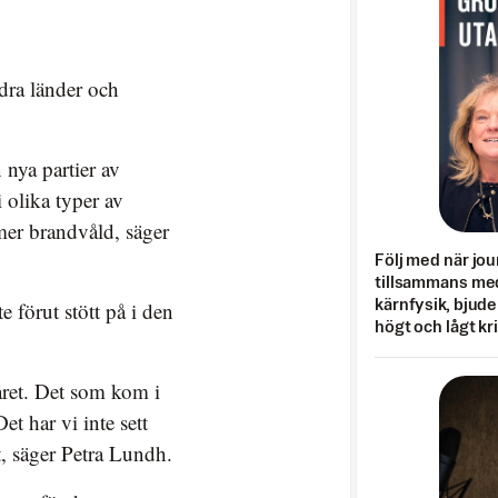
ra länder och
 nya partier av
 olika typer av
mer brandvåld, säger
Följ med när jou
tillsammans med
e förut stött på i den
kärnfysik, bjuder
högt och lågt kr
året. Det som kom i
Det har vi inte sett
rt, säger Petra Lundh.