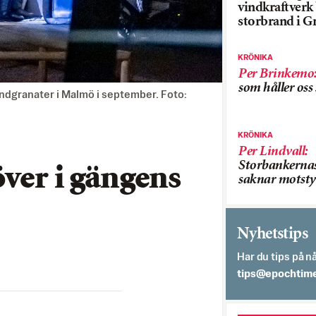
vindkraftver
storbrand i G
KRÖNIKA
Per Brinkemo
som håller os
andgranater i Malmö i september. Foto:
KRÖNIKA
Per Lindvall
:
Storbankerna
ver i gängens
saknar motsty
Nyhetstips
Har du tips på nå
es.semithcope@