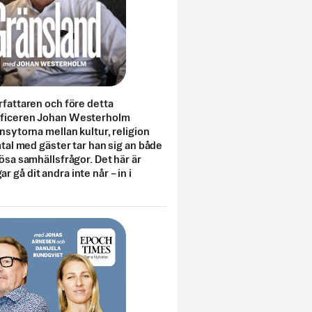
rfattaren och före detta
fficeren Johan Westerholm
onsytorna mellan kultur, religion
amtal med gäster tar han sig an både
lösa samhällsfrågor. Det här är
 gå dit andra inte når – in i