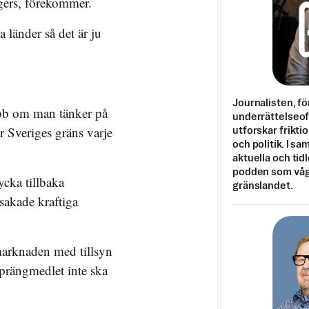
ngers, förekommer.
 länder så det är ju
Journalisten, fö
jobb om man tänker på
underrättelseo
r Sveriges gräns varje
utforskar frikti
och politik. I s
aktuella och tid
podden som vågar
ycka tillbaka
gränslandet.
sakade kraftiga
 marknaden med tillsyn
sprängmedlet inte ska