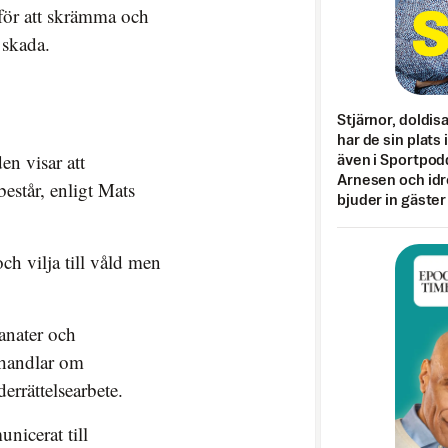
 för att skrämma och
 skada.
Stjärnor, doldis
har de sin plats 
en visar att
även i Sportpod
Arnesen och idr
estår, enligt Mats
bjuder in gäster
ch vilja till våld men
anater och
t handlar om
derrättelsearbete.
nicerat till