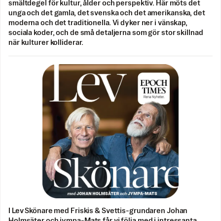
smältdegel för kultur, ålder och perspektiv. Här möts det
unga och det gamla, det svenska och det amerikanska, det
moderna och det traditionella. Vi dyker ner i vänskap,
sociala koder, och de små detaljerna som gör stor skillnad
när kulturer kolliderar.
I Lev Skönare med Friskis & Svettis-grundaren Johan
Holmsäter och jympa-Mats får vi följa med i intressanta