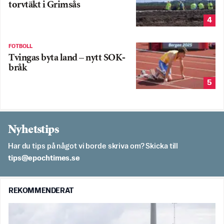
torvtäkt i Grimsås
4
FOTBOLL
Tvingas byta land – nytt SOK-
bråk
5
Nyhetstips
Har du tips på något vi borde skriva om? Skicka till
es.semithcope@spit
REKOMMENDERAT