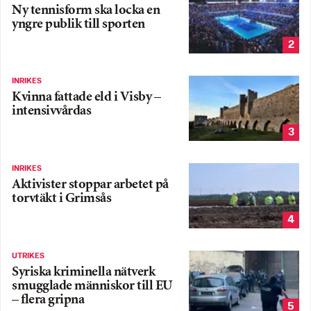
Ny tennisform ska locka en
yngre publik till sporten
2
INRIKES
Kvinna fattade eld i Visby –
intensivvårdas
3
INRIKES
Aktivister stoppar arbetet på
torvtäkt i Grimsås
4
UTRIKES
Syriska kriminella nätverk
smugglade människor till EU
– flera gripna
5