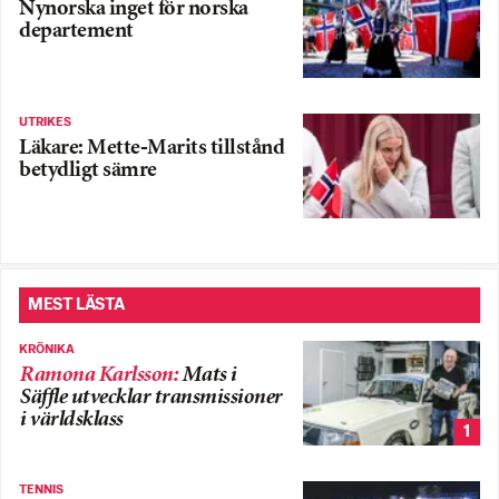
Nynorska inget för norska
departement
UTRIKES
Läkare: Mette-Marits tillstånd
betydligt sämre
MEST LÄSTA
KRÖNIKA
Ramona Karlsson
:
Mats i
Säffle utvecklar transmissioner
i världsklass
1
TENNIS