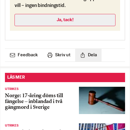
vill – ingen bindningstid.
Ja, tack!
Feedback
Skriv ut
Dela
LÄS MER
UTRIKES
Norge: 17-åring döms till
fängelse – inblandad i två
gängmord i Sverige
UTRIKES