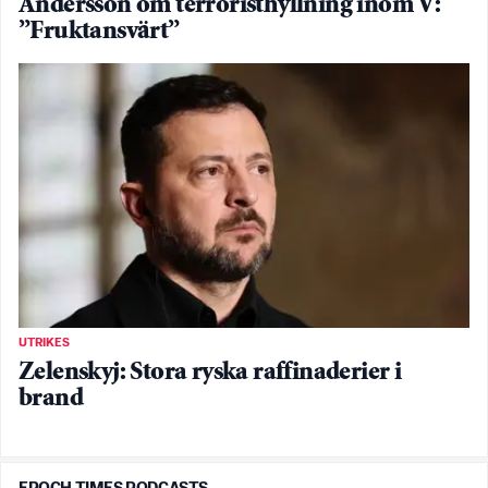
Andersson om terroristhyllning inom V:
”Fruktansvärt”
UTRIKES
Zelenskyj: Stora ryska raffinaderier i
brand