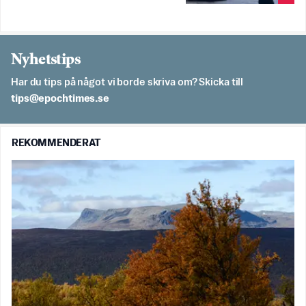
Nyhetstips
Har du tips på något vi borde skriva om? Skicka till
es.semithcope@spit
REKOMMENDERAT