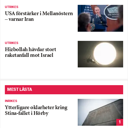
UTRIKES
USA förstärker i Mellanöstern
– varnar Iran
UTRIKES
Hizbollah hävdar stort
raketanfall mot Israel
MEST LÄSTA
INRIKES
Ytterligare oklarheter kring
Stina-fallet i Hörby
1