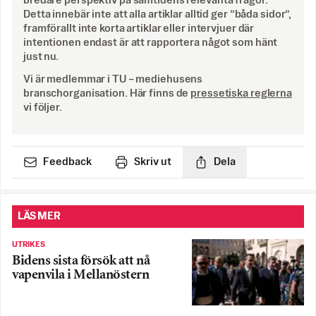
bredare perspektiv på samtidens relevanta frågor.
Detta innebär inte att alla artiklar alltid ger ”båda sidor”,
framförallt inte korta artiklar eller intervjuer där
intentionen endast är att rapportera något som hänt
just nu.
Vi är medlemmar i TU – mediehusens
branschorganisation. Här finns de
pressetiska reglerna
vi följer.
Feedback
Skriv ut
Dela
LÄS MER
UTRIKES
Bidens sista försök att nå
vapenvila i Mellanöstern