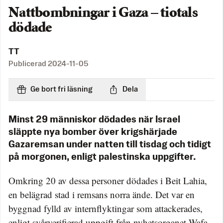
Nattbombningar i Gaza – tiotals
dödade
TT
Publicerad
2024-11-05
Ge bort fri läsning
Dela
Minst 29 människor dödades när Israel
släppte nya bomber över krigshärjade
Gazaremsan under natten till tisdag och tidigt
på morgonen, enligt palestinska uppgifter.
Omkring 20 av dessa personer dödades i Beit Lahia,
en belägrad stad i remsans norra ände. Det var en
byggnad fylld av internflyktingar som attackerades,
enligt svårverifierad uppgift från nyhetsorganet Wafa,