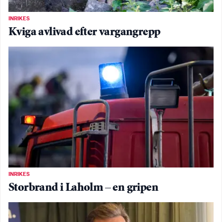
INRIKES
Kviga avlivad efter vargangrepp
INRIKES
Storbrand i Laholm – en gripen