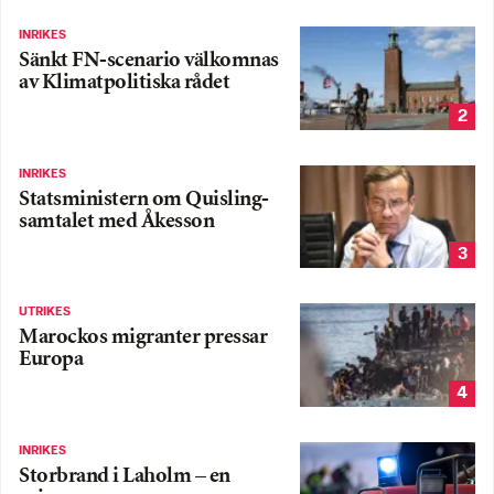
INRIKES
Sänkt FN-scenario välkomnas
av Klimatpolitiska rådet
2
INRIKES
Statsministern om Quisling-
samtalet med Åkesson
3
UTRIKES
Marockos migranter pressar
Europa
4
INRIKES
Storbrand i Laholm – en