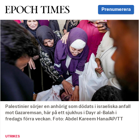
Svenska Epoch Times
Prenumerera
Palestinier sörjer en anhörig som dödats i israeliska anfall
mot Gazaremsan, här på ett sjukhus i Dayr al-Balah i
fredags förra veckan. Foto: Abdel Kareem Hana/AP/TT
UTRIKES