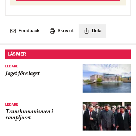
Feedback
Skriv ut
Dela
LÄS MER
LEDARE
Jaget före laget
LEDARE
Transhumanismen i
rampljuset