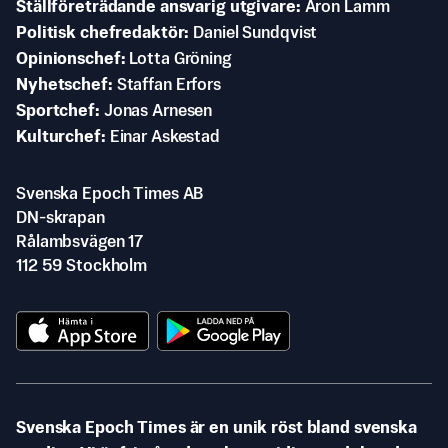
Ställföreträdande ansvarig utgivare
Aron Lamm
Politisk chefredaktör
Daniel Sundqvist
Opinionschef
Lotta Gröning
Nyhetschef
Staffan Erfors
Sportchef
Jonas Arnesen
Kulturchef
Einar Askestad
Svenska Epoch Times AB
DN-skrapan
Rålambsvägen 17
112 59 Stockholm
Svenska Epoch Times är en unik röst bland svenska