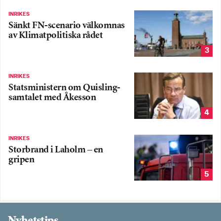
INRIKES
Sänkt FN-scenario välkomnas
av Klimatpolitiska rådet
3
INRIKES
Statsministern om Quisling-
samtalet med Åkesson
4
INRIKES
Storbrand i Laholm – en
gripen
5