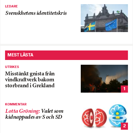
LEDARE
Svenskhetens identitetskris
MEST LÄSTA
UTRIKES
Misstänkt gnista från
vindkraftverk bakom
storbrand i Grekland
1
KOMMENTAR
Lotta Gröning
:
Valet som
kidnappades av S och SD
2