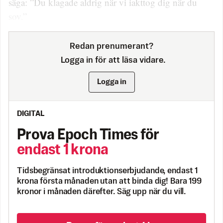
säga: ”Du klagade aldrig när vi iakttog dig när du
sov.”
Redan prenumerant?
Logga in för att läsa vidare.
Logga in
DIGITAL
Prova Epoch Times för
endast 1 krona
Tidsbegränsat introduktionserbjudande, endast 1
krona första månaden utan att binda dig! Bara 199
kronor i månaden därefter. Säg upp när du vill.