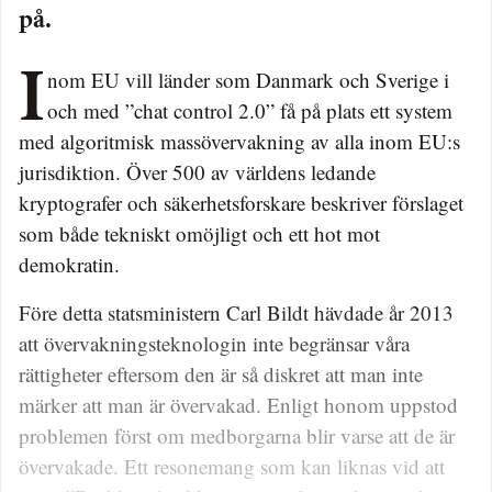
på.
Inom EU vill länder som Danmark och Sverige i
och med ”chat control 2.0” få på plats ett system
med algoritmisk massövervakning av alla inom EU:s
jurisdiktion. Över 500 av världens ledande
kryptografer och säkerhetsforskare beskriver förslaget
som både tekniskt omöjligt och ett hot mot
demokratin.
Före detta statsministern Carl Bildt hävdade år 2013
att övervakningsteknologin inte begränsar våra
rättigheter eftersom den är så diskret att man inte
märker att man är övervakad. Enligt honom uppstod
problemen först om medbor­garna blir varse att de är
övervakade. Ett resonemang som kan liknas vid att