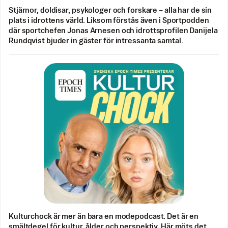
Stjärnor, doldisar, psykologer och forskare – alla har de sin
plats i idrottens värld. Liksom förstås även i Sportpodden
där sportchefen Jonas Arnesen och idrottsprofilen Danijela
Rundqvist bjuder in gäster för intressanta samtal.
Kulturchock är mer än bara en modepodcast. Det är en
smältdegel för kultur, ålder och perspektiv. Här möts det