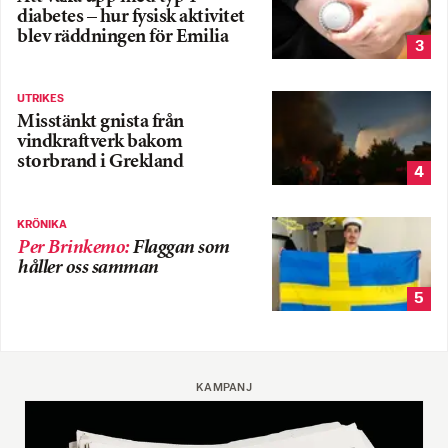
diabetes – hur fysisk aktivitet
blev räddningen för Emilia
3
UTRIKES
Misstänkt gnista från
vindkraftverk bakom
storbrand i Grekland
4
KRÖNIKA
Per Brinkemo
:
Flaggan som
håller oss samman
5
KAMPANJ