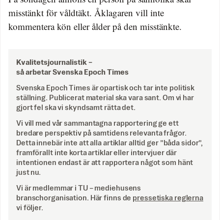
misstänkt för våldtäkt. Åklagaren vill inte
kommentera kön eller ålder på den misstänkte.
Kvalitetsjournalistik –
så arbetar Svenska Epoch Times
Svenska Epoch Times är opartisk och tar inte politisk
ställning. Publicerat material ska vara sant. Om vi har
gjort fel ska vi skyndsamt rätta det.
Vi vill med vår sammantagna rapportering ge ett
bredare perspektiv på samtidens relevanta frågor.
Detta innebär inte att alla artiklar alltid ger ”båda sidor”,
framförallt inte korta artiklar eller intervjuer där
intentionen endast är att rapportera något som hänt
just nu.
Vi är medlemmar i TU – mediehusens
branschorganisation. Här finns de
pressetiska reglerna
vi följer.