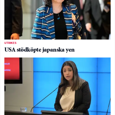
UTRIKES
USA stödköpte japanska yen