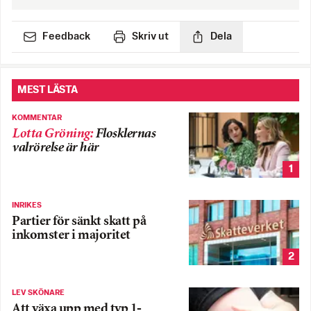
Feedback
Skriv ut
Dela
MEST LÄSTA
KOMMENTAR
Lotta Gröning
:
Flosklernas
valrörelse är här
1
INRIKES
Partier för sänkt skatt på
inkomster i majoritet
2
LEV SKÖNARE
Att växa upp med typ 1-