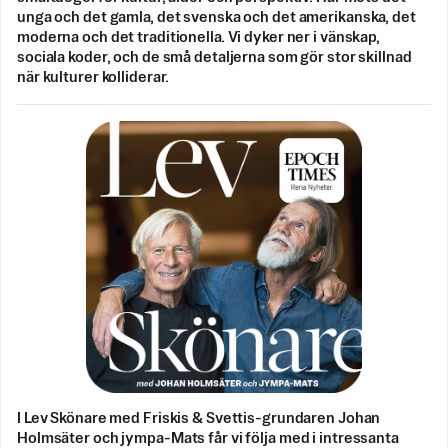
unga och det gamla, det svenska och det amerikanska, det
moderna och det traditionella. Vi dyker ner i vänskap,
sociala koder, och de små detaljerna som gör stor skillnad
när kulturer kolliderar.
I Lev Skönare med Friskis & Svettis-grundaren Johan
Holmsäter och jympa-Mats får vi följa med i intressanta