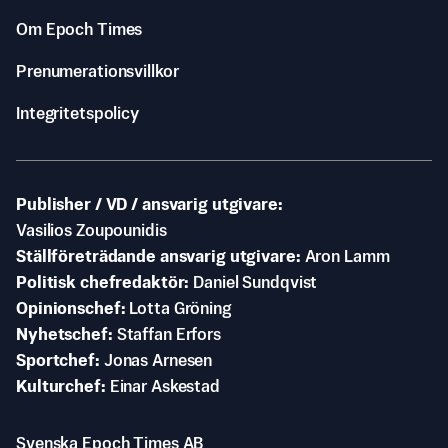
Om Epoch Times
Prenumerationsvillkor
Integritetspolicy
Publisher / VD / ansvarig utgivare
Vasilios Zoupounidis
Ställföreträdande ansvarig utgivare
Aron Lamm
Politisk chefredaktör
Daniel Sundqvist
Opinionschef
Lotta Gröning
Nyhetschef
Staffan Erfors
Sportchef
Jonas Arnesen
Kulturchef
Einar Askestad
Svenska Epoch Times AB