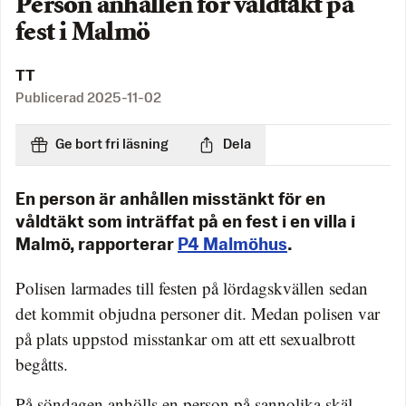
Person anhållen för våldtäkt på
fest i Malmö
TT
Publicerad
2025-11-02
Ge bort fri läsning
Dela
En person är anhållen misstänkt för en
våldtäkt som inträffat på en fest i en villa i
Malmö, rapporterar
P4 Malmöhus
.
Polisen larmades till festen på lördagskvällen sedan
det kommit objudna personer dit. Medan polisen var
på plats uppstod misstankar om att ett sexualbrott
begåtts.
På söndagen anhölls en person på sannolika skäl