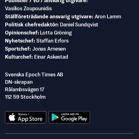
Publisher / VD / ansvarig utgivare
Vasilios Zoupounidis
Ställföreträdande ansvarig utgivare
Aron Lamm
Politisk chefredaktör
Daniel Sundqvist
Opinionschef
Lotta Gröning
Nyhetschef
Staffan Erfors
Sportchef
Jonas Arnesen
Kulturchef
Einar Askestad
Svenska Epoch Times AB
DN-skrapan
Rålambsvägen 17
112 59 Stockholm