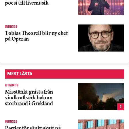
poesi till livemusik
INRIKES
Tobias Theorell blir ny chef
på Operan
MEST LÄSTA
UTRIKES
Misstänkt gnista från
vindkraftverk bakom
storbrand i Grekland
1
INRIKES
Partier för sänkt skatt på