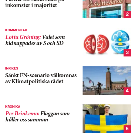
inkomster i majoritet
2
KOMMENTAR
Lotta Gröning
:
Valet som
kidnappades av S och SD
3
INRIKES
Sänkt FN-scenario välkomnas
av Klimatpolitiska rådet
4
KRÖNIKA
Per Brinkemo
:
Flaggan som
håller oss samman
5