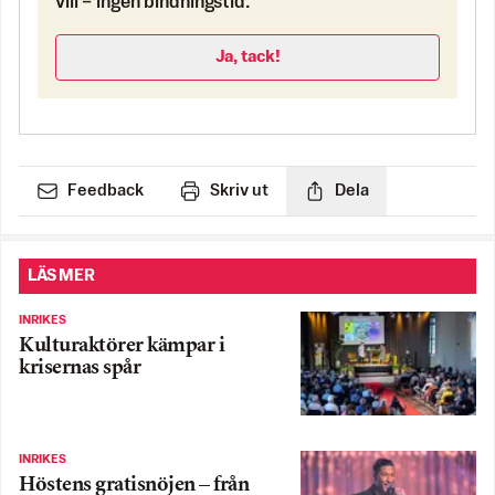
vill – ingen bindningstid.
Ja, tack!
Feedback
Skriv ut
Dela
LÄS MER
INRIKES
Kulturaktörer kämpar i
krisernas spår
INRIKES
Höstens gratisnöjen – från