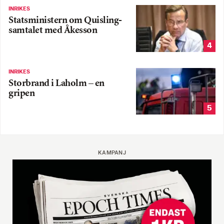
INRIKES
Statsministern om Quisling-
samtalet med Åkesson
4
INRIKES
Storbrand i Laholm – en
gripen
5
KAMPANJ