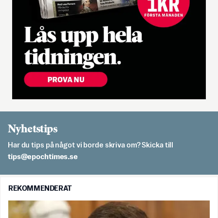
Nyhetstips
Har du tips på något vi borde skriva om? Skicka till
es.semithcope@spit
REKOMMENDERAT