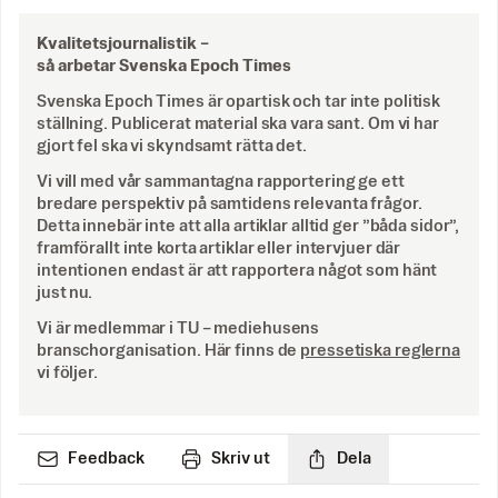
Kvalitetsjournalistik –
så arbetar Svenska Epoch Times
Svenska Epoch Times är opartisk och tar inte politisk
ställning. Publicerat material ska vara sant. Om vi har
gjort fel ska vi skyndsamt rätta det.
Vi vill med vår sammantagna rapportering ge ett
bredare perspektiv på samtidens relevanta frågor.
Detta innebär inte att alla artiklar alltid ger ”båda sidor”,
framförallt inte korta artiklar eller intervjuer där
intentionen endast är att rapportera något som hänt
just nu.
Vi är medlemmar i TU – mediehusens
branschorganisation. Här finns de
pressetiska reglerna
vi följer.
Feedback
Skriv ut
Dela