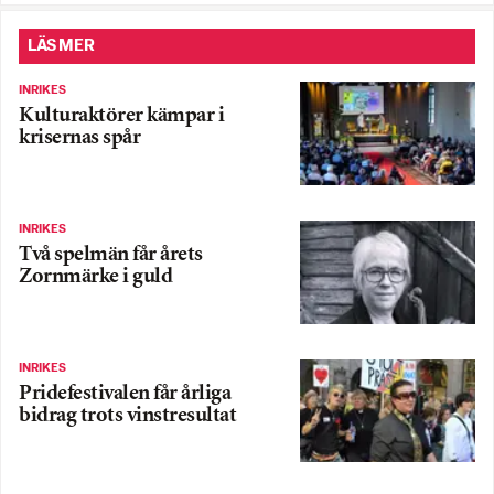
LÄS MER
INRIKES
Kulturaktörer kämpar i
krisernas spår
INRIKES
Två spelmän får årets
Zornmärke i guld
INRIKES
Pridefestivalen får årliga
bidrag trots vinstresultat