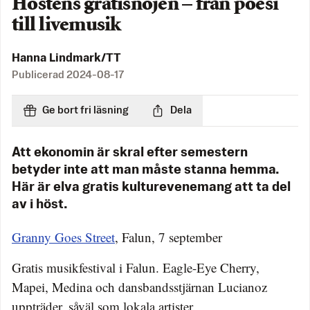
Höstens gratisnöjen – från poesi
till livemusik
Hanna Lindmark/TT
Publicerad
2024-08-17
Ge bort fri läsning
Dela
Att ekonomin är skral efter semestern
betyder inte att man måste stanna hemma.
Här är elva gratis kulturevenemang att ta del
av i höst.
Granny Goes Street
, Falun, 7 september
Gratis musikfestival i Falun. Eagle-Eye Cherry,
Mapei, Medina och dansbandsstjärnan Lucianoz
uppträder, såväl som lokala artister.