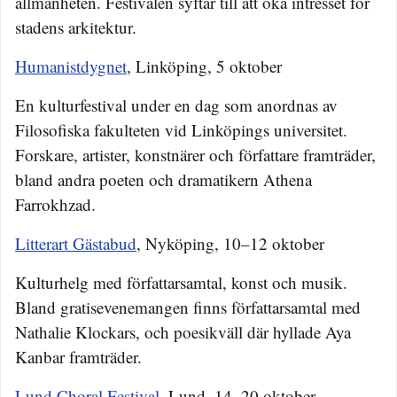
allmänheten. Festivalen syftar till att öka intresset för
stadens arkitektur.
Humanistdygnet
, Linköping, 5 oktober
En kulturfestival under en dag som anordnas av
Filosofiska fakulteten vid Linköpings universitet.
Forskare, artister, konstnärer och författare framträder,
bland andra poeten och dramatikern Athena
Farrokhzad.
Litterart Gästabud
, Nyköping, 10–12 oktober
Kulturhelg med författarsamtal, konst och musik.
Bland gratisevenemangen finns författarsamtal med
Nathalie Klockars, och poesikväll där hyllade Aya
Kanbar framträder.
Lund Choral Festival
, Lund, 14–20 oktober