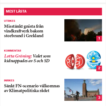
MEST LÄSTA
UTRIKES
Misstänkt gnista från
vindkraftverk bakom
storbrand i Grekland
1
KOMMENTAR
Lotta Gröning
:
Valet som
kidnappades av S och SD
2
INRIKES
Sänkt FN-scenario välkomnas
av Klimatpolitiska rådet
3