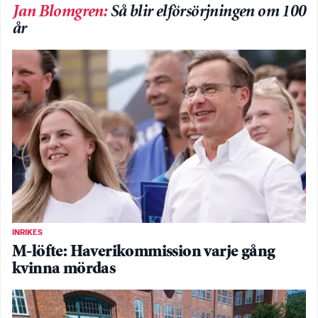
Jan Blomgren
:
Så blir elförsörjningen om 100
år
INRIKES
M-löfte: Haverikommission varje gång
kvinna mördas