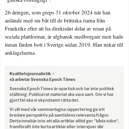
26-åringen, som greps 31 oktober 2024 när han
anlände med sin båt till de brittiska öarna från
Frankrike efter att ha direktsänt delar av resan på
sociala plattformar, är afghansk medborgare men hade
innan färden bott i Sverige sedan 2019. Han nekar till
anklagelserna.
Kvalitetsjournalistik –
så arbetar Svenska Epoch Times
Svenska Epoch Times är opartisk och tar inte politisk
ställning. Publicerat material ska vara sant. Om vi har
gjort fel ska vi skyndsamt rätta det.
Vi vill med vår sammantagna rapportering ge ett
bredare perspektiv på samtidens relevanta frågor.
Detta innebär inte att alla artiklar alltid ger ”båda sidor”,
framförallt inte korta artiklar eller intervjuer där