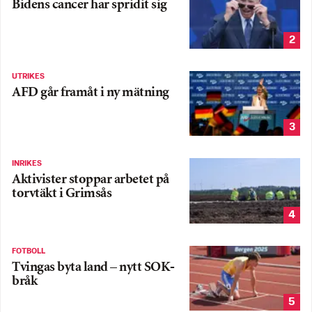
Bidens cancer har spridit sig
2
UTRIKES
AFD går framåt i ny mätning
3
INRIKES
Aktivister stoppar arbetet på
torvtäkt i Grimsås
4
FOTBOLL
Tvingas byta land – nytt SOK-
bråk
5