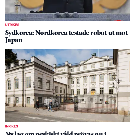
UTRIKES
Sydkorea: Nordkorea testade robot ut mot
Japan
INRIKES
Ny lag om psykiskt våld prövas nu i