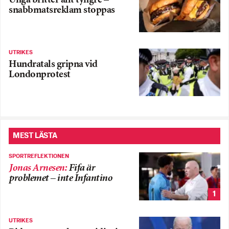
Unga britter allt tyngre –
snabbmatsreklam stoppas
UTRIKES
Hundratals gripna vid
Londonprotest
MEST LÄSTA
SPORTREFLEKTIONEN
Jonas Arnesen
:
Fifa är
problemet – inte Infantino
1
UTRIKES