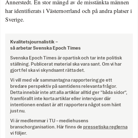
Annerstedt. En stor mängd av de misstänkta männen
har identifierats i Västernorrland och på andra platser i
Sverige.
Kvalitetsjournalistik –
så arbetar Svenska Epoch Times
Svenska Epoch Times är opartisk och tar inte politisk
ställning. Publicerat material ska vara sant. Om vi har
gjort fel ska vi skyndsamt rätta det.
Vi vill med vår sammantagna rapportering ge ett
bredare perspektiv på samtidens relevanta frågor.
Detta innebär inte att alla artiklar alltid ger ”båda sidor”,
framförallt inte korta artiklar eller intervjuer där
intentionen endast är att rapportera något som hänt
just nu.
Vi är medlemmar i TU – mediehusens
branschorganisation. Här finns de
pressetiska reglerna
vi följer.