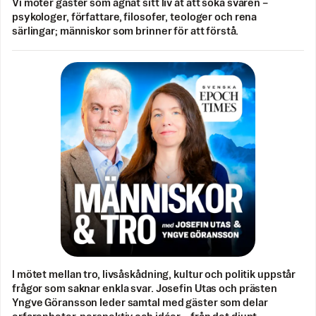
Vi möter gäster som ägnat sitt liv åt att söka svaren –
psykologer, författare, filosofer, teologer och rena
särlingar; människor som brinner för att förstå.
I mötet mellan tro, livsåskådning, kultur och politik uppstår
frågor som saknar enkla svar. Josefin Utas och prästen
Yngve Göransson leder samtal med gäster som delar