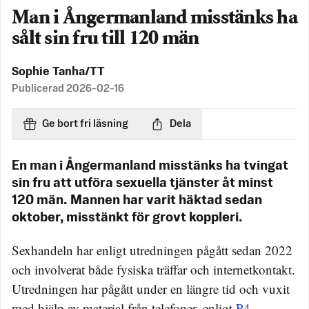
Man i Ångermanland misstänks ha
sålt sin fru till 120 män
Sophie Tanha/TT
Publicerad
2026-02-16
Ge bort fri läsning
Dela
En man i Ångermanland misstänks ha tvingat
sin fru att utföra sexuella tjänster åt minst
120 män. Mannen har varit häktad sedan
oktober, misstänkt för grovt koppleri.
Sexhandeln har enligt utredningen pågått sedan 2022
och involverat både fysiska träffar och internetkontakt.
Utredningen har pågått under en längre tid och vuxit
med hjälp av material från telefoner, enligt
P4