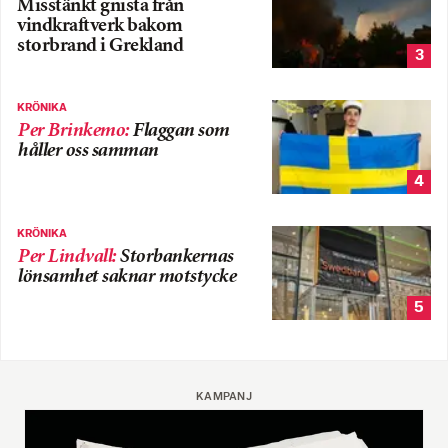
Misstänkt gnista från
vindkraftverk bakom
storbrand i Grekland
3
KRÖNIKA
Per Brinkemo
:
Flaggan som
håller oss samman
4
KRÖNIKA
Per Lindvall
:
Storbankernas
lönsamhet saknar motstycke
5
KAMPANJ