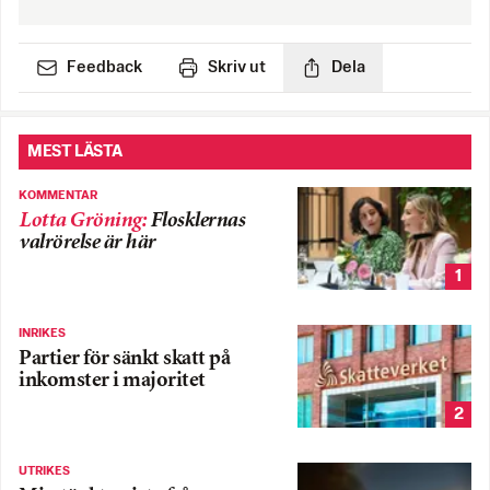
Feedback
Skriv ut
Dela
MEST LÄSTA
KOMMENTAR
Lotta Gröning
:
Flosklernas
valrörelse är här
1
INRIKES
Partier för sänkt skatt på
inkomster i majoritet
2
UTRIKES