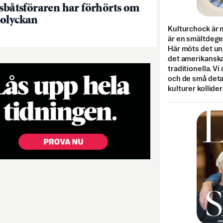
dsbåtsföraren har förhörts om
olyckan
Kulturchock är 
är en smältdegel
Här möts det un
det amerikanska
traditionella. Vi
och de små detal
kulturer kollider