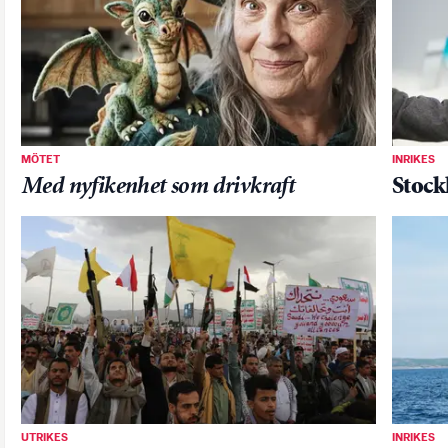
MÖTET
INRIKES
Med nyfikenhet som drivkraft
Stock
UTRIKES
INRIKES