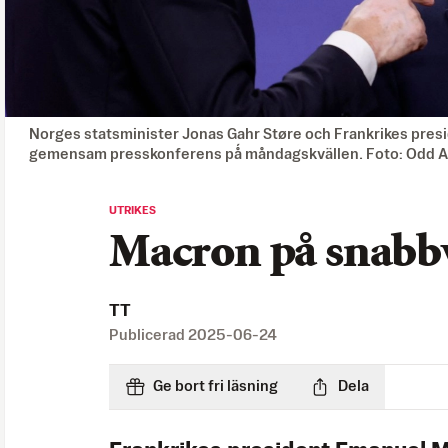
Norges statsminister Jonas Gahr Støre och Frankrikes pre
gemensam presskonferens pǻ måndagskvällen. Foto: Odd 
UTRIKES
Macron på snabbvi
TT
Publicerad
2025-06-24
Ge bort fri läsning
Dela