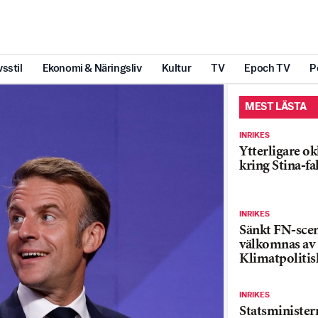
vsstil
Ekonomi & Näringsliv
Kultur
TV
Epoch TV
P
MEST LÄSTA
INRIKES
Ytterligare ok
kring Stina-fa
INRIKES
Sänkt FN-sce
välkomnas av
Klimatpolitis
INRIKES
Statsministe