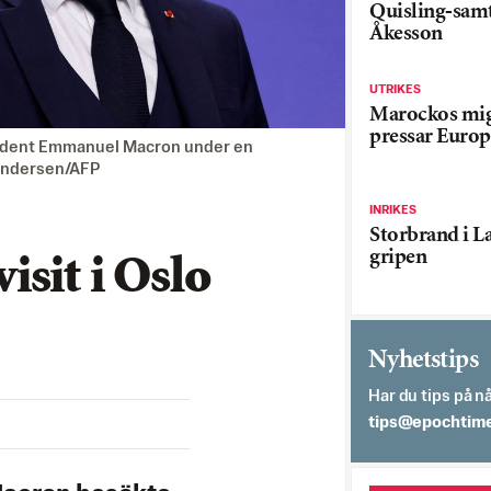
Quisling-sam
Åkesson
UTRIKES
Marockos mig
pressar Europ
sident Emmanuel Macron under en
Andersen/AFP
INRIKES
Storbrand i L
gripen
sit i Oslo
Nyhetstips
Har du tips på nå
es.semithcope@