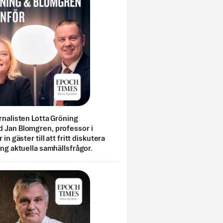
rnalisten Lotta Gröning
 Jan Blomgren, professor i
 in gäster till att fritt diskutera
ing aktuella samhällsfrågor.