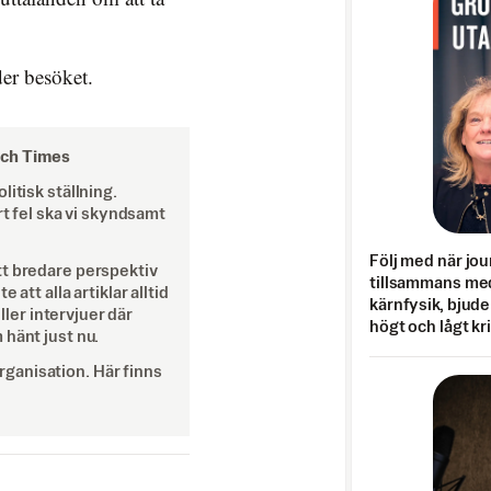
der besöket.
och Times
itisk ställning.
rt fel ska vi skyndsamt
Följ med när jou
tt bredare perspektiv
tillsammans med
att alla artiklar alltid
kärnfysik, bjuder
eller intervjuer där
högt och lågt kr
 hänt just nu.
ganisation. Här finns