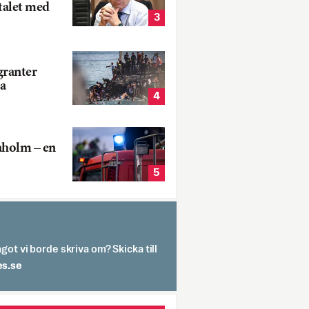
talet med
3
ranter
a
4
aholm – en
5
got vi borde skriva om? Skicka till
spit