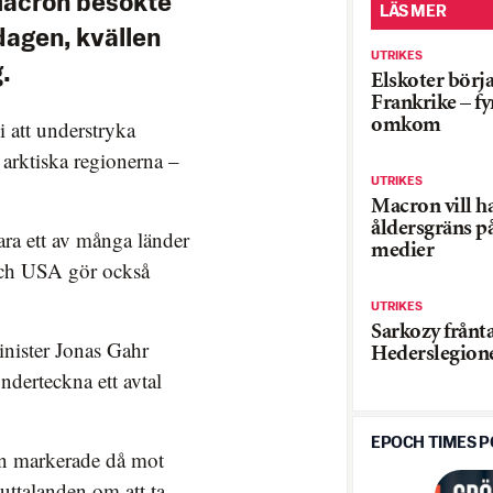
Macron besökte
LÄS MER
agen, kvällen
UTRIKES
.
Elskoter börja
Frankrike – f
omkom
 att understryka
arktiska regionerna –
UTRIKES
Macron vill h
åldersgräns på
ara ett av många länder
medier
 och USA gör också
UTRIKES
Sarkozy frånt
inister Jonas Gahr
Hederslegion
nderteckna ett avtal
EPOCH TIMES 
n markerade då mot
ttalanden om att ta