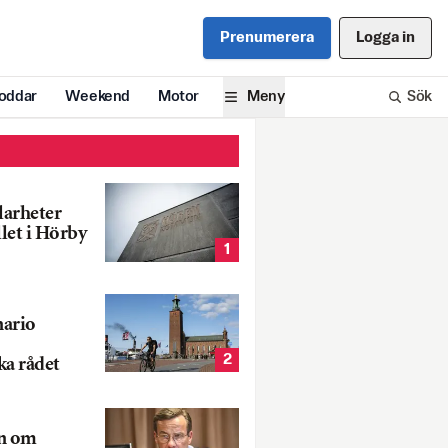
Prenumerera
Logga in
oddar
Weekend
Motor
Meny
Sök
larheter
llet i Hörby
1
nario
2
ka rådet
rn om