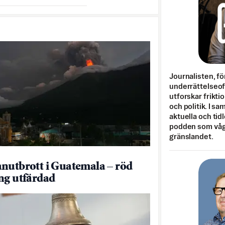
Journalisten, fö
underrättelseo
utforskar frikti
och politik. I s
aktuella och tid
podden som vågar
gränslandet.
nutbrott i Guatemala – röd
ng utfärdad