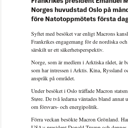
Frankrikes president Emanuel 
Norges huvudstad Oslo på månd
före Natotoppmötets första dag
Syftet med besöket var enligt Macrons kansli
Frankrikes engagemang för de nordiska och 
särskilt ur ett säkerhetsperspektiv.
Norge, som är medlem i Arktiska rådet, är b
som har intressen i Arktis. Kina, Ryssland
anspråk på området.
Under besöket i Oslo träffade Macron statsm
Støre. De två ledarna väntades bland annat u
om försvars- och energipolitik.
Förra veckan besökte Macron Grönland. Ha
USA:s president Donald Trump och dennes u