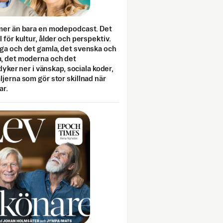
mer än bara en modepodcast. Det
 för kultur, ålder och perspektiv.
ga och det gamla, det svenska och
, det moderna och det
 dyker ner i vänskap, sociala koder,
jerna som gör stor skillnad när
ar.