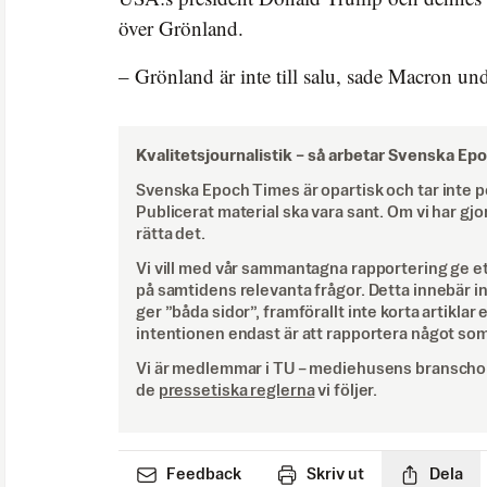
över Grönland.
– Grönland är inte till salu, sade Macron un
Kvalitetsjournalistik –
så arbetar Svenska Ep
Svenska Epoch Times är opartisk och tar inte pol
Publicerat material ska vara sant. Om vi har gjo
rätta det.
Vi vill med vår sammantagna rapportering ge e
på samtidens relevanta frågor. Detta innebär inte 
ger ”båda sidor”, framförallt inte korta artiklar 
intentionen endast är att rapportera något som
Vi är medlemmar i TU – mediehusens branschor
de
pressetiska reglerna
vi följer.
Feedback
Skriv ut
Dela