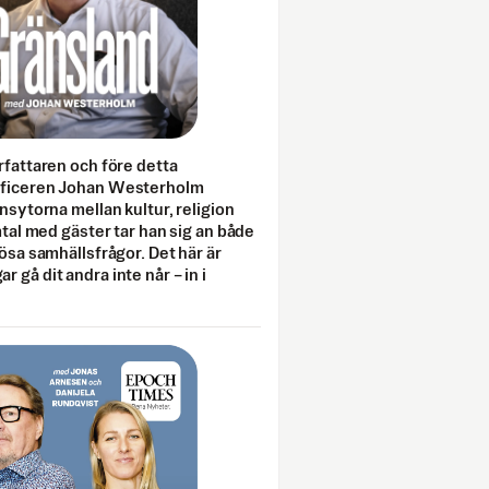
rfattaren och före detta
fficeren Johan Westerholm
onsytorna mellan kultur, religion
amtal med gäster tar han sig an både
lösa samhällsfrågor. Det här är
 gå dit andra inte når – in i