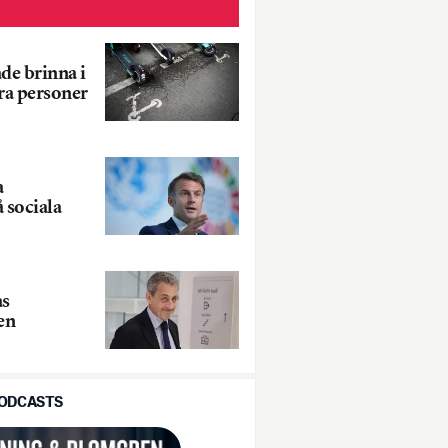
de brinna i
yra personer
a
 sociala
as
en
PODCASTS