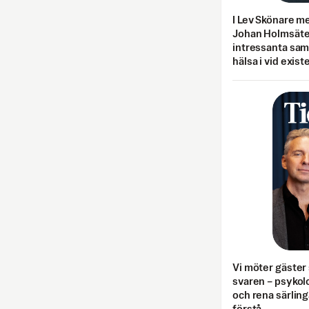
I Lev Skönare m
Johan Holmsäter
intressanta sa
hälsa i vid exist
Vi möter gäster 
svaren – psykolo
och rena särling