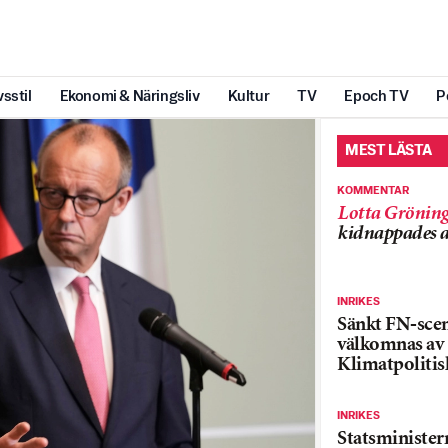
vsstil
Ekonomi & Näringsliv
Kultur
TV
Epoch TV
P
MEST LÄSTA
KOMMENTAR
Lotta Grönin
kidnappades a
INRIKES
Sänkt FN-sce
välkomnas av
Klimatpolitis
INRIKES
Statsministe