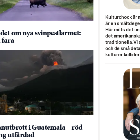
Kulturchock är 
är en smältdegel
Här möts det un
det om nya svinpestlarmet:
det amerikanska
 fara
traditionella. Vi
och de små detal
kulturer kollider
nutbrott i Guatemala – röd
ng utfärdad