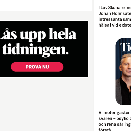
I Lev Skönare m
Johan Holmsäter
intressanta sa
hälsa i vid exist
Vi möter gäster 
svaren – psykolo
och rena särling
förstå.