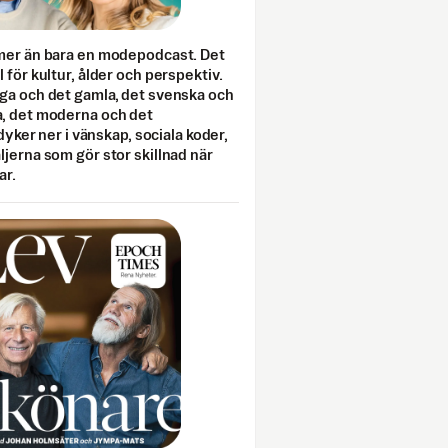
mer än bara en modepodcast. Det
 för kultur, ålder och perspektiv.
ga och det gamla, det svenska och
, det moderna och det
 dyker ner i vänskap, sociala koder,
jerna som gör stor skillnad när
ar.