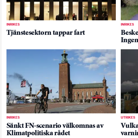
INRIKES
INRIKES
Tjänstesektorn tappar fart
Beske
Ingen
INRIKES
UTRIKES
Sänkt FN-scenario välkomnas av
Vulka
Klimatpolitiska rådet
varni