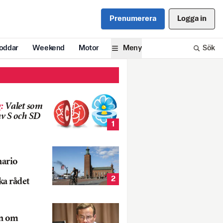
Prenumerera
Logga in
oddar
Weekend
Motor
Meny
Sök
g
:
Valet som
v S och SD
1
nario
2
ka rådet
rn om