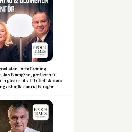
rnalisten Lotta Gröning
 Jan Blomgren, professor i
 in gäster till att fritt diskutera
ing aktuella samhällsfrågor.