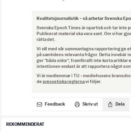
Kvalitetsjournalistik –
så arbetar Svenska Ep
Svenska Epoch Times är opartisk och tar inte pol
Publicerat material ska vara sant. Om vi har gjo
rätta det.
Vi vill med vår sammantagna rapportering ge e
på samtidens relevanta frågor. Detta innebär inte 
ger ”båda sidor”, framförallt inte korta artiklar 
intentionen endast är att rapportera något som
Vi är medlemmar i TU – mediehusens branschor
de
pressetiska reglerna
vi följer.
Feedback
Skriv ut
Dela
REKOMMENDERAT