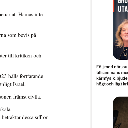
enar att Hamas inte
erna som bevis på
er till kritiken och
Följ med när jou
tillsammans med
23 hålls fortfarande
kärnfysik, bjuder
nligt Israel.
högt och lågt kr
ner, främst civila.
okala
betraktar dessa siffror