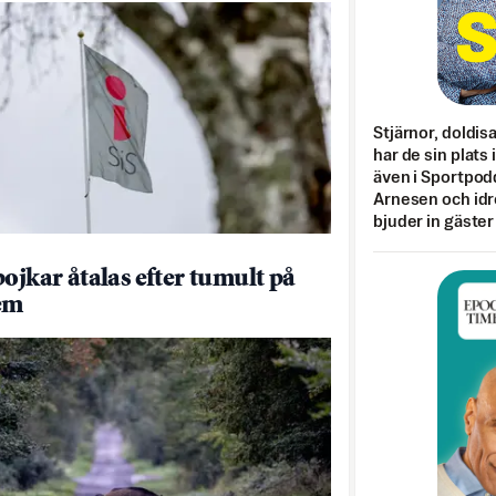
Stjärnor, doldis
har de sin plats 
även i Sportpod
Arnesen och idr
bjuder in gäster
pojkar åtalas efter tumult på
em