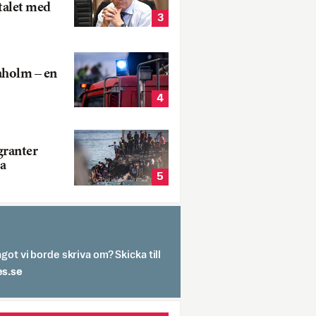
talet med
3
aholm – en
4
ranter
a
5
got vi borde skriva om? Skicka till
spit