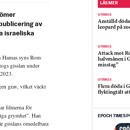
LÄS MER
dömer
UTRIKES
Anställd döda
publicering av
leopard på zoo
a israeliska
UTRIKES
Attack mot R
och Hamas syns Rom
halvmånen i G
togs gisslan under
misstag”
 2023.
UTRIKES
gen grav, vilket väckt
Flera döda i G
flyktingtält a
r filmerna för
liga grymhet". Han
EPOCH TIMES 
 är gisslans omedelbara