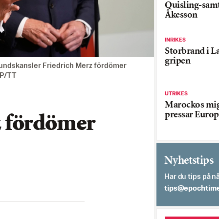
Quisling-sam
Åkesson
INRIKES
Storbrand i L
gripen
undskansler Friedrich Merz fördömer
AP/TT
UTRIKES
Marockos mig
pressar Europ
 fördömer
Nyhetstips
Har du tips på nå
es.semithcope@