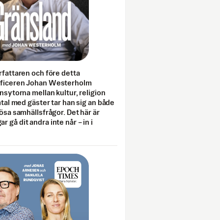
rfattaren och före detta
fficeren Johan Westerholm
onsytorna mellan kultur, religion
amtal med gäster tar han sig an både
lösa samhällsfrågor. Det här är
 gå dit andra inte når – in i