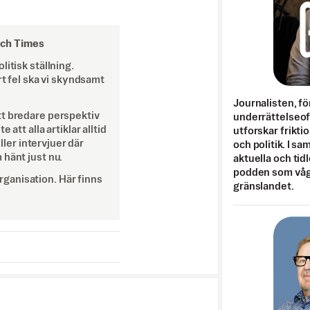
och Times
itisk ställning.
rt fel ska vi skyndsamt
Journalisten, fö
tt bredare perspektiv
underrättelseo
att alla artiklar alltid
utforskar frikti
eller intervjuer där
och politik. I s
 hänt just nu.
aktuella och tid
podden som vågar
ganisation. Här finns
gränslandet.