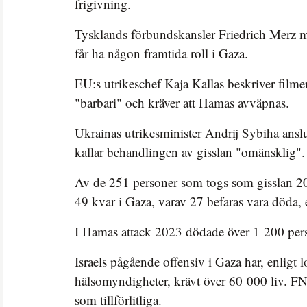
frigivning.
Tysklands förbundskansler Friedrich Merz m
får ha någon framtida roll i Gaza.
EU:s utrikeschef Kaja Kallas beskriver film
"barbari" och kräver att Hamas avväpnas.
Ukrainas utrikesminister Andrij Sybiha anslut
kallar behandlingen av gisslan "omänsklig".
Av de 251 personer som togs som gisslan 20
49 kvar i Gaza, varav 27 befaras vara döda, e
I Hamas attack 2023 dödade över 1 200 perso
Israels pågående offensiv i Gaza har, enligt l
hälsomyndigheter, krävt över 60 000 liv. FN 
som tillförlitliga.