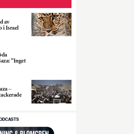
d av
 i Israel
öda
aza: ”Inget
aza –
ttackerade
PODCASTS