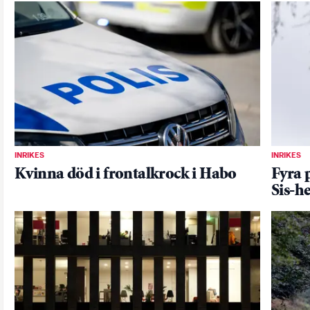
INRIKES
INRIKES
Kvinna död i frontalkrock i Habo
Fyra 
Sis-h