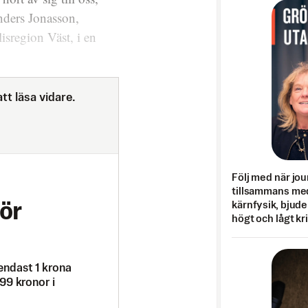
Anders Jonasson,
isregion Väst, i en
tt läsa vidare.
Följ med när jou
tillsammans med
kärnfysik, bjuder
ör
högt och lågt kr
endast 1 krona
99 kronor i