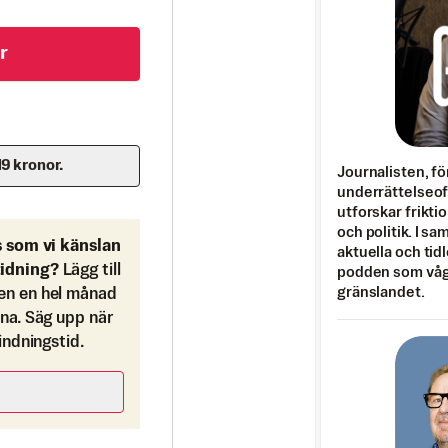
r
19 kronor.
Journalisten, fö
underrättelseo
utforskar frikti
och politik. I s
s som vi känslan
aktuella och tid
tidning?
Lägg till
podden som vågar
gränslandet.
en en hel månad
ona. Säg upp när
bindningstid.