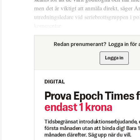
men det är viktigt att anmäla direkt, säger 
utredningsledare vid seriebrottsgruppen i pol
kommentar.
Redan prenumerant?
Logga in för a
Logga in
DIGITAL
Prova Epoch Times f
endast 1 krona
Tidsbegränsat introduktionserbjudande, 
första månaden utan att binda dig! Bara 1
månaden därefter. Säg upp när du vill.