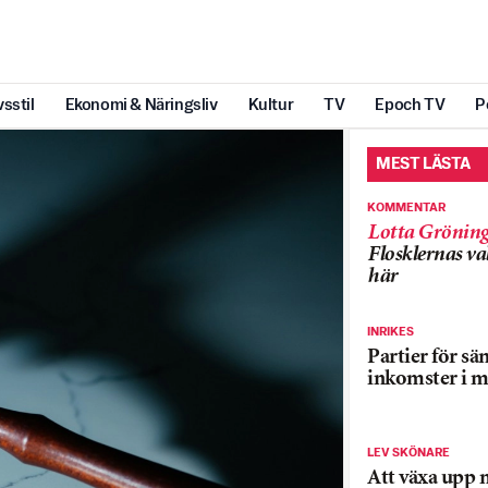
vsstil
Ekonomi & Näringsliv
Kultur
TV
Epoch TV
P
MEST LÄSTA
KOMMENTAR
Lotta Grönin
Flosklernas val
här
INRIKES
Partier för sä
inkomster i m
LEV SKÖNARE
Att växa upp 