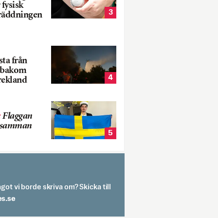
 fysisk
3
 räddningen
ta från
k bakom
4
rekland
:
Flaggan
s samman
5
got vi borde skriva om? Skicka till
spit