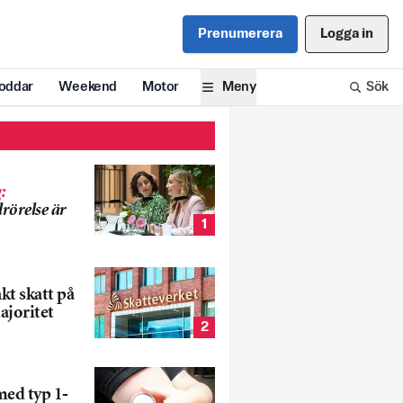
Prenumerera
Logga in
oddar
Weekend
Motor
Meny
Sök
g
:
rörelse är
1
nkt skatt på
ajoritet
2
med typ 1-