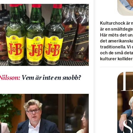
Kulturchock är 
är en smältdegel
Här möts det un
det amerikanska
traditionella. Vi
och de små detal
kulturer kollider
Nilsson
:
Vem är inte en snobb?