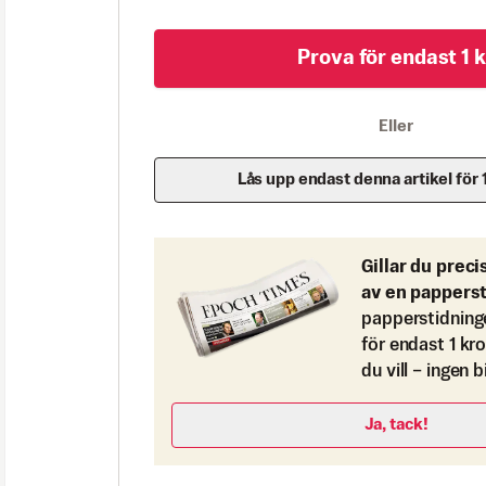
Prova för endast 1 k
Eller
Lås upp endast denna artikel för 
Gillar du preci
av en pappers
papperstidning
för endast 1 kr
du vill – ingen 
Ja, tack!