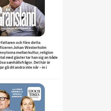
rfattaren och före detta
fficeren Johan Westerholm
onsytorna mellan kultur, religion
amtal med gäster tar han sig an både
lösa samhällsfrågor. Det här är
 gå dit andra inte når – in i