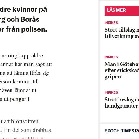
dre kvinnor på
LÄS MER
rg och Borås
INRIKES
 från polisen.
Stort tillslag
tillverkning 
har ringt upp äldre
INRIKES
annat har man sagt att
Man i Götebo
efter stickska
na att lämna ifrån sig
gripen
erson kommit till
r även lämnat ut
INRIKES
a ut pengar i
Stort beslag a
handgranater
 att brottsoffren
kt. En del som drabbas
EPOCH TIMES 
ört av sig till oss,