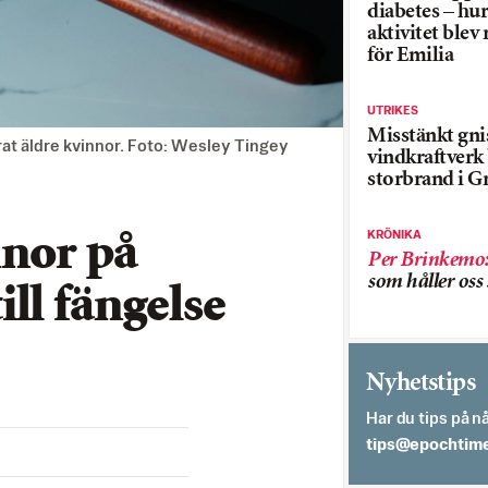
diabetes – hur
aktivitet blev
för Emilia
UTRIKES
Misstänkt gnis
urat äldre kvinnor. Foto: Wesley Tingey
vindkraftver
storbrand i G
KRÖNIKA
nnor på
Per Brinkemo
som håller os
ll fängelse
Nyhetstips
Har du tips på nå
es.semithcope@