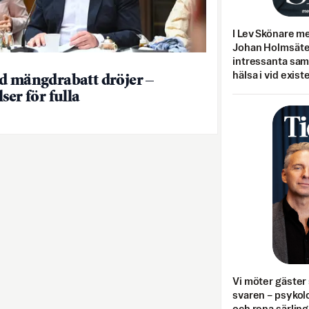
I Lev Skönare m
Johan Holmsäter
intressanta sa
hälsa i vid exist
d mängdrabatt dröjer –
ser för fulla
Vi möter gäster 
svaren – psykolo