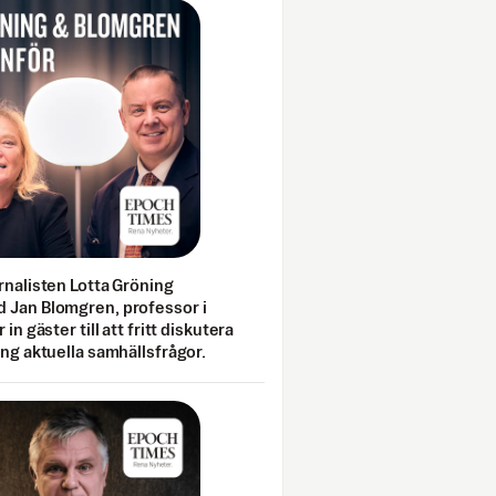
rnalisten Lotta Gröning
 Jan Blomgren, professor i
 in gäster till att fritt diskutera
ing aktuella samhällsfrågor.