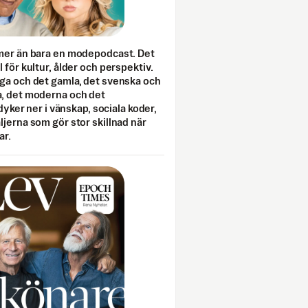
mer än bara en modepodcast. Det
 för kultur, ålder och perspektiv.
ga och det gamla, det svenska och
, det moderna och det
 dyker ner i vänskap, sociala koder,
jerna som gör stor skillnad när
ar.