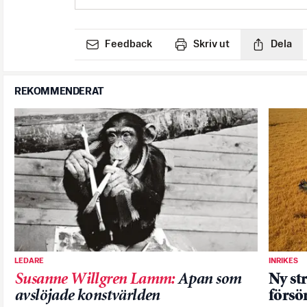
Feedback
Skriv ut
Dela
REKOMMENDERAT
LEDARE
INRIKES
Susanne Willgren Lamm
:
Apan som
Ny str
avslöjade konstvärlden
försö