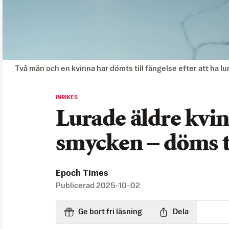
Två män och en kvinna har dömts till fängelse efter att ha l
INRIKES
Lurade äldre kvi
smycken – döms ti
Epoch Times
Publicerad
2025-10-02
Ge bort fri läsning
Dela