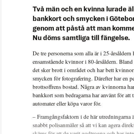
Två män och en kvinna lurade äl
bankkort och smycken i Götebo
genom att påstå att man kommer
Nu döms samtliga till fängelse.
De tre personerna som alla är i 25-årsåldern 
ensamstående kvinnor i 80-årsåldern. Bland 
det sker brott i området och har bett kvinnor
smycken för fotografering. Därefter har en p
brottsoffrens bostad. Några av kvinnorna ha
bankkort som bedragarna har använt för att t
automater eller köpa varor för.
– Framgångsfaktorn i de här utredningarna är
snabbt polisanmäler så att vi kan agera dire
skäms för att de varit godtrogna och har inte h