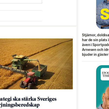
Stjärnor, doldis
har de sin plats 
även i Sportpod
Arnesen och idr
bjuder in gäster
ategi ska stärka Sveriges
rjningsberedskap