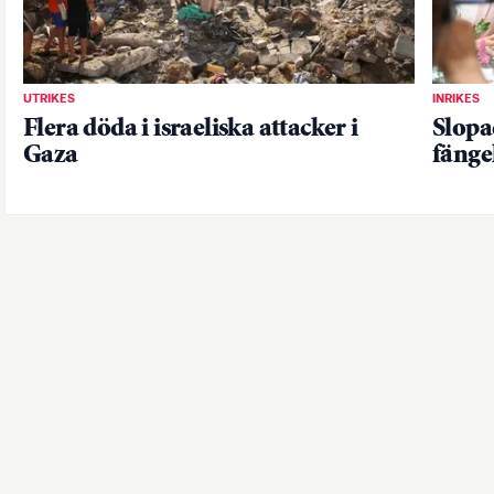
UTRIKES
INRIKES
Flera döda i israeliska attacker i
Slopa
Gaza
fängel