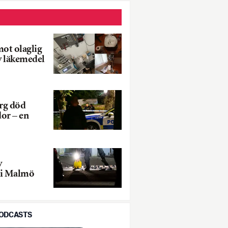
 mot olaglig
av läkemedel
rg död
dor – en
v
 i Malmö
PODCASTS