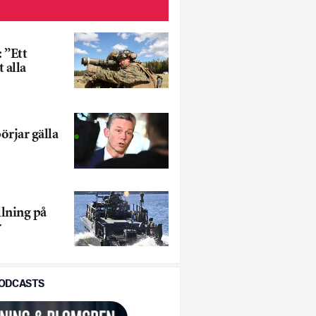
 ”Ett
 alla
örjar gälla
llning på
r
PODCASTS