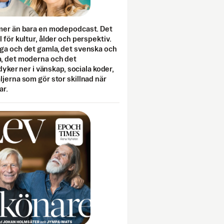
mer än bara en modepodcast. Det
 för kultur, ålder och perspektiv.
ga och det gamla, det svenska och
, det moderna och det
 dyker ner i vänskap, sociala koder,
jerna som gör stor skillnad när
ar.