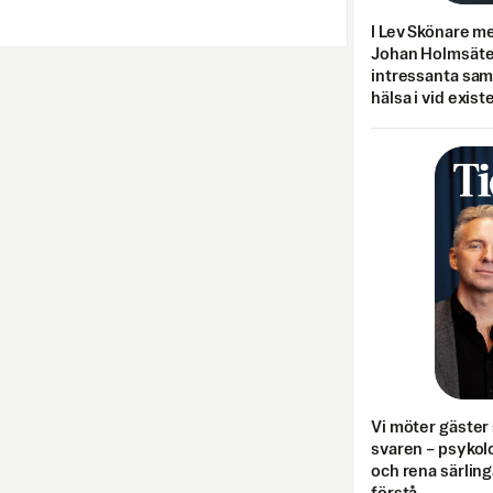
I Lev Skönare m
Johan Holmsäter
intressanta sa
hälsa i vid exist
Vi möter gäster 
svaren – psykolo
och rena särling