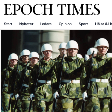
Svenska Epoch Times
Start
Nyheter
Ledare
Opinion
Sport
Hälsa & Li