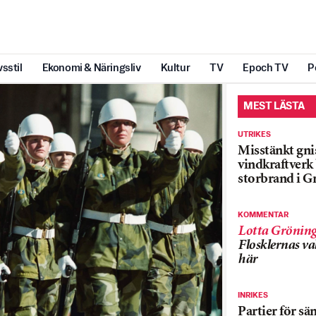
vsstil
Ekonomi & Näringsliv
Kultur
TV
Epoch TV
P
MEST LÄSTA
UTRIKES
Misstänkt gnis
vindkraftver
storbrand i G
KOMMENTAR
Lotta Grönin
Flosklernas val
här
INRIKES
Partier för sä