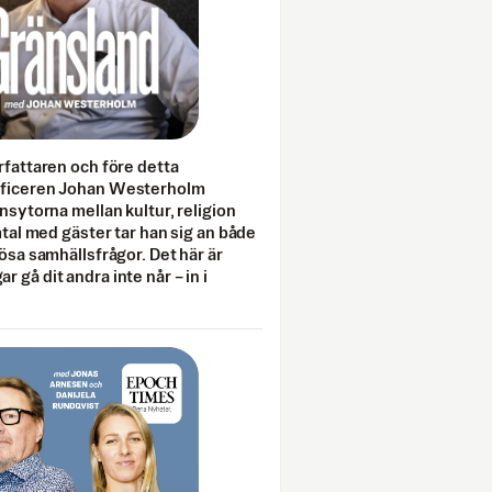
rfattaren och före detta
fficeren Johan Westerholm
onsytorna mellan kultur, religion
amtal med gäster tar han sig an både
lösa samhällsfrågor. Det här är
 gå dit andra inte når – in i