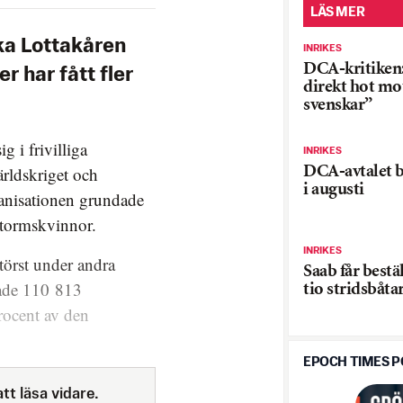
LÄS MER
ka Lottakåren
INRIKES
DCA-kritiken:
r har fått fler
direkt hot mot
svenskar”
g i frivilliga
INRIKES
världskriget och
DCA-avtalet b
i augusti
ganisationen grundade
tormskvinnor.
INRIKES
törst under andra
Saab får bestä
hade 110 813
tio stridsbåta
rocent av den
EPOCH TIMES 
tt läsa vidare.