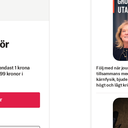
ör
endast 1 krona
Följ med när jou
tillsammans med
99 kronor i
kärnfysik, bjuder
högt och lågt kr
r