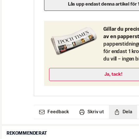
Lås upp endast denna artikel för 
Gillar du preci
av en pappers
papperstidning
för endast 1 kr
du vill – ingen 
Ja, tack!
Feedback
Skriv ut
Dela
REKOMMENDERAT