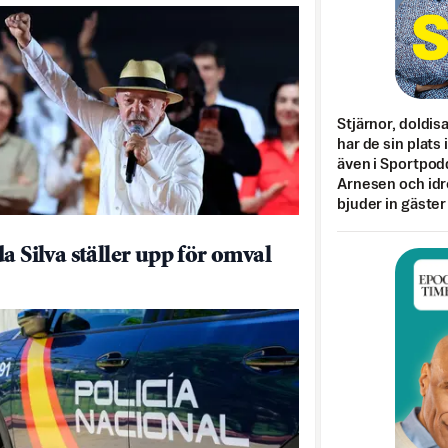
Stjärnor, doldis
har de sin plats 
även i Sportpod
Arnesen och idr
bjuder in gäster
da Silva ställer upp för omval