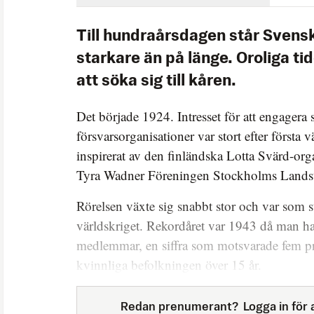
Till hundraårsdagen står Svens
starkare än på länge. Oroliga tide
att söka sig till kåren.
Det började 1924. Intresset för att engagera si
försvarsorganisationer var stort efter första 
inspirerat av den finländska Lotta Svärd-or
Tyra Wadner Föreningen Stockholms Lands
Rörelsen växte sig snabbt stor och var som s
världskriget. Rekordåret var 1943 då man 
medlemmar, en siffra som motsvarade fem p
kvinnliga befolkningen över 15 år.
Redan prenumerant?
Logga in för a