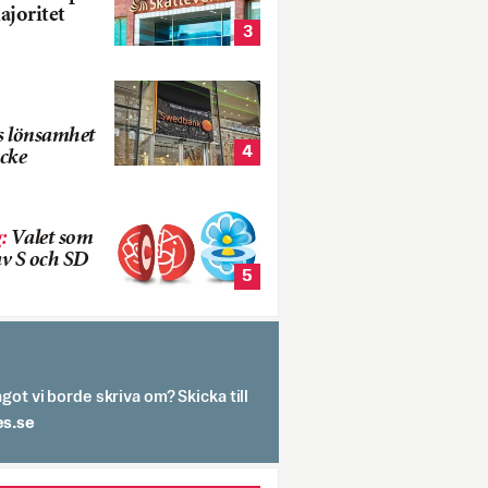
ajoritet
3
s lönsamhet
4
cke
g
:
Valet som
v S och SD
5
got vi borde skriva om? Skicka till
spit