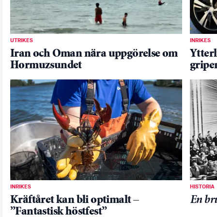
UTRIKES
INRIKES
Iran och Oman nära uppgörelse om
Ytter
Hormuzsundet
gripe
INRIKES
HISTORIA
Kräftåret kan bli optimalt –
En br
”Fantastisk höstfest”