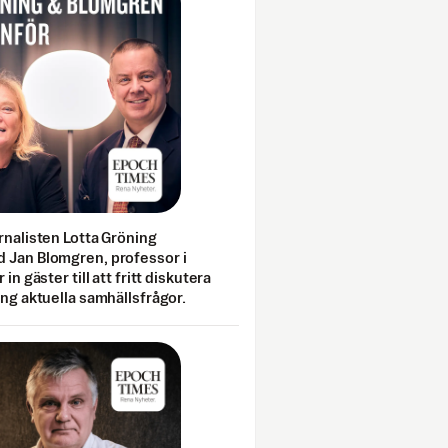
rnalisten Lotta Gröning
 Jan Blomgren, professor i
 in gäster till att fritt diskutera
ing aktuella samhällsfrågor.