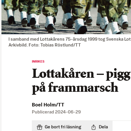
I samband med Lottakårens 75-årsdag 1999 tog Svenska Lott
Arkivbild. Foto: Tobias Röstlund/TT
INRIKES
Lottakåren – pig
på frammarsch
Boel Holm/TT
Publicerad
2024-06-29
Ge bort fri läsning
Dela