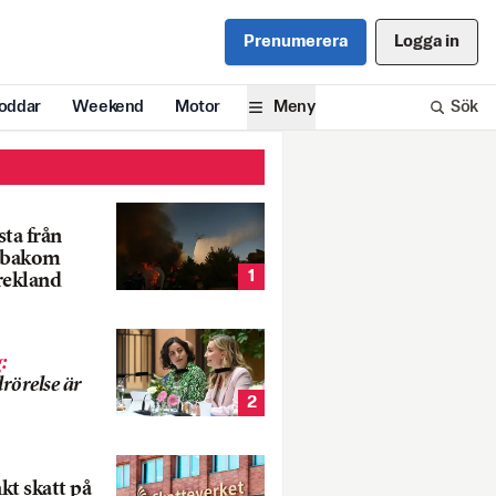
Prenumerera
Logga in
oddar
Weekend
Motor
Meny
Sök
ta från
k bakom
1
rekland
g
:
rörelse är
2
nkt skatt på