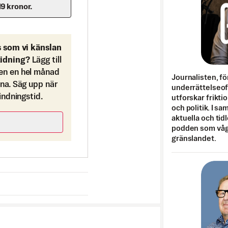
19 kronor.
s som vi känslan
tidning?
Lägg till
en en hel månad
Journalisten, fö
ona. Säg upp när
underrättelseo
bindningstid.
utforskar frikti
och politik. I s
aktuella och tid
podden som vågar
gränslandet.