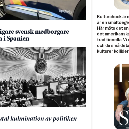
Kulturchock är 
är en smältdegel
Här möts det un
ligare svensk medborgare
det amerikanska
n i Spanien
traditionella. Vi
och de små detal
kulturer kollider
utal kulmination av politiken