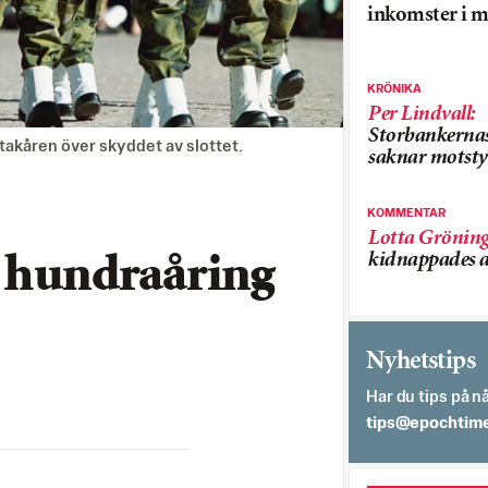
inkomster i m
KRÖNIKA
Per Lindvall
:
Storbankerna
akåren över skyddet av slottet.
saknar motsty
KOMMENTAR
Lotta Grönin
kidnappades a
g hundraåring
Nyhetstips
Har du tips på nå
es.semithcope@