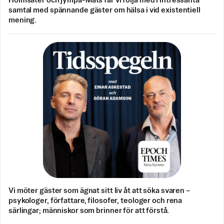
Holmsäter och jympa-Mats får vi följa med i intressanta
samtal med spännande gäster om hälsa i vid existentiell
mening.
Vi möter gäster som ägnat sitt liv åt att söka svaren –
psykologer, författare, filosofer, teologer och rena
särlingar; människor som brinner för att förstå.