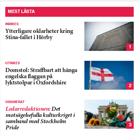
MEST LÄSTA
INRIKES
Ytterligare oklarheter kring
Stina-fallet i Hörby
1
UTRIKES
Domstol: Straffbart att hänga
engelska flaggan på
lyktstolpar i Oxfordshire
2
OSIGNERAT
Ledarredaktionen
:
Det
motsägelsefulla kulturkriget i
samband med Stockholm
3
Pride