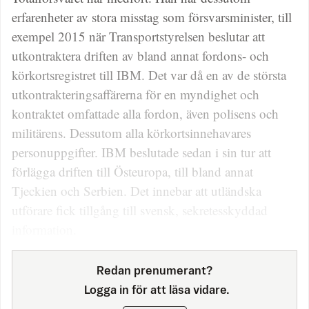
erfarenheter av stora misstag som försvarsminister, till
exempel 2015 när Transportstyrelsen beslutar att
utkontraktera driften av bland annat fordons- och
körkortsregistret till IBM. Det var då en av de största
utkontrakteringsaffärerna för en myndighet och
kontraktet omfattade alla fordon, även polisens och
militärens. Dessutom alla körkortsinnehavares
personuppgifter. IBM beslutade sedan i sin tur att
förlägga driften till Östeuropa, till bland annat
Tjeckien och Serbien. Det innebar att utländska
utförare fick tillgång till svensk, sekretesskyddad
information.
Redan prenumerant?
Logga in för att läsa vidare.