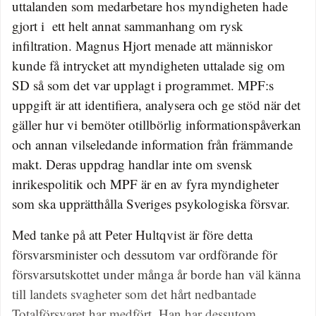
uttalanden som medarbetare hos myndigheten hade
gjort i ett helt annat sammanhang om rysk
infiltration. Magnus Hjort menade att människor
kunde få intrycket att myndigheten uttalade sig om
SD så som det var upplagt i programmet. MPF:s
uppgift är att identifiera, analysera och ge stöd när det
gäller hur vi bemöter otillbörlig informationspåverkan
och annan vilseledande information från främmande
makt. Deras uppdrag handlar inte om svensk
inrikespolitik och MPF är en av fyra myndigheter
som ska upprätthålla Sveriges psykologiska försvar.
Med tanke på att Peter Hultqvist är före detta
försvarsminister och dessutom var ordförande för
försvarsutskottet under många år borde han väl känna
till landets svagheter som det hårt nedbantade
Totalförsvaret har medfört. Han har dessutom