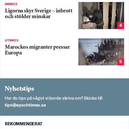
INRIKES
Ligorna skyr Sverige – inbrott
och stölder minskar
4
UTRIKES
Marockos migranter pressar
Europa
5
Nyhetstips
Har du tips på något vi borde skriva om? Skicka till
es.semithcope@spit
REKOMMENDERAT