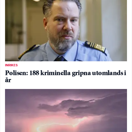
INRIKES
Polisen: 188 kriminella gripna utomlands i
år