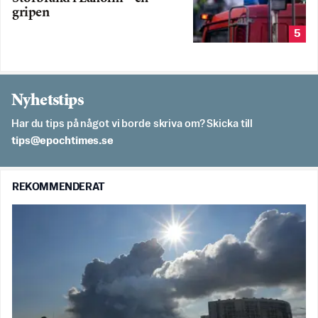
gripen
5
Nyhetstips
Har du tips på något vi borde skriva om? Skicka till
es.semithcope@spit
REKOMMENDERAT