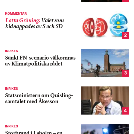
KOMMENTAR
Lotta Gröning
:
Valet som
kidnappades av S och SD
2
INRIKES
Sänkt FN-scenario välkomnas
av Klimatpolitiska rådet
3
INRIKES
Statsministern om Quisling-
samtalet med Åkesson
4
INRIKES
Storbrand i Laholm – en