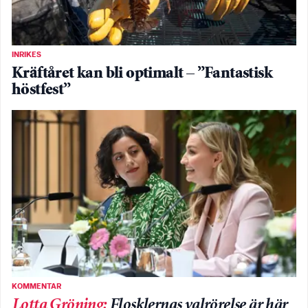
INRIKES
Kräftåret kan bli optimalt – ”Fantastisk
höstfest”
KOMMENTAR
Lotta Gröning
:
Flosklernas valrörelse är här