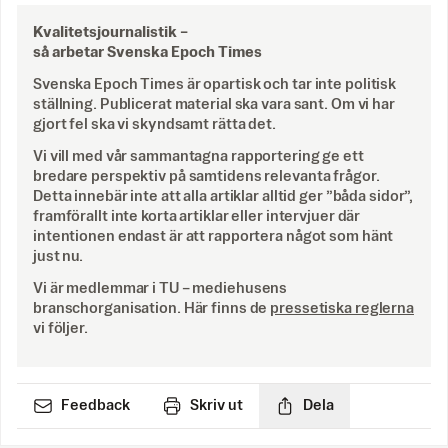
Kvalitetsjournalistik –
så arbetar Svenska Epoch Times
Svenska Epoch Times är opartisk och tar inte politisk
ställning. Publicerat material ska vara sant. Om vi har
gjort fel ska vi skyndsamt rätta det.
Vi vill med vår sammantagna rapportering ge ett
bredare perspektiv på samtidens relevanta frågor.
Detta innebär inte att alla artiklar alltid ger ”båda sidor”,
framförallt inte korta artiklar eller intervjuer där
intentionen endast är att rapportera något som hänt
just nu.
Vi är medlemmar i TU – mediehusens
branschorganisation. Här finns de
pressetiska reglerna
vi följer.
Feedback
Skriv ut
Dela