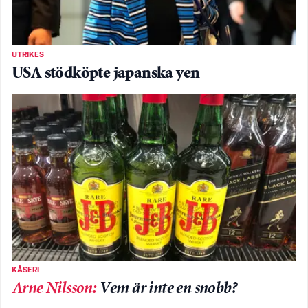
UTRIKES
USA stödköpte japanska yen
KÅSERI
Arne Nilsson
:
Vem är inte en snobb?