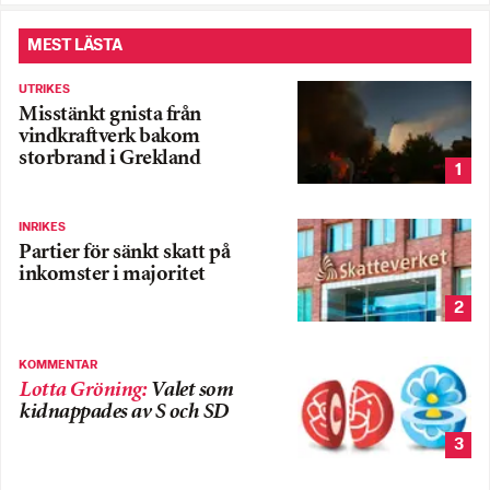
MEST LÄSTA
UTRIKES
Misstänkt gnista från
vindkraftverk bakom
storbrand i Grekland
1
INRIKES
Partier för sänkt skatt på
inkomster i majoritet
2
KOMMENTAR
Lotta Gröning
:
Valet som
kidnappades av S och SD
3