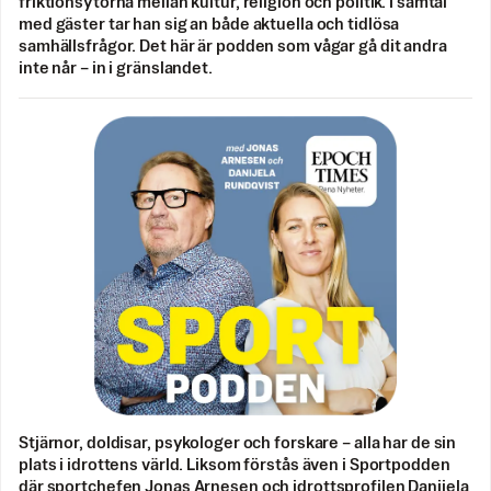
friktionsytorna mellan kultur, religion och politik. I samtal
med gäster tar han sig an både aktuella och tidlösa
samhällsfrågor. Det här är podden som vågar gå dit andra
inte når – in i gränslandet.
Stjärnor, doldisar, psykologer och forskare – alla har de sin
plats i idrottens värld. Liksom förstås även i Sportpodden
där sportchefen Jonas Arnesen och idrottsprofilen Danijela