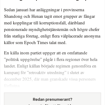
Sedan januari har anläggningar i provinserna
Shandong och Henan tagit emot grupper av fångar
med kopplingar till korruptionsfall, däribland
pensionerade myndighetstjänstemän och högre chefer
från statliga företag, enligt flera välplacerade anonyma
källor som Epoch Times talat med.
En källa inom partiet uppger att en omfattande
”politisk uppgörelse” pågår i flera regioner över hela
landet. Enligt källan började regimen genomföra en
kampanj för ”retroaktiv utredning” i slutet av
december 2025, där man granskade vissa personers
förflutna.
Redan prenumerant?