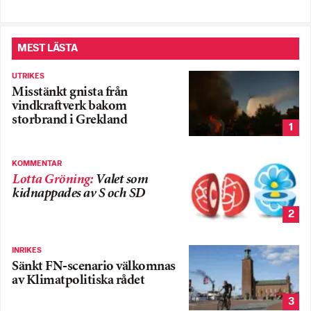
MEST LÄSTA
UTRIKES
Misstänkt gnista från
vindkraftverk bakom
storbrand i Grekland
1
KOMMENTAR
Lotta Gröning
:
Valet som
kidnappades av S och SD
2
INRIKES
Sänkt FN-scenario välkomnas
av Klimatpolitiska rådet
3