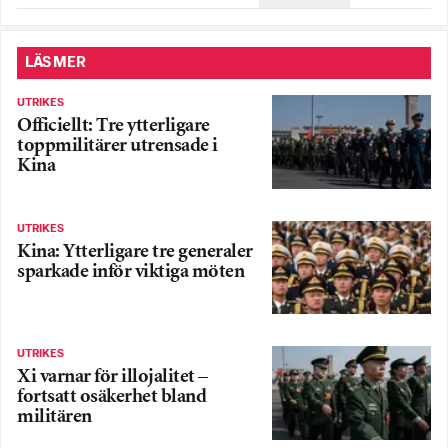
LÄS MER
UTRIKES
Officiellt: Tre ytterligare
toppmilitärer utrensade i
Kina
UTRIKES
Kina: Ytterligare tre generaler
sparkade inför viktiga möten
UTRIKES
Xi varnar för illojalitet –
fortsatt osäkerhet bland
militären