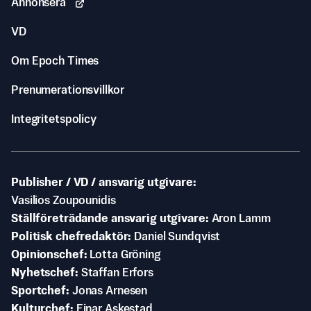
Annonsera
VD
Om Epoch Times
Prenumerationsvillkor
Integritetspolicy
Publisher / VD / ansvarig utgivare
Vasilios Zoupounidis
Ställföreträdande ansvarig utgivare
Aron Lamm
Politisk chefredaktör
Daniel Sundqvist
Opinionschef
Lotta Gröning
Nyhetschef
Staffan Erfors
Sportchef
Jonas Arnesen
Kulturchef
Einar Askestad