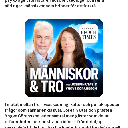
psykologer, författare, filosofer, teologer och rena
särlingar; människor som brinner för att förstå.
I mötet mellan tro, livsåskådning, kultur och politik uppstår
frågor som saknar enkla svar. Josefin Utas och prästen
Yngve Göransson leder samtal med gäster som delar
erfarenheter, perspektiv och idéer – från det djupt
personliga till det politiskt laddade. En podd för dig som vill