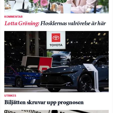
KOMMENTAR
Lotta Gröning
:
Flosklernas valrörelse är här
UTRIKES
Biljätten skruvar upp prognosen