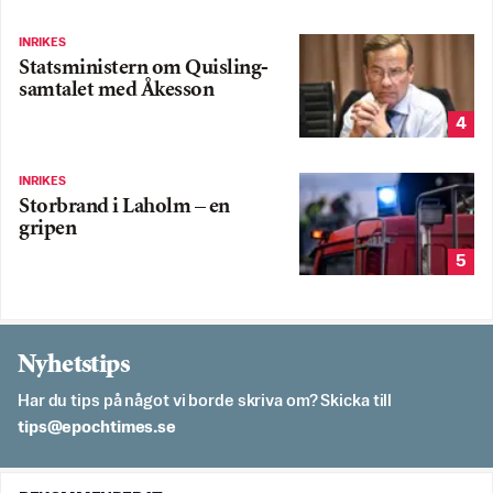
INRIKES
Statsministern om Quisling-
samtalet med Åkesson
4
INRIKES
Storbrand i Laholm – en
gripen
5
Nyhetstips
Har du tips på något vi borde skriva om? Skicka till
es.semithcope@spit