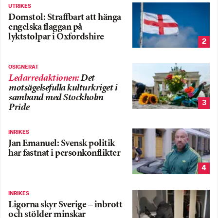
UTRIKES
Domstol: Straffbart att hänga
engelska flaggan på
lyktstolpar i Oxfordshire
2
OSIGNERAT
Ledarredaktionen
:
Det
motsägelsefulla kulturkriget i
samband med Stockholm
3
Pride
INRIKES
Jan Emanuel: Svensk politik
har fastnat i personkonflikter
4
INRIKES
Ligorna skyr Sverige – inbrott
och stölder minskar