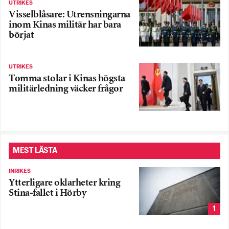
UTRIKES
Visselblåsare: Utrensningarna
inom Kinas militär har bara
börjat
UTRIKES
Tomma stolar i Kinas högsta
militärledning väcker frågor
MEST LÄSTA
INRIKES
Ytterligare oklarheter kring
Stina-fallet i Hörby
1