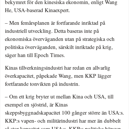
bekymret för den kinesiska ekonomin, enligt Wang
He, USA-baserad Kinaexpert.
– Men femårsplanen är fortfarande inriktad på
industriell utveckling. Detta baseras inte på
ekonomiska överväganden utan på strategiska och
politiska överväganden, särskilt inriktade på krig,
säger han till Epoch Times.
Kinas tillverkningsindustri har redan en allvarlig
överkapacitet, påpekade Wang, men KKP lägger
fortfarande tonvikten på industrin.
– Om ett krig bryter ut mellan Kina och USA, till
exempel en sjöstrid, är Kinas
skeppsbyggnadskapacitet 100 gånger större än USA:s.
KKP:s vapen- och militärindustri har mer än dubbelt
så stor kapacitet som USA:s. KKP:s politiska hänsyn