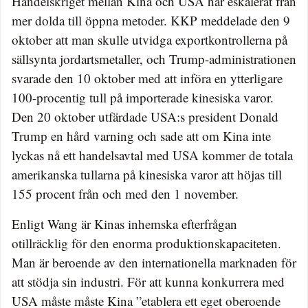
Handelskriget mellan Kina och USA har eskalerat från
mer dolda till öppna metoder. KKP meddelade den 9
oktober att man skulle utvidga exportkontrollerna på
sällsynta jordartsmetaller, och Trump-administrationen
svarade den 10 oktober med att införa en ytterligare
100-procentig tull på importerade kinesiska varor.
Den 20 oktober utfärdade USA:s president Donald
Trump en hård varning och sade att om Kina inte
lyckas nå ett handelsavtal med USA kommer de totala
amerikanska tullarna på kinesiska varor att höjas till
155 procent från och med den 1 november.
Enligt Wang är Kinas inhemska efterfrågan
otillräcklig för den enorma produktionskapaciteten.
Man är beroende av den internationella marknaden för
att stödja sin industri. För att kunna konkurrera med
USA måste måste Kina ”etablera ett eget oberoende