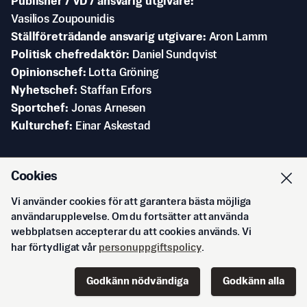
Publisher / VD / ansvarig utgivare
Vasilios Zoupounidis
Ställföreträdande ansvarig utgivare
Aron Lamm
Politisk chefredaktör
Daniel Sundqvist
Opinionschef
Lotta Gröning
Nyhetschef
Staffan Erfors
Sportchef
Jonas Arnesen
Kulturchef
Einar Askestad
Svenska Epoch Times AB
Cookies
DN-skrapan
Rålambsvägen 17
Vi använder cookies för att garantera bästa möjliga
112 59 Stockholm
användarupplevelse. Om du fortsätter att använda
webbplatsen accepterar du att cookies används. Vi
har förtydligat vår
personuppgiftspolicy
.
Godkänn nödvändiga
Godkänn alla
Start
Innehåll
Podd
Senaste
Logga in