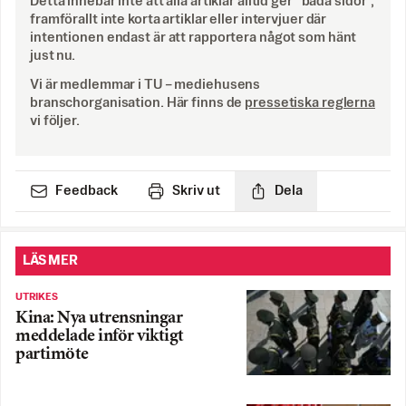
Detta innebär inte att alla artiklar alltid ger ”båda sidor”,
framförallt inte korta artiklar eller intervjuer där
intentionen endast är att rapportera något som hänt
just nu.
Vi är medlemmar i TU – mediehusens
branschorganisation. Här finns de
pressetiska reglerna
vi följer.
Feedback
Skriv ut
Dela
LÄS MER
UTRIKES
Kina: Nya utrensningar
meddelade inför viktigt
partimöte