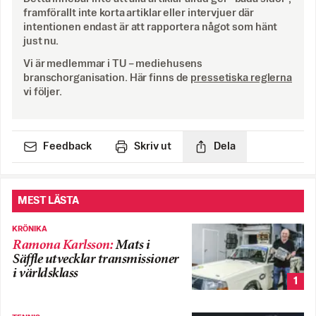
framförallt inte korta artiklar eller intervjuer där
intentionen endast är att rapportera något som hänt
just nu.
Vi är medlemmar i TU – mediehusens
branschorganisation. Här finns de
pressetiska reglerna
vi följer.
Feedback
Skriv ut
Dela
MEST LÄSTA
KRÖNIKA
Ramona Karlsson
:
Mats i
Säffle utvecklar transmissioner
i världsklass
1