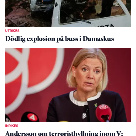
UTRIKES
Dödlig explosion på buss i Damaskus
INRIKES
Andersson om terroristhyllning inom V: