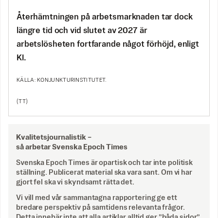
Återhämtningen på arbetsmarknaden tar dock
längre tid och vid slutet av 2027 är
arbetslösheten fortfarande något förhöjd, enligt
KI.
KÄLLA: KONJUNKTURINSTITUTET.
(TT)
Kvalitetsjournalistik –
så arbetar Svenska Epoch Times
Svenska Epoch Times är opartisk och tar inte politisk
ställning. Publicerat material ska vara sant. Om vi har
gjort fel ska vi skyndsamt rätta det.
Vi vill med vår sammantagna rapportering ge ett
bredare perspektiv på samtidens relevanta frågor.
Detta innebär inte att alla artiklar alltid ger ”båda sidor”,