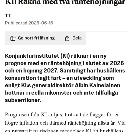
KI: Räkna med två räntehöjningar
TT
Publicerad
2026-06-16
Ge bort fri läsning
Dela
Konjunkturinstitutet (KI) räknar i en ny
prognos med en räntehöjning i slutet av 2026
och en höjning 2027. Samtidigt har hushållens
konsumtion tagit fart – en utveckling som
enligt KI:s generaldirektör Albin Kainelainen
bottnar i reella inkomster och inte tillfälliga
subventioner.
Prognosen från KI är ljus, trots att de flaggar för en
högre inflation och därmed räntehöjning nästa år. Vid
en pressträff på tisdagen meddelade KI att hushållens