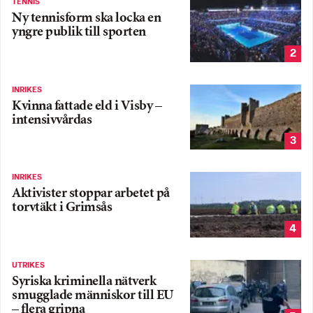
TENNIS
Ny tennisform ska locka en
yngre publik till sporten
2
INRIKES
Kvinna fattade eld i Visby –
intensivvårdas
3
INRIKES
Aktivister stoppar arbetet på
torvtäkt i Grimsås
4
UTRIKES
Syriska kriminella nätverk
smugglade människor till EU
– flera gripna