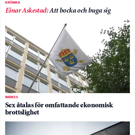
KRÖNIKA
Einar Askestad
:
Att bocka och buga sig
INRIKES
Sex åtalas för omfattande ekonomisk
brottslighet