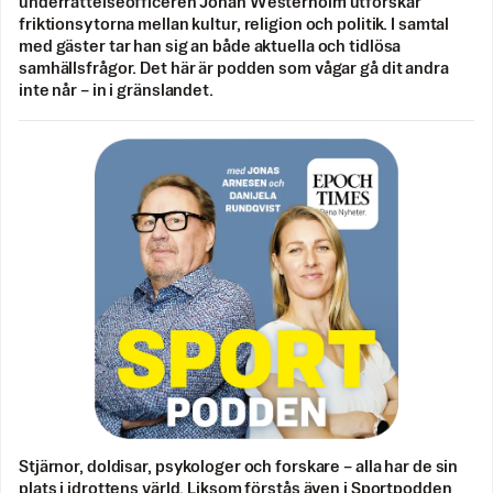
underrättelseofficeren Johan Westerholm utforskar
friktionsytorna mellan kultur, religion och politik. I samtal
med gäster tar han sig an både aktuella och tidlösa
samhällsfrågor. Det här är podden som vågar gå dit andra
inte når – in i gränslandet.
Stjärnor, doldisar, psykologer och forskare – alla har de sin
plats i idrottens värld. Liksom förstås även i Sportpodden