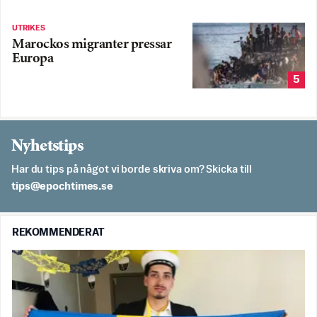
UTRIKES
Marockos migranter pressar
Europa
5
Nyhetstips
Har du tips på något vi borde skriva om? Skicka till
es.semithcope@spit
REKOMMENDERAT