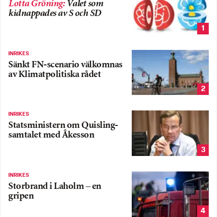
Lotta Gröning
:
Valet som
kidnappades av S och SD
1
INRIKES
Sänkt FN-scenario välkomnas
av Klimatpolitiska rådet
2
INRIKES
Statsministern om Quisling-
samtalet med Åkesson
3
INRIKES
Storbrand i Laholm – en
gripen
4