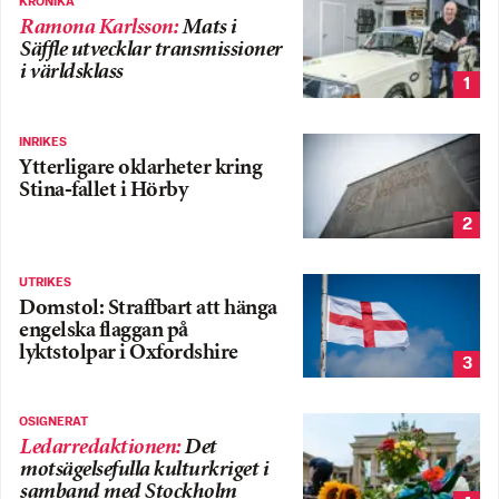
KRÖNIKA
Ramona Karlsson
:
Mats i
Säffle utvecklar transmissioner
i världsklass
1
INRIKES
Ytterligare oklarheter kring
Stina-fallet i Hörby
2
UTRIKES
Domstol: Straffbart att hänga
engelska flaggan på
lyktstolpar i Oxfordshire
3
OSIGNERAT
Ledarredaktionen
:
Det
motsägelsefulla kulturkriget i
samband med Stockholm