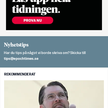
Nyhetstips
Har du tips på något vi borde skriva om? Skicka till
es.semithcope@spit
REKOMMENDERAT