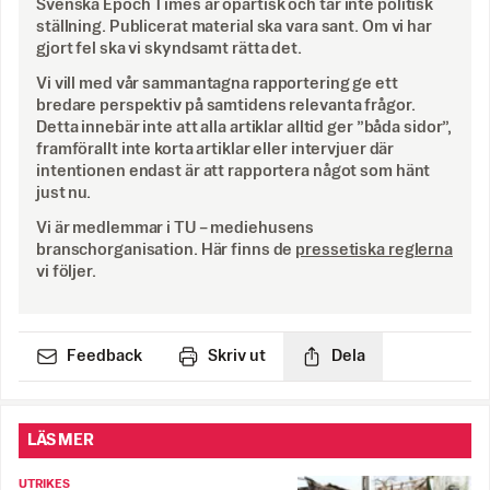
Svenska Epoch Times är opartisk och tar inte politisk
ställning. Publicerat material ska vara sant. Om vi har
gjort fel ska vi skyndsamt rätta det.
Vi vill med vår sammantagna rapportering ge ett
bredare perspektiv på samtidens relevanta frågor.
Detta innebär inte att alla artiklar alltid ger ”båda sidor”,
framförallt inte korta artiklar eller intervjuer där
intentionen endast är att rapportera något som hänt
just nu.
Vi är medlemmar i TU – mediehusens
branschorganisation. Här finns de
pressetiska reglerna
vi följer.
Feedback
Skriv ut
Dela
LÄS MER
UTRIKES