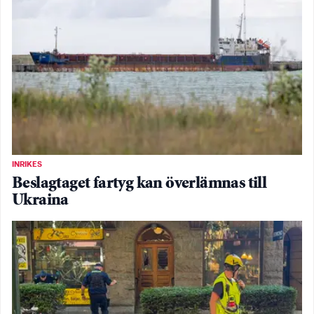
INRIKES
Beslagtaget fartyg kan överlämnas till
Ukraina