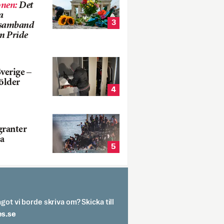
onen
:
Det
a
3
i samband
m Pride
verige –
ölder
4
ranter
a
5
got vi borde skriva om? Skicka till
spit