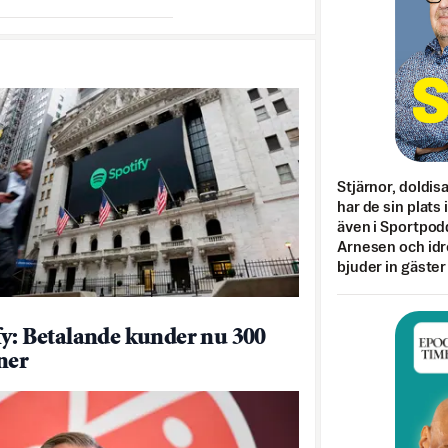
Stjärnor, doldis
har de sin plats 
även i Sportpod
Arnesen och idr
bjuder in gäster
fy: Betalande kunder nu 300
ner