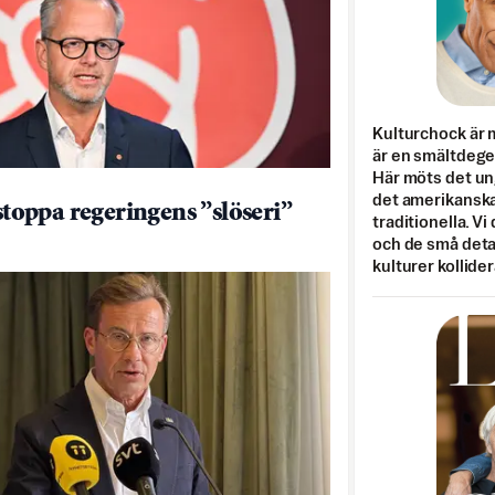
Kulturchock är 
är en smältdegel
Här möts det un
det amerikanska
 stoppa regeringens ”slöseri”
traditionella. Vi
och de små detal
kulturer kollider