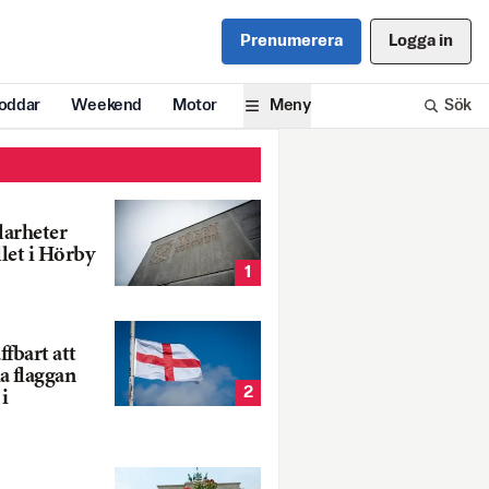
Prenumerera
Logga in
oddar
Weekend
Motor
Meny
Sök
larheter
llet i Hörby
1
fbart att
a flaggan
2
i