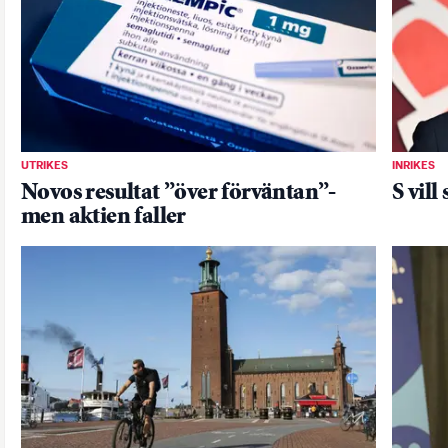
UTRIKES
INRIKES
Novos resultat ”över förväntan”-
S vill
men aktien faller