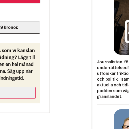
19 kronor.
s som vi känslan
tidning?
Lägg till
Journalisten, fö
en en hel månad
underrättelseo
ona. Säg upp när
utforskar frikti
bindningstid.
och politik. I s
aktuella och tid
podden som vågar
gränslandet.