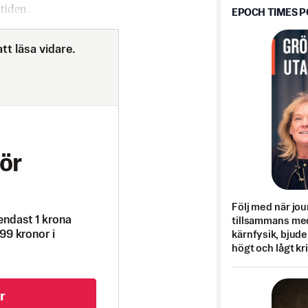
tiden.
EPOCH TIMES 
tt läsa vidare.
ör
Följ med när jou
endast 1 krona
tillsammans med
99 kronor i
kärnfysik, bjuder
högt och lågt kr
r