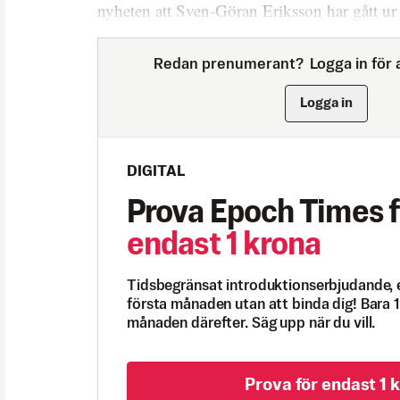
nyheten att Sven-Göran Eriksson har gått ur 
Redan prenumerant?
Logga in för a
Logga in
DIGITAL
Prova Epoch Times f
endast 1 krona
Tidsbegränsat introduktionserbjudande, 
första månaden utan att binda dig! Bara 1
månaden därefter. Säg upp när du vill.
Prova för endast 1 k