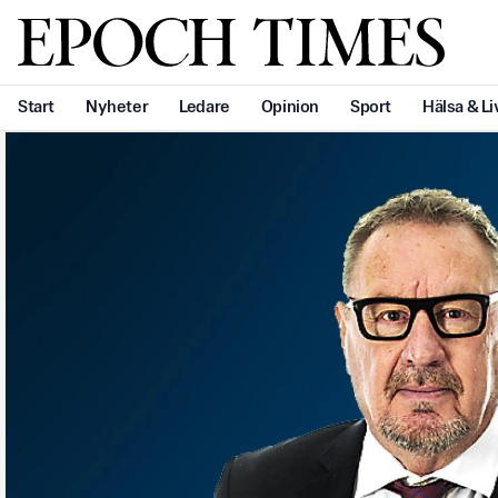
Svenska Epoch Times
Start
Nyheter
Ledare
Opinion
Sport
Hälsa & Li