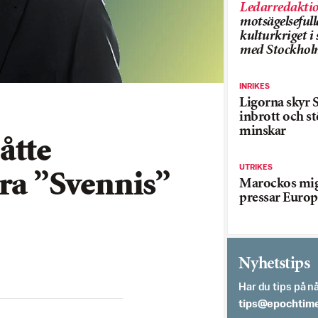
Ledarredakti
motsägelsefull
kulturkriget 
med Stockhol
INRIKES
Ligorna skyr S
inbrott och st
minskar
åtte
UTRIKES
dra ”Svennis”
Marockos mig
pressar Europ
Nyhetstips
Har du tips på nå
es.semithcope@