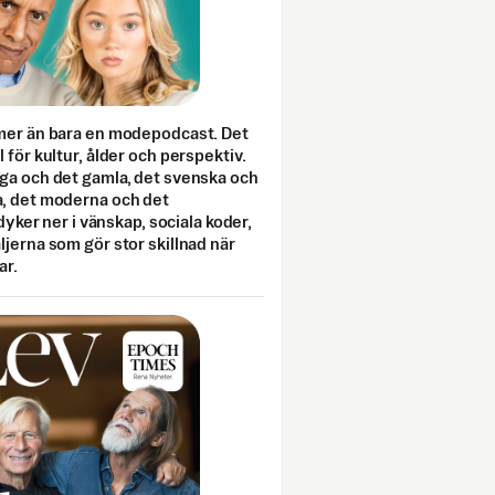
mer än bara en modepodcast. Det
 för kultur, ålder och perspektiv.
ga och det gamla, det svenska och
, det moderna och det
 dyker ner i vänskap, sociala koder,
jerna som gör stor skillnad när
ar.