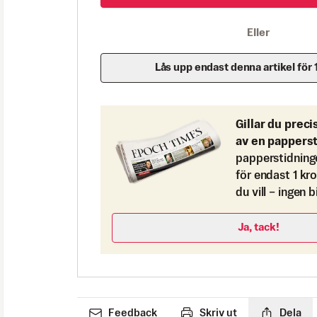
Eller
Lås upp endast denna artikel för 
Gillar du preci
av en pappers
papperstidning
för endast 1 kr
du vill – ingen 
Ja, tack!
Feedback
Skriv ut
Dela