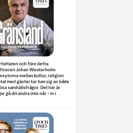
rfattaren och före detta
fficeren Johan Westerholm
onsytorna mellan kultur, religion
amtal med gäster tar han sig an både
lösa samhällsfrågor. Det här är
 gå dit andra inte når – in i