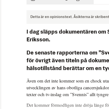
Detta är en opinionstext. Åsikterna är skriben
I dag släpps dokumentären om
Eriksson.
De senaste rapporterna om ”Sve
för övrigt även titeln på dokum
hälsotillstånd berättar om en ty
Även om det inte kommer som en chock utan 
utvecklingen av hans obotliga cancersjukdom 
texter och tv-inslag om ”Svennis” allt tyngre a
Det kommer förmodligen inte dröja länge för