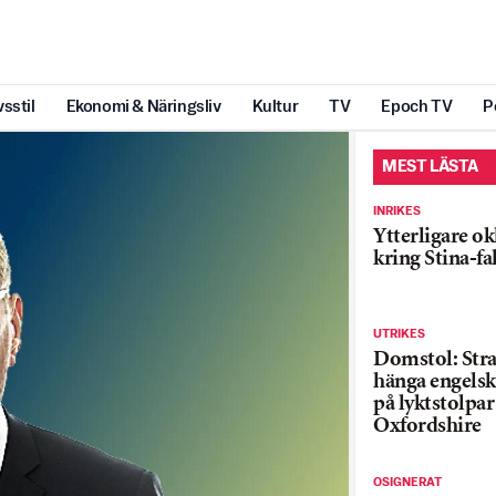
vsstil
Ekonomi & Näringsliv
Kultur
TV
Epoch TV
P
MEST LÄSTA
INRIKES
Ytterligare ok
kring Stina-fa
UTRIKES
Domstol: Straf
hänga engelsk
på lyktstolpar 
Oxfordshire
OSIGNERAT