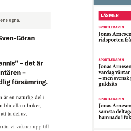
LÄS MER
tens egna.
SPORTLEDAREN
Jonas Arnesen
 Sven-Göran
ridsporten fr
SPORTLEDAREN
nnis” – det är
Jonas Arnesen
vardag väntar
entären –
– men svensk p
dlig försämring.
guldsits
är en naturlig del i
SPORTLEDAREN
blir alla rubriker,
Jonas Arnesen
sämsta deltag
tt ta del av.
hamnade i fo
rän vi vaknar upp till