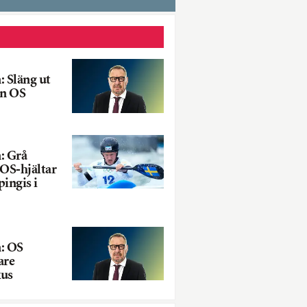
: Släng ut
ån OS
: Grå
 OS-hjältar
ingis i
: OS
are
kus