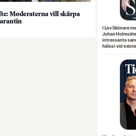
fte: Moderaterna vill skärpa
arantin
I Lev Skönare m
Johan Holmsäter
intressanta sa
hälsa i vid exist