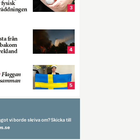
 fysisk
3
 räddningen
ta från
k bakom
4
rekland
:
Flaggan
s samman
5
got vi borde skriva om? Skicka till
spit