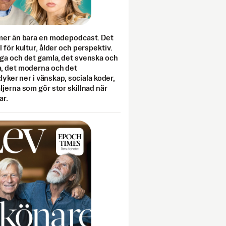
mer än bara en modepodcast. Det
 för kultur, ålder och perspektiv.
ga och det gamla, det svenska och
, det moderna och det
 dyker ner i vänskap, sociala koder,
jerna som gör stor skillnad när
ar.