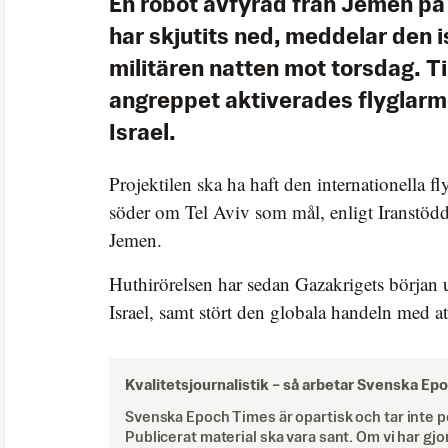
En robot avfyrad från Jemen på 
har skjutits ned, meddelar den i
militären natten mot torsdag. Til
angreppet aktiverades flyglarme
Israel.
Projektilen ska ha haft den internationella 
söder om Tel Aviv som mål, enligt Iranstödd
Jemen.
Huthirörelsen har sedan Gazakrigets början ut
Israel, samt stört den globala handeln med at
Kvalitetsjournalistik –
så arbetar Svenska Ep
Svenska Epoch Times är opartisk och tar inte pol
Publicerat material ska vara sant. Om vi har gjo