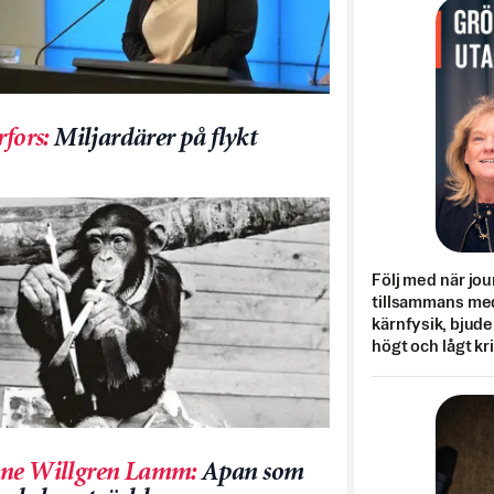
rfors
:
Miljardärer på flykt
Följ med när jou
tillsammans med
kärnfysik, bjuder
högt och lågt kr
ne Willgren Lamm
:
Apan som