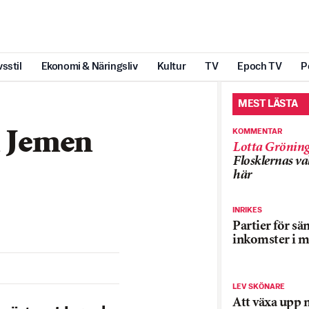
vsstil
Ekonomi & Näringsliv
Kultur
TV
Epoch TV
P
MEST LÄSTA
KOMMENTAR
n Jemen
Lotta Grönin
Flosklernas val
här
INRIKES
Partier för sä
inkomster i m
LEV SKÖNARE
Att växa upp 