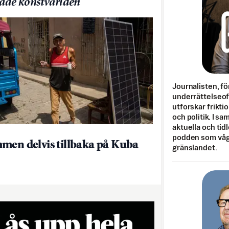
jade konstvärlden
Journalisten, fö
underrättelseo
utforskar frikti
och politik. I s
aktuella och tid
podden som vågar
men delvis tillbaka på Kuba
gränslandet.