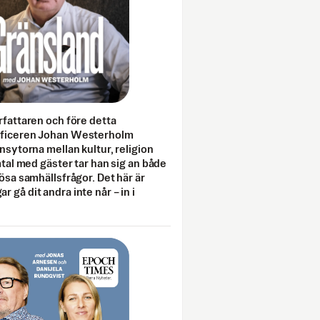
rfattaren och före detta
fficeren Johan Westerholm
onsytorna mellan kultur, religion
amtal med gäster tar han sig an både
lösa samhällsfrågor. Det här är
 gå dit andra inte når – in i