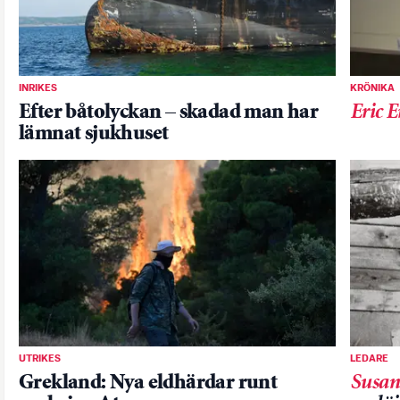
INRIKES
KRÖNIKA
Efter båtolyckan – skadad man har
Eric E
lämnat sjukhuset
UTRIKES
LEDARE
Grekland: Nya eldhärdar runt
Susan