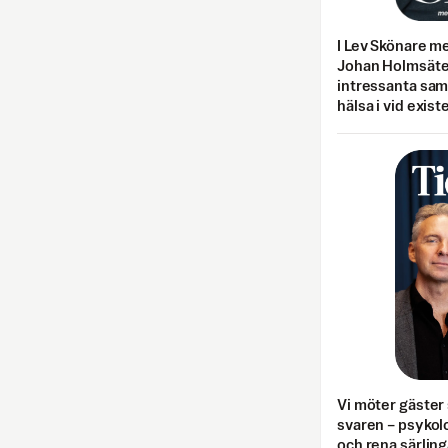
I Lev Skönare m
Johan Holmsäter
intressanta sa
hälsa i vid exist
Vi möter gäster 
svaren – psykolo
och rena särling