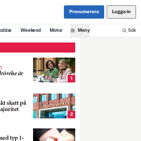
Prenumerera
Logga in
oddar
Weekend
Motor
Meny
Sök
g
:
rörelse är
1
nkt skatt på
ajoritet
2
med typ 1-