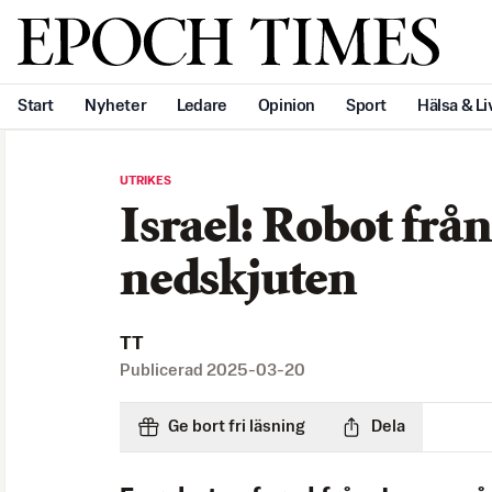
Svenska Epoch Times
Start
Nyheter
Ledare
Opinion
Sport
Hälsa & Li
UTRIKES
Israel: Robot frå
nedskjuten
TT
Publicerad
2025-03-20
Ge bort fri läsning
Dela