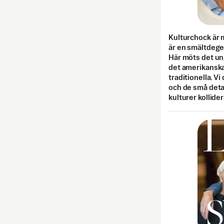
Kulturchock är 
är en smältdegel
Här möts det un
det amerikanska
traditionella. Vi
och de små detal
kulturer kollider