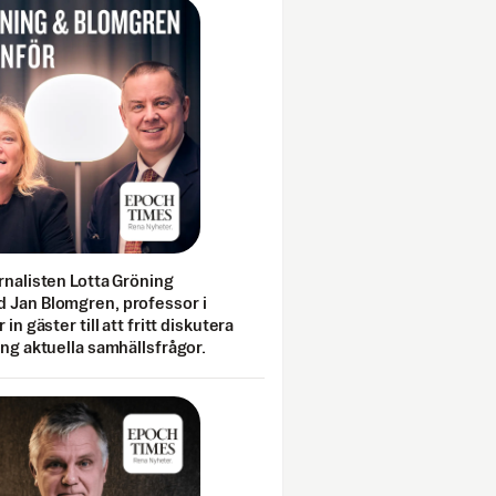
rnalisten Lotta Gröning
 Jan Blomgren, professor i
 in gäster till att fritt diskutera
ing aktuella samhällsfrågor.