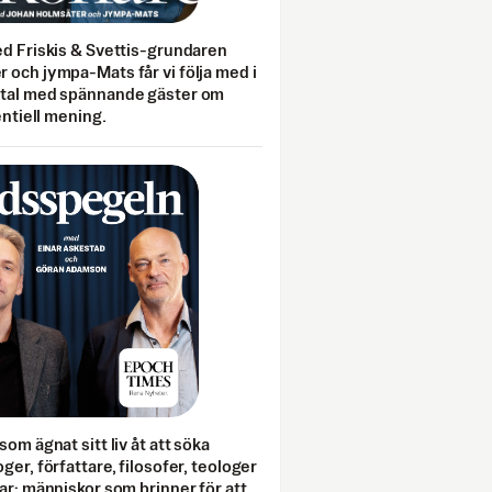
ed Friskis & Svettis-grundaren
 och jympa-Mats får vi följa med i
mtal med spännande gäster om
entiell mening.
som ägnat sitt liv åt att söka
ger, författare, filosofer, teologer
ar; människor som brinner för att