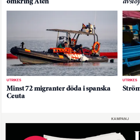
omkring Aten
avslö
UTRIKES
UTRIKES
Minst 72 migranter döda i spanska
Ström
Ceuta
KAMPANJ