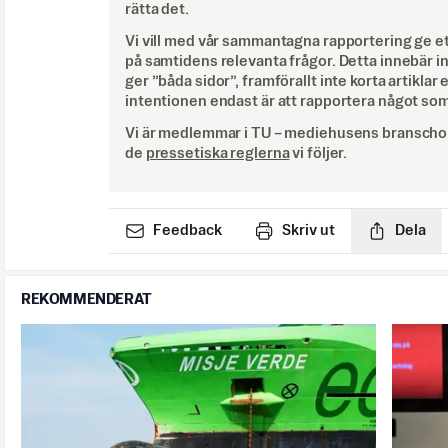
rätta det.
Vi vill med vår sammantagna rapportering ge e
på samtidens relevanta frågor. Detta innebär inte 
ger ”båda sidor”, framförallt inte korta artiklar 
intentionen endast är att rapportera något som
Vi är medlemmar i TU – mediehusens branschor
de
pressetiska reglerna
vi följer.
Feedback
Skriv ut
Dela
REKOMMENDERAT