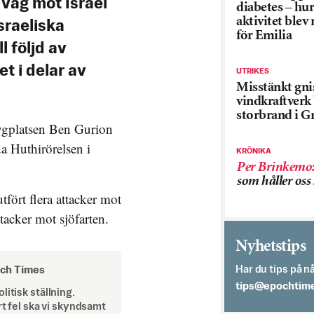
väg mot Israel
diabetes – hur
aktivitet blev
sraeliska
för Emilia
l följd av
t i delar av
UTRIKES
Misstänkt gnis
vindkraftver
storbrand i G
flygplatsen Ben Gurion
a Huthirörelsen i
KRÖNIKA
Per Brinkemo
som håller os
fört flera attacker mot
tacker mot sjöfarten.
Nyhetstips
Har du tips på nå
och Times
es.semithcope@
itisk ställning.
rt fel ska vi skyndsamt