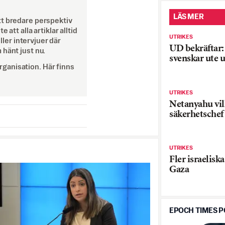
LÄS MER
tt bredare perspektiv
att alla artiklar alltid
UTRIKES
eller intervjuer där
UD bekräftar:
 hänt just nu.
svenskar ute 
ganisation. Här finns
UTRIKES
Netanyahu vil
säkerhetschef
UTRIKES
Fler israelisk
Gaza
EPOCH TIMES 