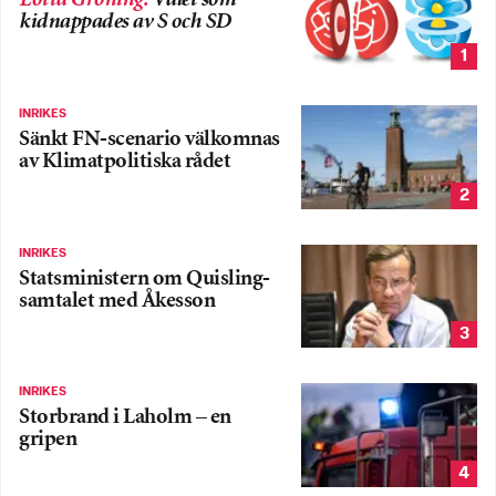
Lotta Gröning
:
Valet som
kidnappades av S och SD
1
INRIKES
Sänkt FN-scenario välkomnas
av Klimatpolitiska rådet
2
INRIKES
Statsministern om Quisling-
samtalet med Åkesson
3
INRIKES
Storbrand i Laholm – en
gripen
4