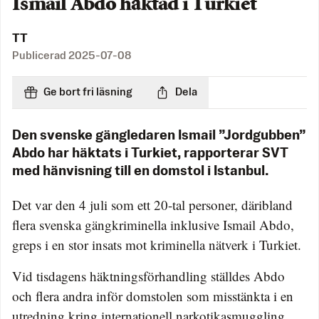
Ismail Abdo häktad i Turkiet
TT
Publicerad
2025-07-08
Ge bort fri läsning
Dela
Den svenske gängledaren Ismail ”Jordgubben”
Abdo har häktats i Turkiet, rapporterar SVT
med hänvisning till en domstol i Istanbul.
Det var den 4 juli som ett 20-tal personer, däribland
flera svenska gängkriminella inklusive Ismail Abdo,
greps i en stor insats mot kriminella nätverk i Turkiet.
Vid tisdagens häktningsförhandling ställdes Abdo
och flera andra inför domstolen som misstänkta i en
utredning kring internationell narkotikasmuggling