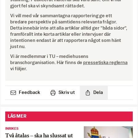
gjort fel ska vi skyndsamt rätta det.
Vi vill med vår sammantagna rapportering ge ett
bredare perspektiv på samtidens relevanta frågor.
Detta innebär inte att alla artiklar alltid ger ”båda sidor”,
framförallt inte korta artiklar eller intervjuer där
intentionen endast är att rapportera något som hänt
just nu.
Vi är medlemmar i TU – mediehusens
branschorganisation. Här finns de
pressetiska reglerna
vi följer.
Feedback
Skriv ut
Dela
LÄS MER
INRIKES
Två åtalas – ska ha slussat ut