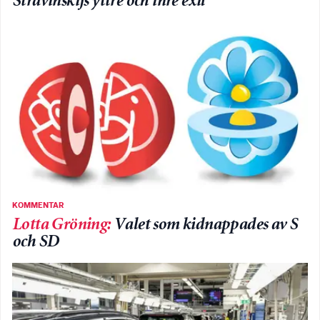
Stravinskijs yttre och inre exil
KOMMENTAR
Lotta Gröning
:
Valet som kidnappades av S
och SD