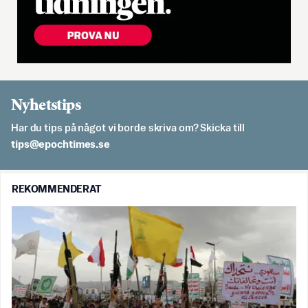
Nyhetstips
Har du tips på något vi borde skriva om? Skicka till
es.semithcope@spit
REKOMMENDERAT