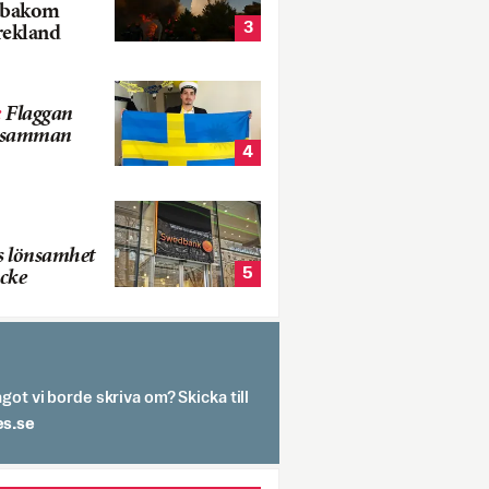
k bakom
3
rekland
:
Flaggan
s samman
4
s lönsamhet
5
cke
got vi borde skriva om? Skicka till
spit