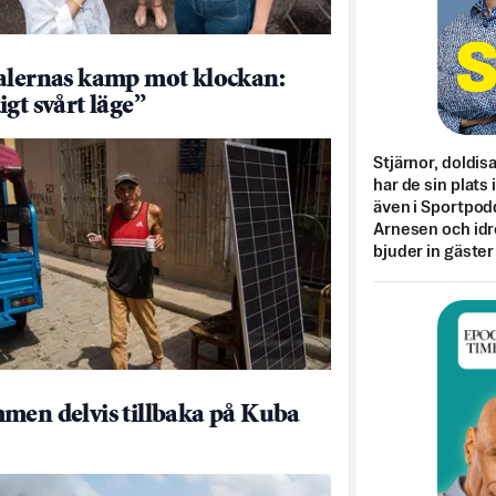
alernas kamp mot klockan:
igt svårt läge”
Stjärnor, doldis
har de sin plats 
även i Sportpod
Arnesen och idr
bjuder in gäster
men delvis tillbaka på Kuba