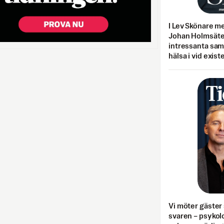
I Lev Skönare m
Johan Holmsäter
intressanta sa
hälsa i vid exist
Vi möter gäster 
svaren – psykolo