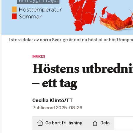
I stora delar av norra Sverige är det nu höst eller hösttem
INRIKES
Höstens utbredni
– ett tag
Cecilia Klintö/TT
Publicerad
2025-08-26
Ge bort fri läsning
Dela