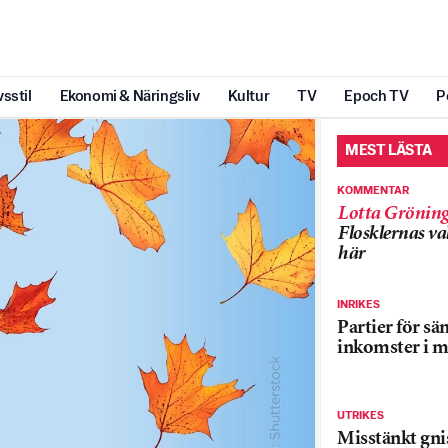
vsstil
Ekonomi & Näringsliv
Kultur
TV
Epoch TV
P
MEST LÄSTA
KOMMENTAR
Lotta Grönin
Flosklernas val
här
INRIKES
Partier för sä
inkomster i m
UTRIKES
Misstänkt gnis