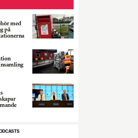
phör med
ng på
tationerna
ation
linsamling
s
 skapar
ommande
PODCASTS