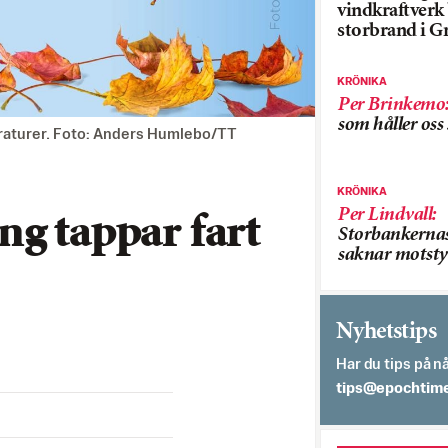
vindkraftver
storbrand i G
KRÖNIKA
Per Brinkemo
som håller os
peraturer. Foto: Anders Humlebo/TT
KRÖNIKA
Per Lindvall
:
ng tappar fart
Storbankerna
saknar motsty
Nyhetstips
Har du tips på nå
es.semithcope@