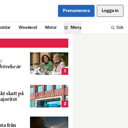
Prenumerera
Logga in
oddar
Weekend
Motor
Meny
Sök
g
:
rörelse är
1
nkt skatt på
ajoritet
2
ta från