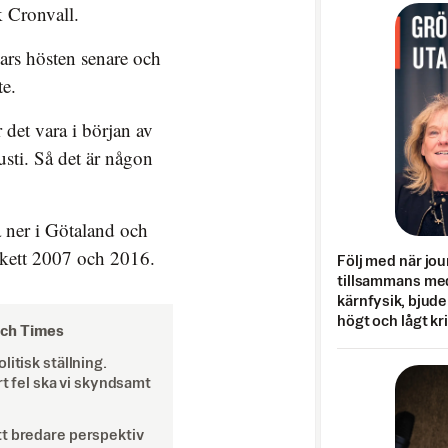
k Cronvall.
ars hösten senare och
te.
 det vara i början av
usti. Så det är någon
da ner i Götaland och
 skett 2007 och 2016.
Följ med när jou
tillsammans med
kärnfysik, bjuder
högt och lågt kr
och Times
itisk ställning.
rt fel ska vi skyndsamt
tt bredare perspektiv