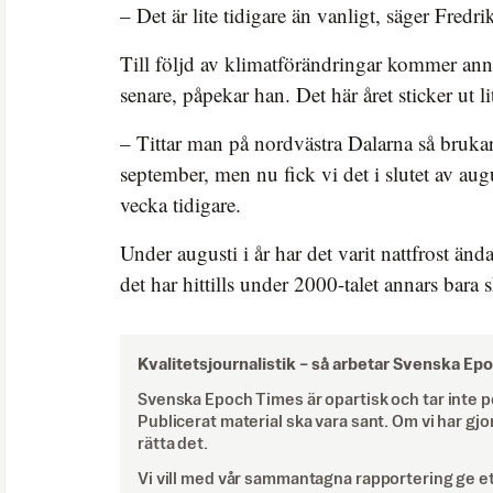
– Det är lite tidigare än vanligt, säger Fredri
Till följd av klimatförändringar kommer ann
senare, påpekar han. Det här året sticker ut li
– Tittar man på nordvästra Dalarna så brukar
september, men nu fick vi det i slutet av aug
vecka tidigare.
Under augusti i år har det varit nattfrost än
det har hittills under 2000-talet annars bara
Kvalitetsjournalistik –
så arbetar Svenska Ep
Svenska Epoch Times är opartisk och tar inte pol
Publicerat material ska vara sant. Om vi har gjo
rätta det.
Vi vill med vår sammantagna rapportering ge e