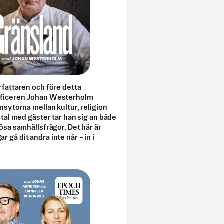
rfattaren och före detta
fficeren Johan Westerholm
onsytorna mellan kultur, religion
amtal med gäster tar han sig an både
lösa samhällsfrågor. Det här är
 gå dit andra inte når – in i