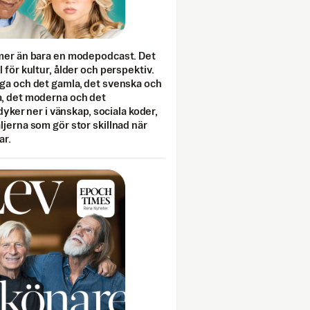
mer än bara en modepodcast. Det
 för kultur, ålder och perspektiv.
ga och det gamla, det svenska och
, det moderna och det
 dyker ner i vänskap, sociala koder,
jerna som gör stor skillnad när
ar.