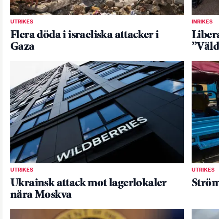
UTRIKES
INRIKES
Flera döda i israeliska attacker i
Liber
Gaza
”Väld
UTRIKES
UTRIKES
Ukrainsk attack mot lagerlokaler
Ström
nära Moskva