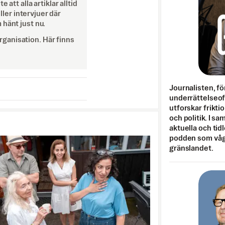
att alla artiklar alltid
eller intervjuer där
 hänt just nu.
ganisation. Här finns
Journalisten, fö
underrättelseo
utforskar frikti
och politik. I s
aktuella och tid
podden som vågar
gränslandet.