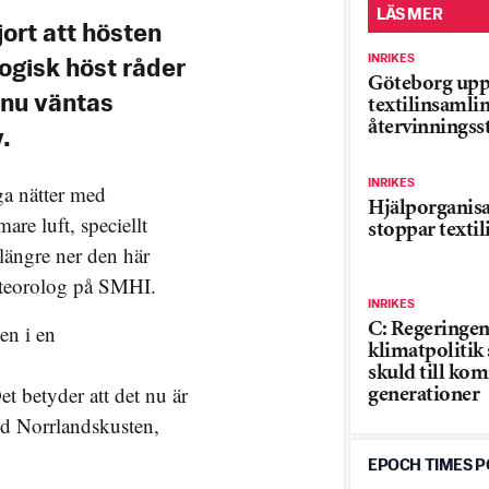
LÄS MER
jort att hösten
INRIKES
ogisk höst råder
Göteborg up
 nu väntas
textilinsamli
återvinningss
.
INRIKES
ga nätter med
Hjälporganis
re luft, speciellt
stoppar texti
längre ner den här
meteorolog på SMHI.
INRIKES
C: Regeringen
en i en
klimatpolitik
skuld till k
t betyder att det nu är
generationer
id Norrlandskusten,
EPOCH TIMES 