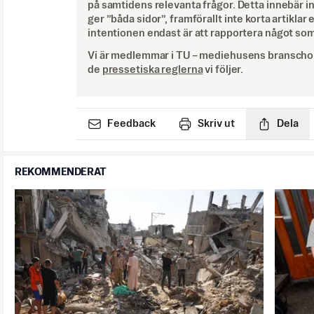
på samtidens relevanta frågor. Detta innebär inte 
ger ”båda sidor”, framförallt inte korta artiklar 
intentionen endast är att rapportera något som
Vi är medlemmar i TU – mediehusens branschor
de
pressetiska reglerna
vi följer.
Feedback
Skriv ut
Dela
REKOMMENDERAT