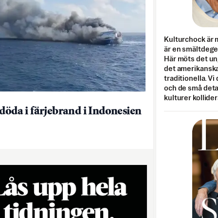
Kulturchock är 
är en smältdegel
Här möts det un
det amerikanska
traditionella. Vi
och de små detal
kulturer kollider
 döda i färjebrand i Indonesien