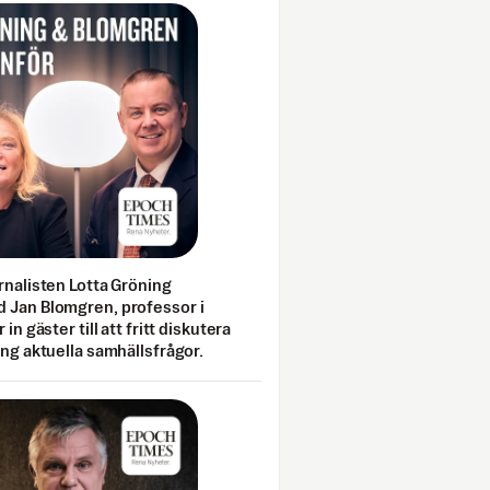
rnalisten Lotta Gröning
 Jan Blomgren, professor i
 in gäster till att fritt diskutera
ing aktuella samhällsfrågor.