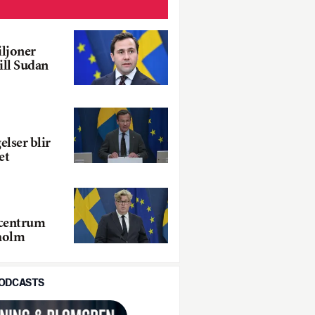
ljoner
ill Sudan
lser blir
et
ecentrum
kholm
PODCASTS