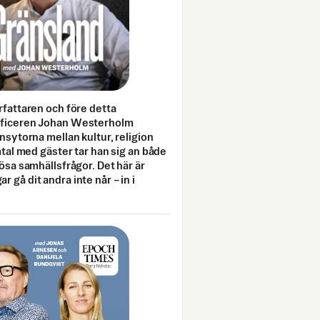
rfattaren och före detta
fficeren Johan Westerholm
onsytorna mellan kultur, religion
amtal med gäster tar han sig an både
lösa samhällsfrågor. Det här är
 gå dit andra inte når – in i