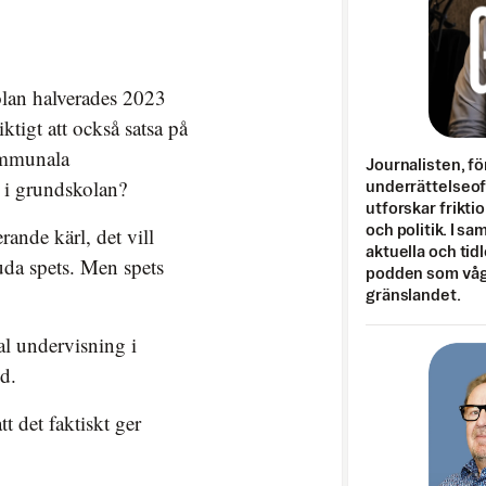
kolan halverades 2023
ktigt att också satsa på
ommunala
Journalisten, fö
 i grundskolan?
underrättelseo
utforskar frikti
rande kärl, det vill
och politik. I s
aktuella och tid
uda spets. Men spets
podden som vågar
gränslandet.
al undervisning i
d.
tt det faktiskt ger