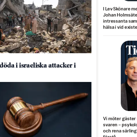
I Lev Skönare m
Johan Holmsäter
intressanta sa
hälsa i vid exist
döda i israeliska attacker i
Vi möter gäster 
svaren – psykolo
och rena särling