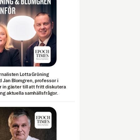
rnalisten Lotta Gröning
 Jan Blomgren, professor i
 in gäster till att fritt diskutera
ing aktuella samhällsfrågor.