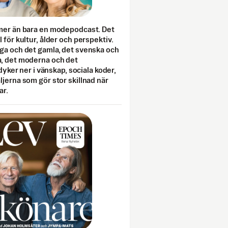
mer än bara en modepodcast. Det
 för kultur, ålder och perspektiv.
ga och det gamla, det svenska och
, det moderna och det
 dyker ner i vänskap, sociala koder,
jerna som gör stor skillnad när
ar.