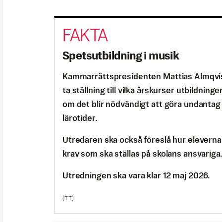
Spetsutbildning i musik
Kammarrättspresidenten Mattias Almqvist
ta ställning till vilka årskurser utbildninge
om det blir nödvändigt att göra undantag
lärotider.
Utredaren ska också föreslå hur eleverna 
krav som ska ställas på skolans ansvariga
Utredningen ska vara klar 12 maj 2026.
(TT)