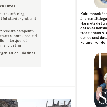
och Times
itisk ställning.
Kulturchock är 
rt fel ska vi skyndsamt
är en smältdegel
Här möts det un
det amerikanska
tt bredare perspektiv
traditionella. Vi
att alla artiklar alltid
och de små detal
eller intervjuer där
kulturer kollider
 hänt just nu.
ganisation. Här finns