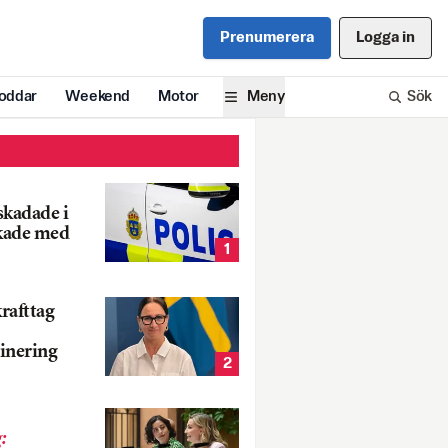
Prenumerera
Logga in
oddar
Weekend
Motor
Meny
Sök
 skadade i
kade med
1
rafttag
inering
2
g
: