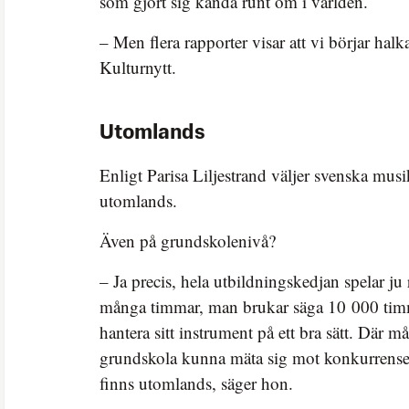
som gjort sig kända runt om i världen.
– Men flera rapporter visar att vi börjar halka
Kulturnytt.
Utomlands
Enligt Parisa Liljestrand väljer svenska musik
utomlands.
Även på grundskolenivå?
– Ja precis, hela utbildningskedjan spelar ju 
många timmar, man brukar säga 10 000 timm
hantera sitt instrument på ett bra sätt. Där m
grundskola kunna mäta sig mot konkurrens
finns utomlands, säger hon.