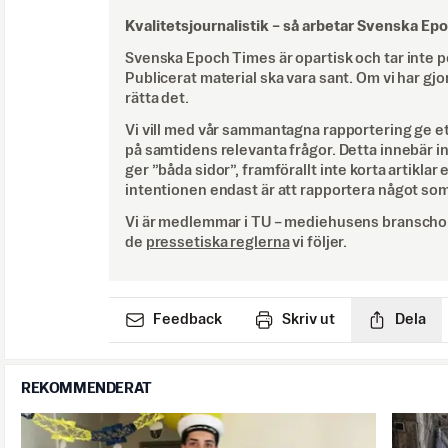
Kvalitetsjournalistik –
så arbetar Svenska Ep
Svenska Epoch Times är opartisk och tar inte pol
Publicerat material ska vara sant. Om vi har gjo
rätta det.
Vi vill med vår sammantagna rapportering ge e
på samtidens relevanta frågor. Detta innebär inte 
ger ”båda sidor”, framförallt inte korta artiklar 
intentionen endast är att rapportera något som
Vi är medlemmar i TU – mediehusens branschor
de
pressetiska reglerna
vi följer.
Feedback
Skriv ut
Dela
REKOMMENDERAT