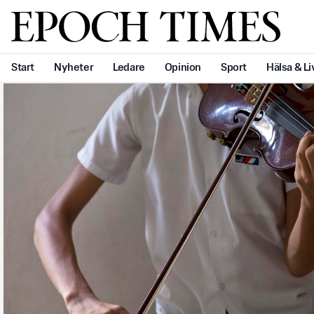
Svenska Epoch Times
Start
Nyheter
Ledare
Opinion
Sport
Hälsa & Li