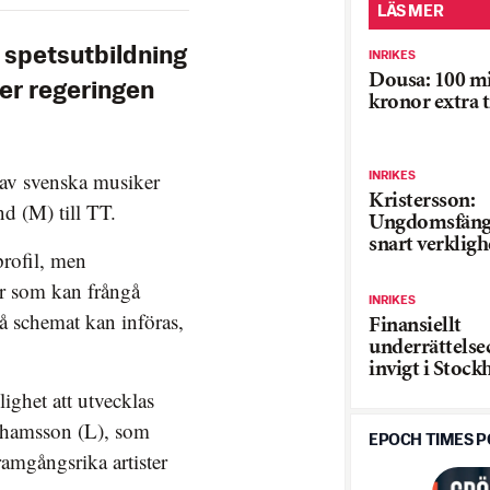
LÄS MER
 spetsutbildning
INRIKES
Dousa: 100 mi
ser regeringen
kronor extra t
 av svenska musiker
INRIKES
Kristersson:
nd (M) till TT.
Ungdomsfänge
snart verkligh
rofil, men
ar som kan frångå
INRIKES
å schemat kan införas,
Finansiellt
underrättels
invigt i Stoc
lighet att utvecklas
ohamsson (L), som
EPOCH TIMES 
ramgångsrika artister