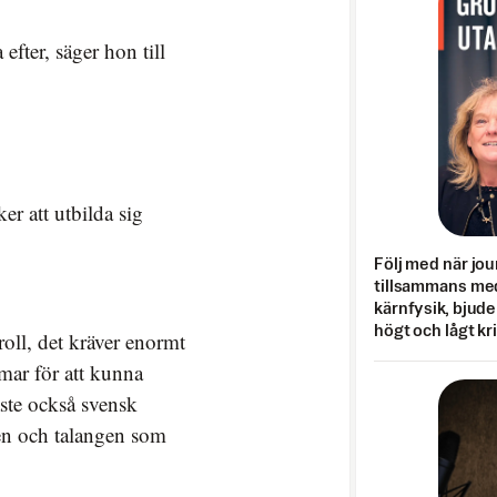
 efter, säger hon till
er att utbilda sig
Följ med när jou
tillsammans med
kärnfysik, bjuder
högt och lågt kr
roll, det kräver enormt
ar för att kunna
åste också svensk
en och talangen som