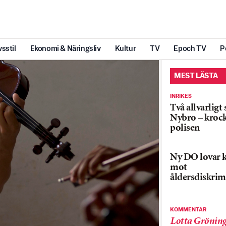
vsstil
Ekonomi & Näringsliv
Kultur
TV
Epoch TV
P
MEST LÄSTA
INRIKES
Två allvarligt
Nybro – kroc
polisen
Ny DO lovar k
mot
åldersdiskrim
KOMMENTAR
Lotta Grönin