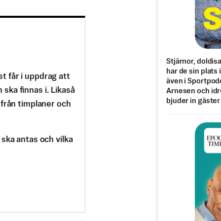
Stjärnor, doldis
har de sin plats 
 får i uppdrag att
även i Sportpod
n ska finnas i. Likaså
Arnesen och idr
bjuder in gäster
 från timplaner och
ska antas och vilka
.