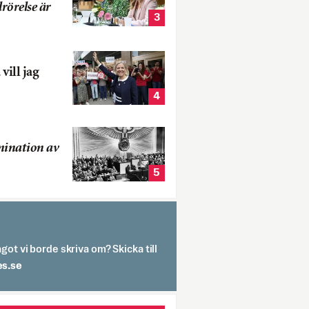
rörelse är
3
vill jag
4
mination av
5
got vi borde skriva om? Skicka till
spit