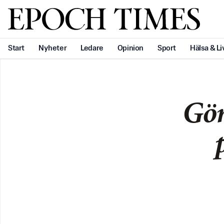
Svenska Epoch Times
Start
Nyheter
Ledare
Opinion
Sport
Hälsa & Li
Gör