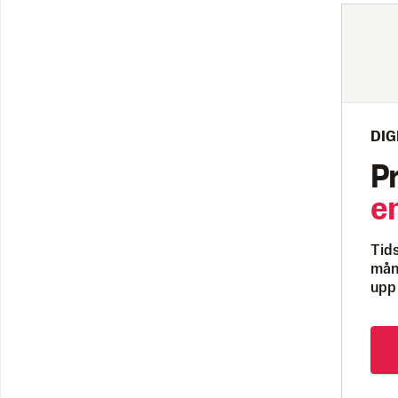
DIG
P
e
Tids
måna
upp 