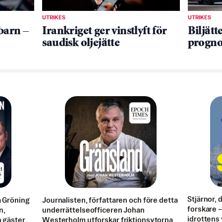
UTRIKES
UTRIKES
barn –
Irankriget ger vinstlyft för
Biljätt
saudisk oljejätte
progno
Stjärnor, 
a Gröning
Journalisten, författaren och före detta
forskare – 
n,
underrättelseofficeren Johan
idrottens 
n gäster
Westerholm utforskar friktionsytorna