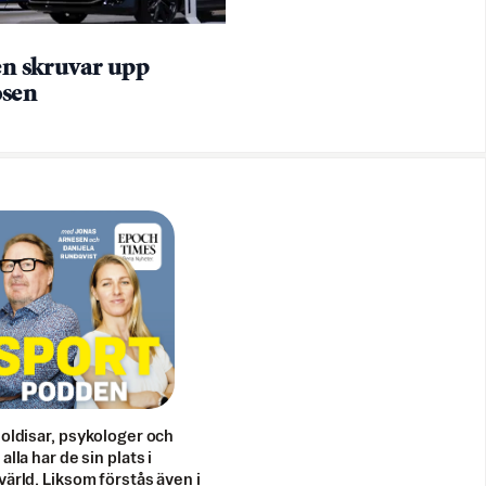
en skruvar upp
sen
doldisar, psykologer och
alla har de sin plats i
värld. Liksom förstås även i