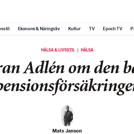
vsstil
Ekonomi & Näringsliv
Kultur
TV
Epoch TV
P
HÄLSA & LIVSSTIL ｜ HÄLSA
an Adlén om den b
pensionsförsäkringe
Mats Janson