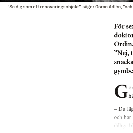
”Se dig som ett renoveringsobjekt”, säger Göran Adlén, ”och 
För se
doktor
Ordina
”Nej, 
snacka
gymbe
Göran Adlén, en av Sveriges populäraste föreläsare, vet precis vad som
h
– Du läg
och har 
dåliga b