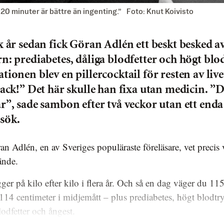
20 minuter är bättre än ingenting.” Foto: Knut Koivisto
x år sedan fick Göran Adlén ett beskt besked a
n: prediabetes, dåliga blodfetter och högt blo
tionen blev en pillercocktail för resten av live
tack!” Det här skulle han fixa utan medicin. ”
r”, sade sambon efter två veckor utan ett enda
sök.
ände.
ger på kilo efter kilo i flera år. Och så en dag väger du 115
114 centimeter i midjemått – plus prediabetes, högt blodtr
lodfetter och ångest.