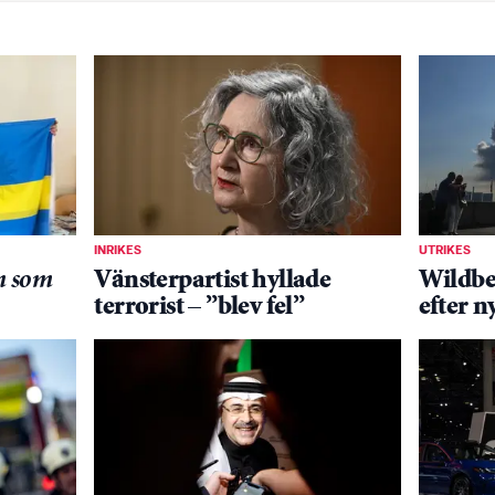
INRIKES
UTRIKES
n som
Vänsterpartist hyllade
Wildber
terrorist – ”blev fel”
efter n