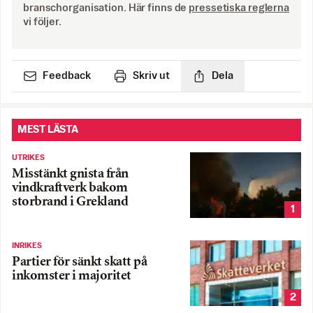
branschorganisation. Här finns de
pressetiska reglerna
vi följer.
Feedback
Skriv ut
Dela
MEST LÄSTA
UTRIKES
Misstänkt gnista från
vindkraftverk bakom
storbrand i Grekland
1
INRIKES
Partier för sänkt skatt på
inkomster i majoritet
2