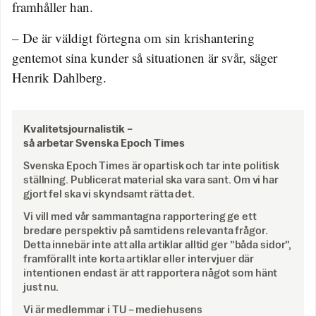
framhåller han.
– De är väldigt förtegna om sin krishantering
gentemot sina kunder så situationen är svår, säger
Henrik Dahlberg.
Kvalitetsjournalistik –
så arbetar Svenska Epoch Times
Svenska Epoch Times är opartisk och tar inte politisk
ställning. Publicerat material ska vara sant. Om vi har
gjort fel ska vi skyndsamt rätta det.
Vi vill med vår sammantagna rapportering ge ett
bredare perspektiv på samtidens relevanta frågor.
Detta innebär inte att alla artiklar alltid ger ”båda sidor”,
framförallt inte korta artiklar eller intervjuer där
intentionen endast är att rapportera något som hänt
just nu.
Vi är medlemmar i TU – mediehusens