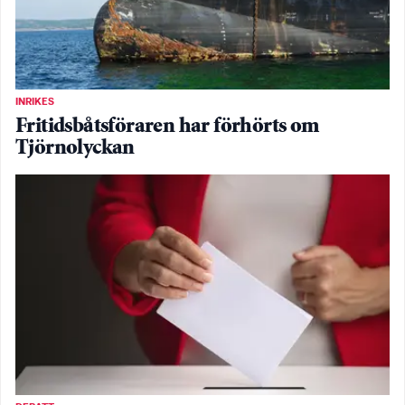
INRIKES
Fritidsbåtsföraren har förhörts om
Tjörnolyckan