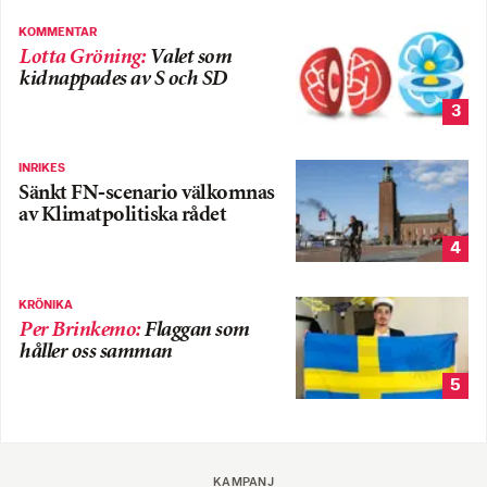
KOMMENTAR
Lotta Gröning
:
Valet som
kidnappades av S och SD
3
INRIKES
Sänkt FN-scenario välkomnas
av Klimatpolitiska rådet
4
KRÖNIKA
Per Brinkemo
:
Flaggan som
håller oss samman
5
KAMPANJ