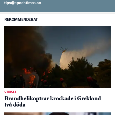
es.semithcope@spit
REKOMMENDERAT
UTRIKES
Brandhelikoptrar krockade i Grekland –
två döda