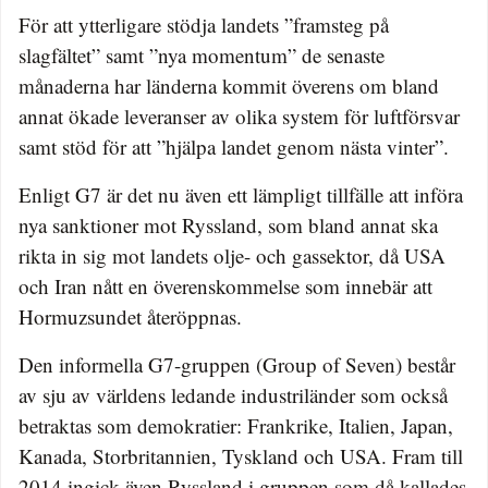
För att ytterligare stödja landets ”framsteg på
slagfältet” samt ”nya momentum” de senaste
månaderna har länderna kommit överens om bland
annat ökade leveranser av olika system för luftförsvar
samt stöd för att ”hjälpa landet genom nästa vinter”.
Enligt G7 är det nu även ett lämpligt tillfälle att införa
nya sanktioner mot Ryssland, som bland annat ska
rikta in sig mot landets olje- och gassektor, då USA
och Iran nått en överenskommelse som innebär att
Hormuzsundet återöppnas.
Den informella G7-gruppen (Group of Seven) består
av sju av världens ledande industriländer som också
betraktas som demokratier: Frankrike, Italien, Japan,
Kanada, Storbritannien, Tyskland och USA. Fram till
2014 ingick även Ryssland i gruppen som då kallades