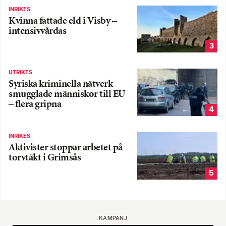
INRIKES
Kvinna fattade eld i Visby –
intensivvårdas
3
UTRIKES
Syriska kriminella nätverk
smugglade människor till EU
– flera gripna
4
INRIKES
Aktivister stoppar arbetet på
torvtäkt i Grimsås
5
KAMPANJ