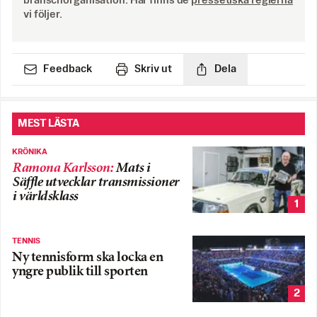
branschorganisation. Här finns de
pressetiska reglerna
vi följer.
Feedback
Skriv ut
Dela
MEST LÄSTA
KRÖNIKA
Ramona Karlsson
:
Mats i
Säffle utvecklar transmissioner
i världsklass
1
TENNIS
Ny tennisform ska locka en
yngre publik till sporten
2