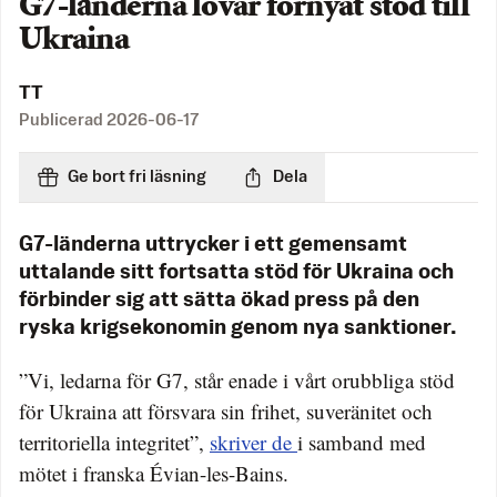
G7-länderna lovar förnyat stöd till
Ukraina
TT
Publicerad
2026-06-17
Ge bort fri läsning
Dela
G7-länderna uttrycker i ett gemensamt
uttalande sitt fortsatta stöd för Ukraina och
förbinder sig att sätta ökad press på den
ryska krigsekonomin genom nya sanktioner.
”Vi, ledarna för G7, står enade i vårt orubbliga stöd
för Ukraina att försvara sin frihet, suveränitet och
territoriella integritet”,
skriver de
i samband med
mötet i franska Évian-les-Bains.