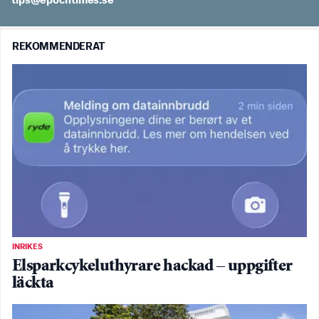
es.semithcope@spit
REKOMMENDERAT
INRIKES
Elsparkcykeluthyrare hackad – uppgifter
läckta