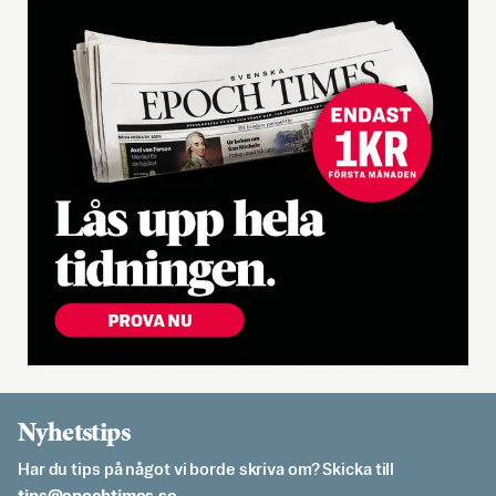
Nyhetstips
Har du tips på något vi borde skriva om? Skicka till