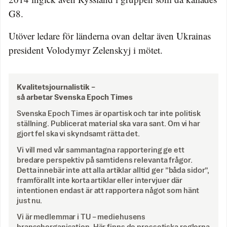
G8.
Utöver ledare för länderna ovan deltar även Ukrainas
president Volodymyr Zelenskyj i mötet.
Kvalitetsjournalistik –
så arbetar Svenska Epoch Times
Svenska Epoch Times är opartisk och tar inte politisk
ställning. Publicerat material ska vara sant. Om vi har
gjort fel ska vi skyndsamt rätta det.
Vi vill med vår sammantagna rapportering ge ett
bredare perspektiv på samtidens relevanta frågor.
Detta innebär inte att alla artiklar alltid ger ”båda sidor”,
framförallt inte korta artiklar eller intervjuer där
intentionen endast är att rapportera något som hänt
just nu.
Vi är medlemmar i TU – mediehusens