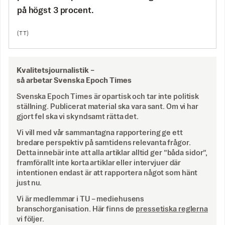
på högst 3 procent.
(TT)
Kvalitetsjournalistik –
så arbetar Svenska Epoch Times
Svenska Epoch Times är opartisk och tar inte politisk
ställning. Publicerat material ska vara sant. Om vi har
gjort fel ska vi skyndsamt rätta det.
Vi vill med vår sammantagna rapportering ge ett
bredare perspektiv på samtidens relevanta frågor.
Detta innebär inte att alla artiklar alltid ger ”båda sidor”,
framförallt inte korta artiklar eller intervjuer där
intentionen endast är att rapportera något som hänt
just nu.
Vi är medlemmar i TU – mediehusens
branschorganisation. Här finns de
pressetiska reglerna
vi följer.