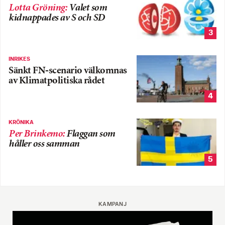
Lotta Gröning
:
Valet som
kidnappades av S och SD
3
INRIKES
Sänkt FN-scenario välkomnas
av Klimatpolitiska rådet
4
KRÖNIKA
Per Brinkemo
:
Flaggan som
håller oss samman
5
KAMPANJ