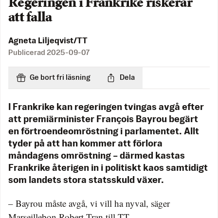
Regeringen i Frankrike riskerar
att falla
Agneta Liljeqvist/TT
Publicerad
2025-09-07
Ge bort fri läsning
Dela
I Frankrike kan regeringen tvingas avgå efter
att premiärminister François Bayrou begärt
en förtroendeomröstning i parlamentet. Allt
tyder på att han kommer att förlora
måndagens omröstning – därmed kastas
Frankrike återigen in i politiskt kaos samtidigt
som landets stora statsskuld växer.
– Bayrou måste avgå, vi vill ha nyval, säger
Marseillebon Robert Tran till TT.