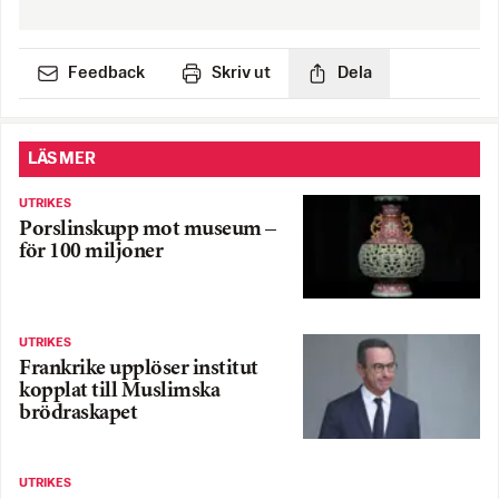
Feedback
Skriv ut
Dela
LÄS MER
UTRIKES
Porslinskupp mot museum –
för 100 miljoner
UTRIKES
Frankrike upplöser institut
kopplat till Muslimska
brödraskapet
UTRIKES