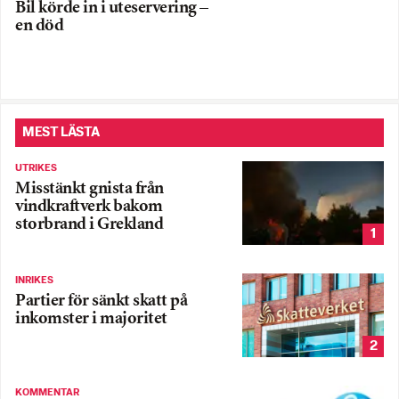
Bil körde in i uteservering –
en död
MEST LÄSTA
UTRIKES
Misstänkt gnista från
vindkraftverk bakom
storbrand i Grekland
1
INRIKES
Partier för sänkt skatt på
inkomster i majoritet
2
KOMMENTAR