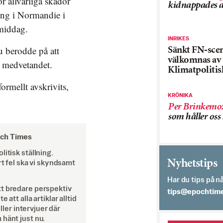
 allvarliga skador
kidnappades a
ering i Normandie i
rmiddag.
INRIKES
u berodde på att
Sänkt FN-sce
välkomnas av
e medvetandet.
Klimatpolitis
ormellt avskrivits,
KRÖNIKA
Per Brinkemo
som håller os
och Times
itisk ställning.
Nyhetstips
rt fel ska vi skyndsamt
Har du tips på nå
tt bredare perspektiv
es.semithcope@
att alla artiklar alltid
eller intervjuer där
 hänt just nu.