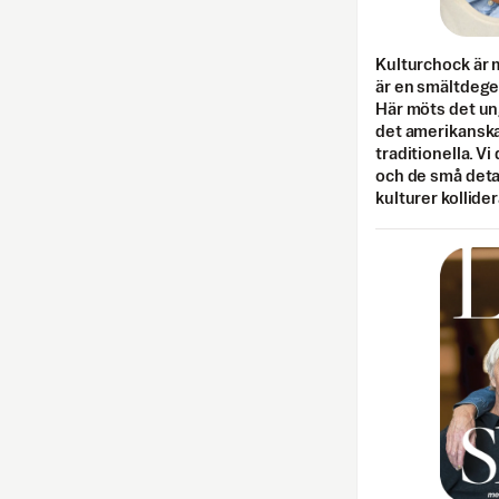
Kulturchock är 
är en smältdegel
Här möts det un
det amerikanska
traditionella. Vi
och de små detal
kulturer kollider