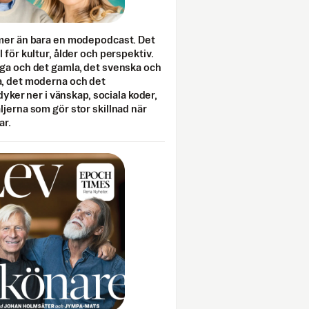
mer än bara en modepodcast. Det
 för kultur, ålder och perspektiv.
ga och det gamla, det svenska och
, det moderna och det
 dyker ner i vänskap, sociala koder,
jerna som gör stor skillnad när
ar.