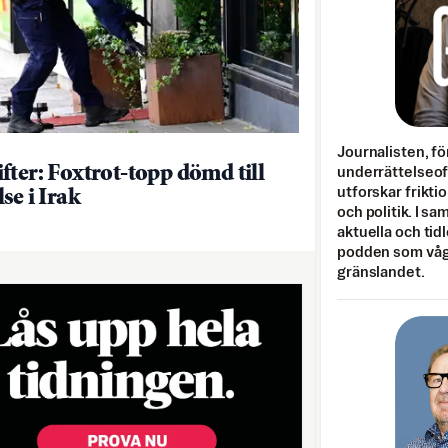
Journalisten, fö
fter: Foxtrot-topp dömd till
underrättelseo
utforskar frikti
se i Irak
och politik. I s
aktuella och tid
podden som vågar
gränslandet.