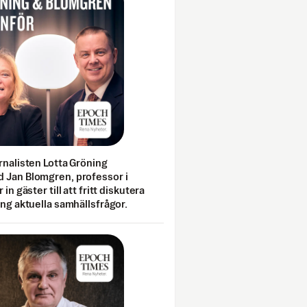
rnalisten Lotta Gröning
 Jan Blomgren, professor i
 in gäster till att fritt diskutera
ing aktuella samhällsfrågor.