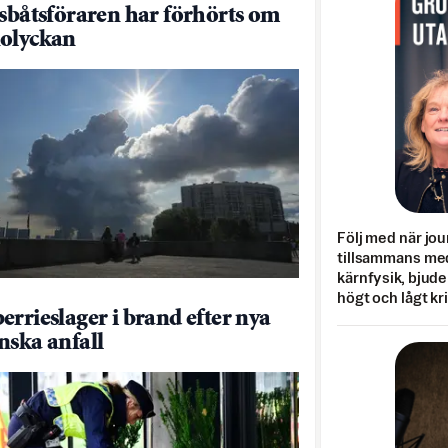
dsbåtsföraren har förhörts om
olyckan
Följ med när jou
tillsammans med
kärnfysik, bjuder
högt och lågt kr
errieslager i brand efter nya
nska anfall