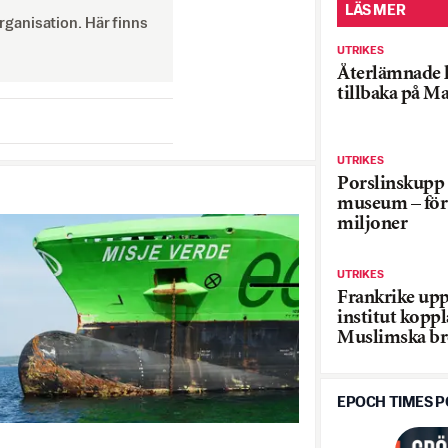
LÄS MER
ganisation. Här finns
UTRIKES
Återlämnade 
tillbaka på M
UTRIKES
Porslinskupp
museum – för
miljoner
UTRIKES
Frankrike upp
institut koppla
Muslimska br
EPOCH TIMES 