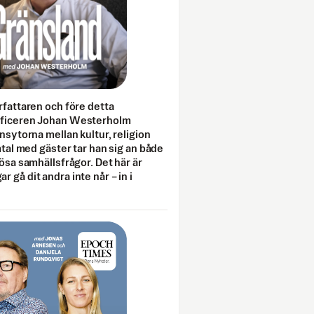
rfattaren och före detta
fficeren Johan Westerholm
onsytorna mellan kultur, religion
amtal med gäster tar han sig an både
lösa samhällsfrågor. Det här är
 gå dit andra inte når – in i