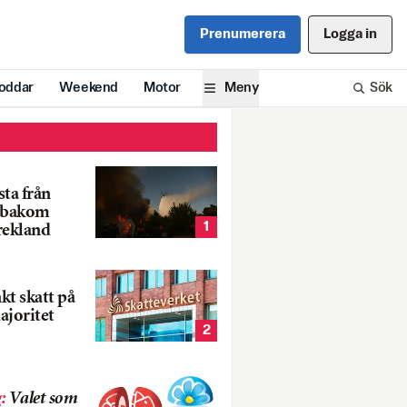
Prenumerera
Logga in
oddar
Weekend
Motor
Meny
Sök
ta från
k bakom
1
rekland
nkt skatt på
ajoritet
2
g
:
Valet som