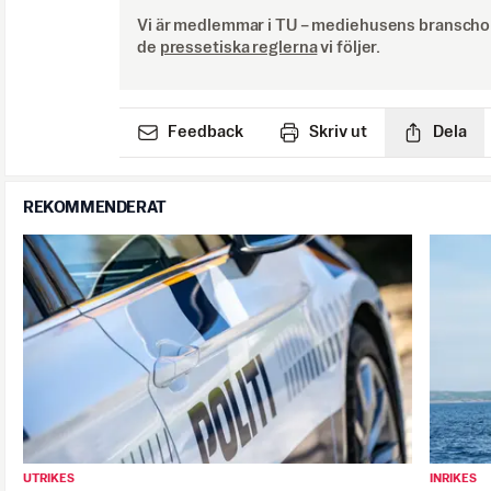
Vi är medlemmar i TU – mediehusens branschor
de
pressetiska reglerna
vi följer.
Feedback
Skriv ut
Dela
REKOMMENDERAT
UTRIKES
INRIKES