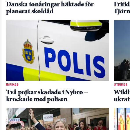
Danska tonåringar häktade för
Friti
planerat skoldåd
Tjörn
INRIKES
UTRIKES
Två pojkar skadade i Nybro –
Wildb
krockade med polisen
ukrai