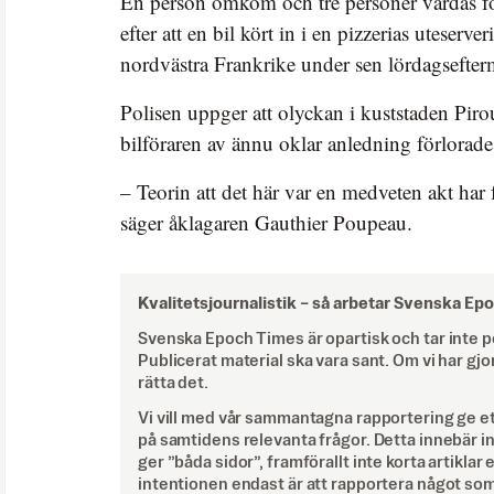
En person omkom och tre personer vårdas för
efter att en bil kört in i en pizzerias uteserv
nordvästra Frankrike under sen lördagsefte
Polisen uppger att olyckan i kuststaden Piro
bilföraren av ännu oklar anledning förlorad
– Teorin att det här var en medveten akt har f
säger åklagaren Gauthier Poupeau.
Kvalitetsjournalistik –
så arbetar Svenska Ep
Svenska Epoch Times är opartisk och tar inte pol
Publicerat material ska vara sant. Om vi har gjo
rätta det.
Vi vill med vår sammantagna rapportering ge e
på samtidens relevanta frågor. Detta innebär inte 
ger ”båda sidor”, framförallt inte korta artiklar 
intentionen endast är att rapportera något som