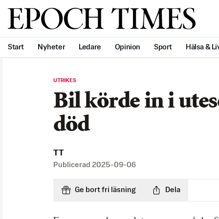
Svenska Epoch Times
Start
Nyheter
Ledare
Opinion
Sport
Hälsa & Li
UTRIKES
Bil körde in i ute
död
TT
Publicerad
2025-09-06
Ge bort fri läsning
Dela