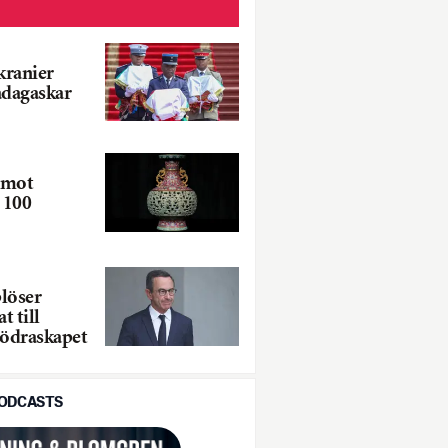
kranier
adagaskar
 mot
 100
löser
t till
ödraskapet
PODCASTS