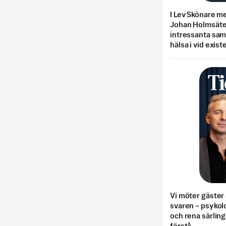
I Lev Skönare m
Johan Holmsäter
intressanta sa
hälsa i vid exist
Vi möter gäster 
svaren – psykolo
och rena särling