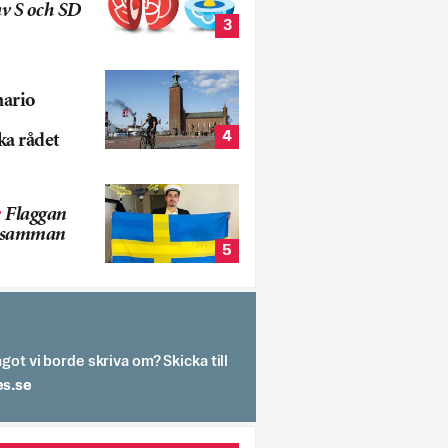
v S och SD
3
nario
4
ka rådet
:
Flaggan
s samman
5
got vi borde skriva om? Skicka till
spit