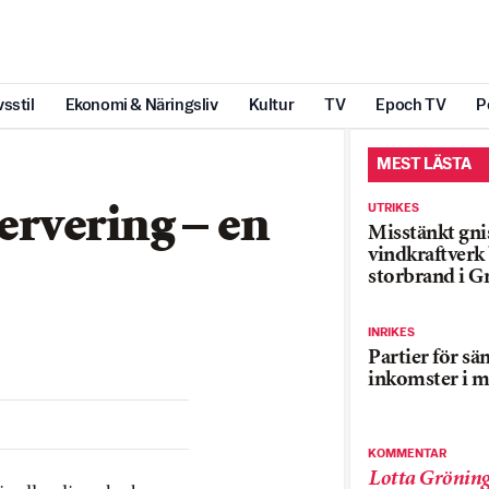
vsstil
Ekonomi & Näringsliv
Kultur
TV
Epoch TV
P
MEST LÄSTA
UTRIKES
servering – en
Misstänkt gnis
vindkraftver
storbrand i G
INRIKES
Partier för sä
inkomster i m
KOMMENTAR
Lotta Grönin