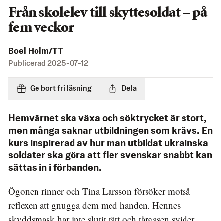
Från skolelev till skyttesoldat – på
fem veckor
Boel Holm/TT
Publicerad
2025-07-12
Ge bort fri läsning
Dela
Hemvärnet ska växa och söktrycket är stort,
men många saknar utbildningen som krävs. En
kurs inspirerad av hur man utbildat ukrainska
soldater ska göra att fler svenskar snabbt kan
sättas in i förbanden.
Ögonen rinner och Tina Larsson försöker motså
reflexen att gnugga dem med handen. Hennes
skyddsmask har inte slutit tätt och tårgasen svider.