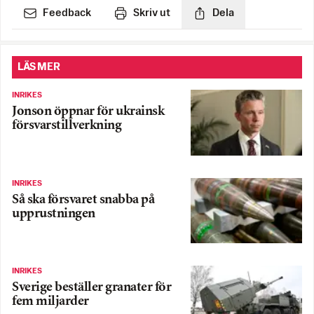
Feedback
Skriv ut
Dela
LÄS MER
INRIKES
Jonson öppnar för ukrainsk
försvarstillverkning
INRIKES
Så ska försvaret snabba på
upprustningen
INRIKES
Sverige beställer granater för
fem miljarder