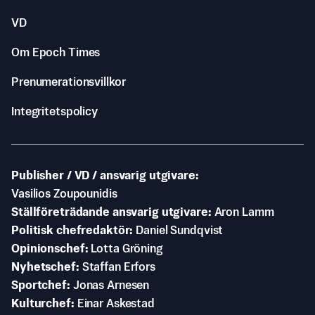
VD
Om Epoch Times
Prenumerationsvillkor
Integritetspolicy
Publisher / VD / ansvarig utgivare
Vasilios Zoupounidis
Ställföreträdande ansvarig utgivare
Aron Lamm
Politisk chefredaktör
Daniel Sundqvist
Opinionschef
Lotta Gröning
Nyhetschef
Staffan Erfors
Sportchef
Jonas Arnesen
Kulturchef
Einar Askestad