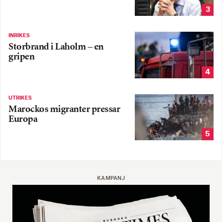
3
INRIKES
Storbrand i Laholm – en
gripen
4
UTRIKES
Marockos migranter pressar
Europa
5
KAMPANJ