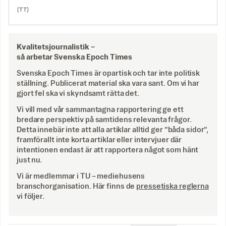
(TT)
Kvalitetsjournalistik –
så arbetar Svenska Epoch Times
Svenska Epoch Times är opartisk och tar inte politisk
ställning. Publicerat material ska vara sant. Om vi har
gjort fel ska vi skyndsamt rätta det.
Vi vill med vår sammantagna rapportering ge ett
bredare perspektiv på samtidens relevanta frågor.
Detta innebär inte att alla artiklar alltid ger ”båda sidor”,
framförallt inte korta artiklar eller intervjuer där
intentionen endast är att rapportera något som hänt
just nu.
Vi är medlemmar i TU – mediehusens
branschorganisation. Här finns de
pressetiska reglerna
vi följer.