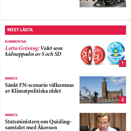
MEST LÄSTA
KOMMENTAR
Lotta Gröning
:
Valet som
kidnappades av S och SD
1
INRIKES
Sänkt FN-scenario välkomnas
av Klimatpolitiska rådet
2
INRIKES
Statsministern om Quisling-
samtalet med Åkesson