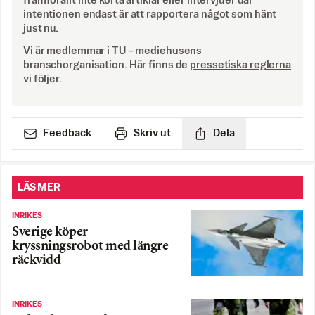
framförallt inte korta artiklar eller intervjuer där
intentionen endast är att rapportera något som hänt
just nu.
Vi är medlemmar i TU – mediehusens
branschorganisation. Här finns de
pressetiska reglerna
vi följer.
Feedback
Skriv ut
Dela
LÄS MER
INRIKES
Sverige köper
kryssningsrobot med längre
räckvidd
INRIKES