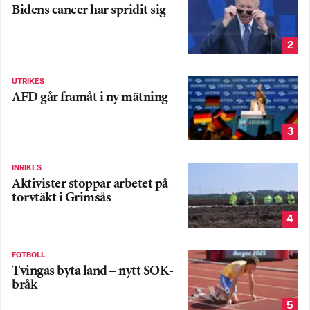
Bidens cancer har spridit sig
2
UTRIKES
AFD går framåt i ny mätning
3
INRIKES
Aktivister stoppar arbetet på
torvtäkt i Grimsås
4
FOTBOLL
Tvingas byta land – nytt SOK-
bråk
5