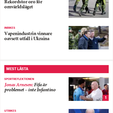
Rekordstor oro för
omvärldsläget
INRIKES
Vapenindustrin vinnare
oavsett utfall i Ukraina
MEST LÄSTA
SPORTREFLEKTIONEN
Jonas Arnesen
:
Fifa är
problemet – inte Infantino
1
UTRIKES