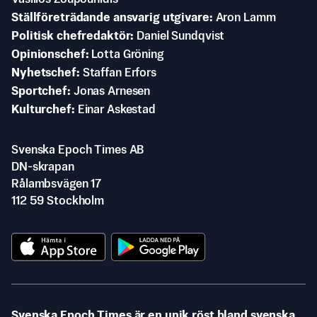
Ställföreträdande ansvarig utgivare
Aron Lamm
Politisk chefredaktör
Daniel Sundqvist
Opinionschef
Lotta Gröning
Nyhetschef
Staffan Erfors
Sportchef
Jonas Arnesen
Kulturchef
Einar Askestad
Svenska Epoch Times AB
DN-skrapan
Rålambsvägen 17
112 59 Stockholm
Svenska Epoch Times är en unik röst bland svenska