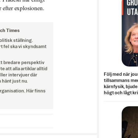
 efter explosionen.
och Times
itisk ställning.
rt fel ska vi skyndsamt
tt bredare perspektiv
att alla artiklar alltid
Följ med när jou
eller intervjuer där
tillsammans med
 hänt just nu.
kärnfysik, bjuder
ganisation. Här finns
högt och lågt kr