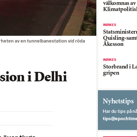
välkomnas av
Klimatpolitis
INRIKES
Statsministe
Quisling-sam
ärheten av en tunnelbanestation vid röda
Åkesson
INRIKES
Storbrand i L
gripen
sion i Delhi
Nyhetstips
Har du tips på nå
es.semithcope@