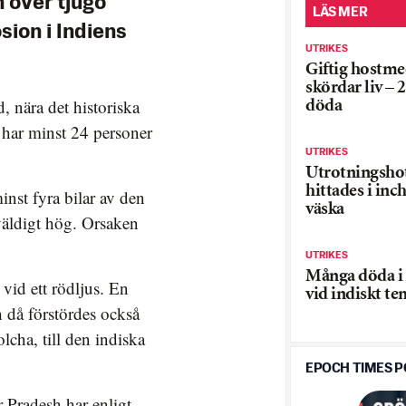
h över tjugo
LÄS MER
sion i Indiens
UTRIKES
Giftig hostme
skördar liv – 
, nära det historiska
döda
 har minst 24 personer
UTRIKES
Utrotningsho
hittades i inc
nst fyra bilar av den
väska
väldigt hög. Orsaken
UTRIKES
Många döda i
vid ett rödljus. En
vid indiskt t
h då förstördes också
olcha, till den indiska
EPOCH TIMES 
 Pradesh har enligt