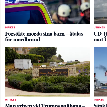
INRIKES
UTRIKES
Försökte mörda sina barn – åtalas
UD-tj
för mordbrand
mot U
UTRIKES
INRIKES
Man gripen vid Trumps golfbana –
Sänkt