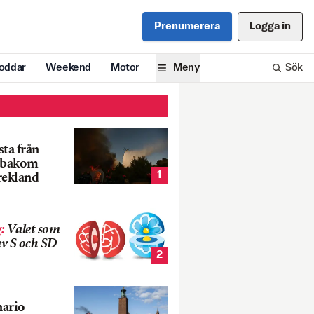
Prenumerera
Logga in
oddar
Weekend
Motor
Meny
Sök
ta från
k bakom
1
rekland
g
:
Valet som
v S och SD
2
nario