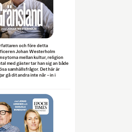
rfattaren och före detta
fficeren Johan Westerholm
onsytorna mellan kultur, religion
amtal med gäster tar han sig an både
lösa samhällsfrågor. Det här är
 gå dit andra inte når – in i