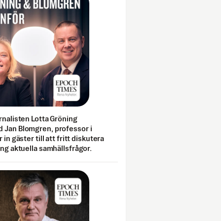
rnalisten Lotta Gröning
 Jan Blomgren, professor i
 in gäster till att fritt diskutera
ing aktuella samhällsfrågor.