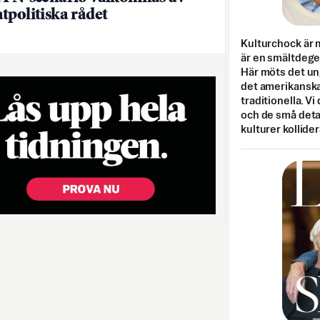
tpolitiska rådet
Kulturchock är 
är en smältdegel
Här möts det un
det amerikanska
traditionella. Vi
och de små detal
kulturer kollider