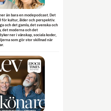
mer än bara en modepodcast. Det
 för kultur, ålder och perspektiv.
ga och det gamla, det svenska och
, det moderna och det
 dyker ner i vänskap, sociala koder,
jerna som gör stor skillnad när
ar.