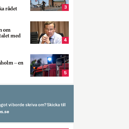
3
ka rådet
rn om
talet med
4
aholm – en
5
got vi borde skriva om? Skicka till
spit