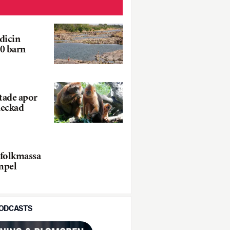
dicin
20 barn
tade apor
heckad
 folkmassa
empel
PODCASTS