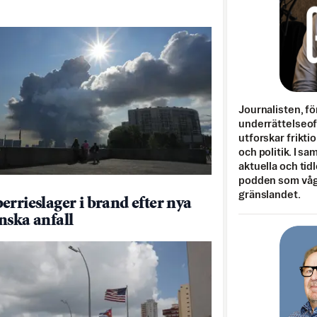
Journalisten, fö
underrättelseo
utforskar frikti
och politik. I s
aktuella och tid
podden som vågar
gränslandet.
errieslager i brand efter nya
nska anfall