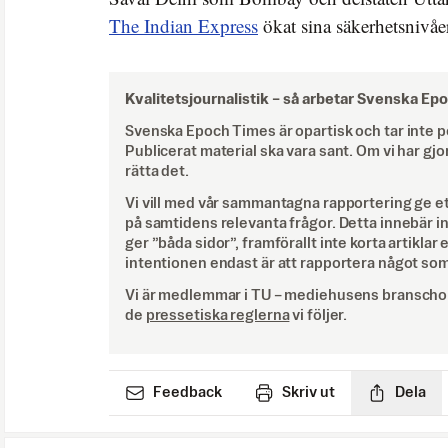
The Indian Express
ökat sina säkerhetsnivåer
Kvalitetsjournalistik –
så arbetar Svenska Ep
Svenska Epoch Times är opartisk och tar inte pol
Publicerat material ska vara sant. Om vi har gjo
rätta det.
Vi vill med vår sammantagna rapportering ge e
på samtidens relevanta frågor. Detta innebär inte 
ger ”båda sidor”, framförallt inte korta artiklar 
intentionen endast är att rapportera något som
Vi är medlemmar i TU – mediehusens branschor
de
pressetiska reglerna
vi följer.
Feedback
Skriv ut
Dela