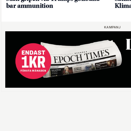
bar ammunition
Klima
KAMPANJ