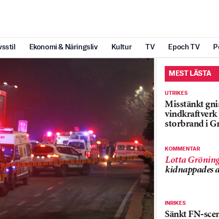
vsstil
Ekonomi & Näringsliv
Kultur
TV
Epoch TV
P
MEST LÄSTA
UTRIKES
Misstänkt gnis
vindkraftver
storbrand i G
KOMMENTAR
Lotta Grönin
kidnappades a
INRIKES
Sänkt FN-sce