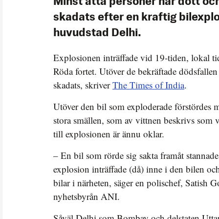
Minst åtta personer har dött oc
skadats efter en kraftig bilexplo
huvudstad Delhi.
Explosionen inträffade vid 19-tiden, lokal tid
Röda fortet. Utöver de bekräftade dödsfallen
skadats, skriver
The Times of India
.
Utöver den bil som exploderade förstördes mi
stora smällen, som av vittnen beskrivs som 
till explosionen är ännu oklar.
– En bil som rörde sig sakta framåt stannade 
explosion inträffade (då) inne i den bilen oc
bilar i närheten, säger en polischef, Satish G
nyhetsbyrån ANI.
Såväl Delhi som Bombay och delstaten Uttar