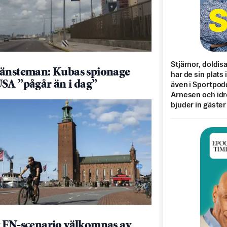
Stjärnor, doldis
änsteman: Kubas spionage
har de sin plats 
SA ”pågår än i dag”
även i Sportpod
Arnesen och idr
bjuder in gäster
 FN-scenario välkomnas av