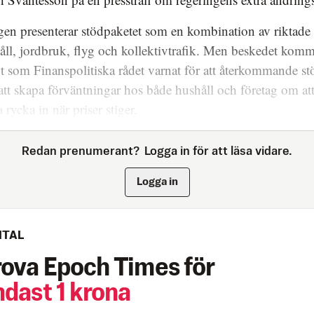
en presenterar stödpaketet som en kombination av riktade 
åll, jordbruk, flyg och kollektivtrafik. Men beskedet kom
t som Finanspolitiska rådet varnat för att återkommande st
 att skapa förväntningar hos både hushåll och företag om att
a rycka in när priser stiger.
Redan prenumerant?
Logga in för att läsa vidare.
Logga in
ITAL
rova Epoch Times för
ndast 1 krona