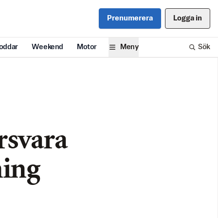
Prenumerera
Logga in
oddar
Weekend
Motor
Meny
Sök
rsvara
ning