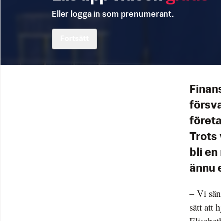
Eller logga in som prenumerant.
Fortsätt
Finan
försva
företa
Trots 
bli en
ännu 
– Vi sän
sätt att
Elisabet