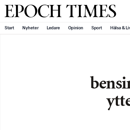
Svenska Epoch Times
Start
Nyheter
Ledare
Opinion
Sport
Hälsa & Li
bensi
ytt