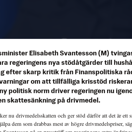
sminister Elisabeth Svantesson (M) tvinga
ra regeringens nya stödåtgärder till hushå
g efter skarp kritik från Finanspolitiska rå
varningar om att tillfälliga krisstöd riskera
 ny politisk norm driver regeringen nu ige
en skattesänkning på drivmedel.
ker nu drivmedelsskatten och ger stöd därför att det är ett 
 hjälpa dem som drabbas mest av högre drivmedelspriser, sä
h Svantesson på en pressträff om regeringens extra ändrin