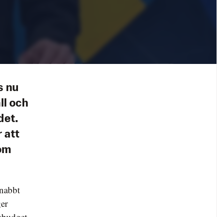
s nu
ll och
det.
r att
nom
snabbt
ger
gsbudget