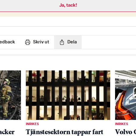
Ja, tack!
edback
Skriv ut
Dela
INRIKES
INRIKES
acker
Tjänstesektorn tappar fart
Volvo C