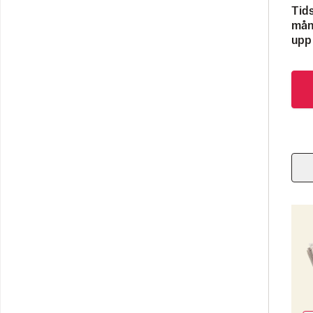
Tids
måna
upp 