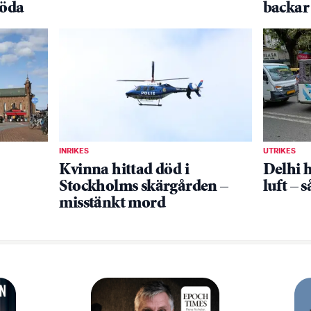
döda
backar
INRIKES
UTRIKES
Kvinna hittad död i
Delhi h
Stockholms skärgården –
luft – 
misstänkt mord