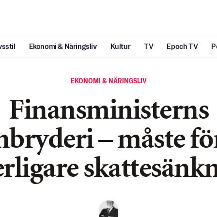
vsstil
Ekonomi & Näringsliv
Kultur
TV
Epoch TV
P
EKONOMI & NÄRINGSLIV
Finansministerns
nbryderi – måste fö
erligare skattesänk