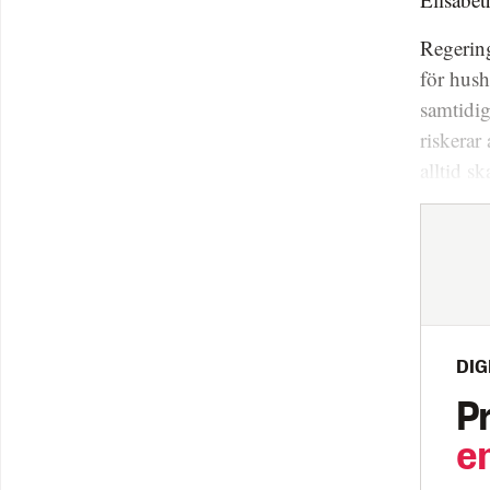
Regering
för hush
samtidig
riskerar
alltid sk
DIG
P
e