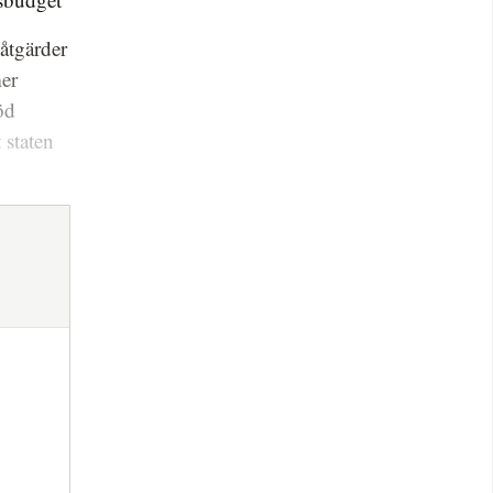
åtgärder
mer
öd
 staten