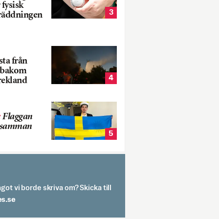
 fysisk
3
 räddningen
ta från
k bakom
4
rekland
:
Flaggan
s samman
5
got vi borde skriva om? Skicka till
spit