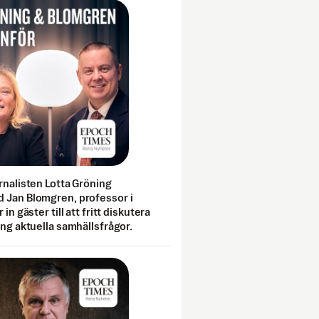
rnalisten Lotta Gröning
 Jan Blomgren, professor i
 in gäster till att fritt diskutera
ing aktuella samhällsfrågor.