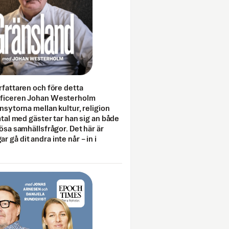
rfattaren och före detta
fficeren Johan Westerholm
onsytorna mellan kultur, religion
amtal med gäster tar han sig an både
lösa samhällsfrågor. Det här är
 gå dit andra inte når – in i