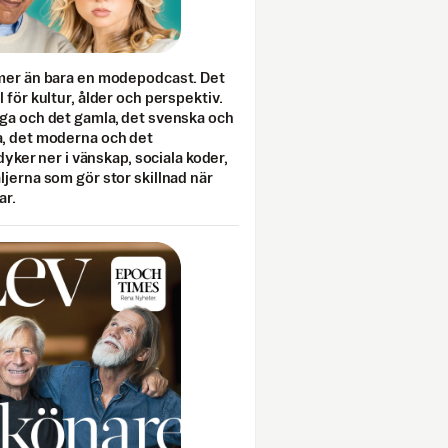
mer än bara en modepodcast. Det
 för kultur, ålder och perspektiv.
ga och det gamla, det svenska och
, det moderna och det
 dyker ner i vänskap, sociala koder,
jerna som gör stor skillnad när
ar.