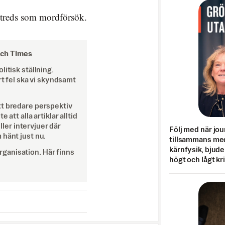
 utreds som mordförsök.
och Times
itisk ställning.
rt fel ska vi skyndsamt
tt bredare perspektiv
att alla artiklar alltid
eller intervjuer där
Följ med när jou
 hänt just nu.
tillsammans med
kärnfysik, bjuder
ganisation. Här finns
högt och lågt kr