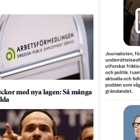
Journalisten, fö
underrättelseo
utforskar frikti
och politik. I s
aktuella och tid
podden som vågar
eckor med nya lagen: Så många
gränslandet.
lda