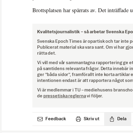
Brottsplatsen har spärrats av. Det inträffade
Kvalitetsjournalistik –
så arbetar Svenska Ep
Svenska Epoch Times är opartisk och tar inte pol
Publicerat material ska vara sant. Om vi har gjo
rätta det.
Vi vill med vår sammantagna rapportering ge e
på samtidens relevanta frågor. Detta innebär inte 
ger ”båda sidor”, framförallt inte korta artiklar 
intentionen endast är att rapportera något som
Vi är medlemmar i TU – mediehusens branschor
de
pressetiska reglerna
vi följer.
Feedback
Skriv ut
Dela