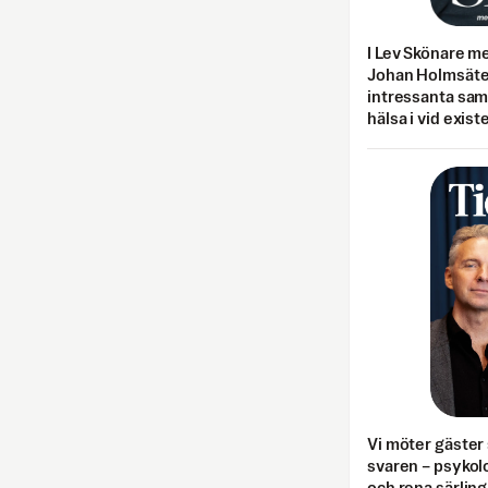
I Lev Skönare m
Johan Holmsäter
intressanta sa
hälsa i vid exist
Vi möter gäster 
svaren – psykolo