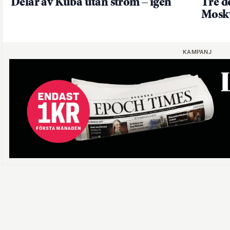
Delar av Kuba utan ström – igen
Tre d
Mosk
KAMPANJ