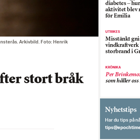
diabetes – hur
aktivitet blev
för Emilia
UTRIKES
Misstänkt gnis
sterås. Arkivbild. Foto: Henrik
vindkraftver
storbrand i G
KRÖNIKA
Per Brinkemo
fter stort bråk
som håller os
Nyhetstips
Har du tips på nå
es.semithcope@