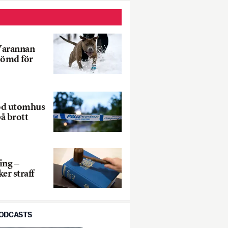
Varannan
dömd för
öd utomhus
på brott
ing –
er straff
PODCASTS