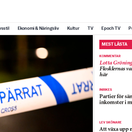
vsstil
Ekonomi & Näringsliv
Kultur
TV
Epoch TV
P
MEST LÄSTA
KOMMENTAR
Lotta Grönin
Flosklernas val
här
INRIKES
Partier för sä
inkomster i m
LEV SKÖNARE
Att växa upp 