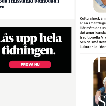
öda i misstänkt bombdåd i
va
Kulturchock är 
är en smältdegel
Här möts det un
det amerikanska
traditionella. Vi
och de små detal
kulturer kollider