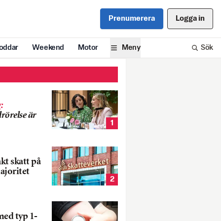
Prenumerera
Logga in
oddar
Weekend
Motor
Meny
Sök
g
:
rörelse är
1
nkt skatt på
ajoritet
2
med typ 1-