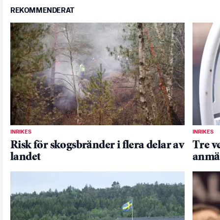
REKOMMENDERAT
INRIKES
INRIKES
Risk för skogsbränder i flera delar av
Tre v
landet
anmä