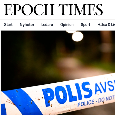
Svenska Epoch Times
Start
Nyheter
Ledare
Opinion
Sport
Hälsa & Li