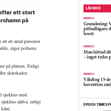
LÄS MER
fter ett stort
INRIKES
arshamn på
Granskning: 
pitbullägare 
brott
att ett antal personer
ödde, säger polisens
INRIKES
Man hittad d
– inget tyder 
er på platsen. Enligt
ller skärskador.
INRIKES
Våldtog 15-år
.
hovrätten sänk
ill sjukhus med
 sjukhus själva, enligt
EPOCH TIMES 
 känt.