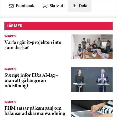
Feedback
Skriv ut
Dela
LÄS MER
INRIKES
Varför går it-projekten inte
som de ska?
INRIKES
Sverige inför EU:s AI-lag –
utan att gå längre än
nödvändigt
INRIKES
FHM satsar på kampanj om
balanserad skärmanvändning