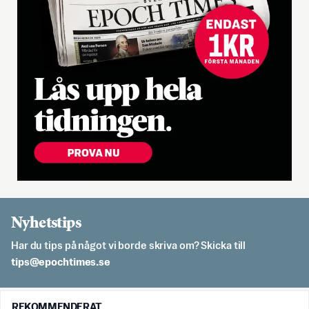
Nyhetstips
Har du tips på något vi borde skriva om? Skicka till
es.semithcope@spit
REKOMMENDERAT