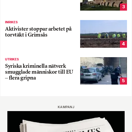
3
INRIKES
Aktivister stoppar arbetet på
torvtäkt i Grimsås
4
UTRIKES
Syriska kriminella nätverk
smugglade människor till EU
– flera gripna
5
KAMPANJ