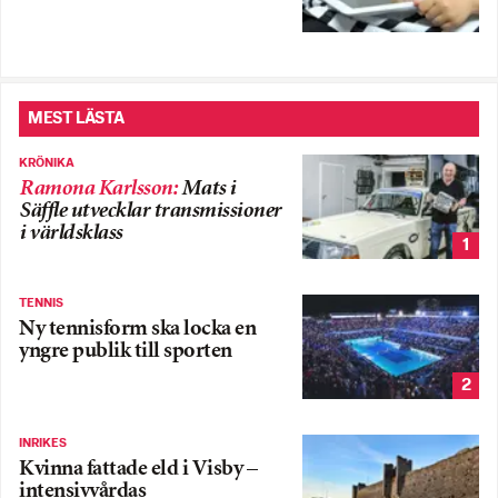
MEST LÄSTA
KRÖNIKA
Ramona Karlsson
:
Mats i
Säffle utvecklar transmissioner
i världsklass
1
TENNIS
Ny tennisform ska locka en
yngre publik till sporten
2
INRIKES
Kvinna fattade eld i Visby –
intensivvårdas