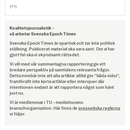
(TT)
Kvalitetsjournalistik –
så arbetar Svenska Epoch Times
Svenska Epoch Times är opartisk och tar inte politisk
ställning. Publicerat material ska vara sant. Om vi har
gjort fel ska vi skyndsamt rätta det.
Vi vill med vår sammantagna rapportering ge ett
bredare perspektiv på samtidens relevanta frågor.
Detta innebär inte att alla artiklar alltid ger ”båda sidor”,
framförallt inte korta artiklar eller intervjuer där
intentionen endast är att rapportera något som hänt
just nu.
Vi är medlemmar i TU – mediehusens
branschorganisation. Här finns de
pressetiska reglerna
vi följer.