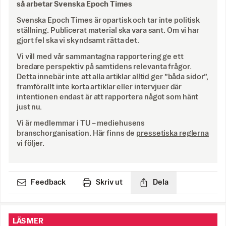
så arbetar Svenska Epoch Times
Svenska Epoch Times är opartisk och tar inte politisk
ställning. Publicerat material ska vara sant. Om vi har
gjort fel ska vi skyndsamt rätta det.
Vi vill med vår sammantagna rapportering ge ett
bredare perspektiv på samtidens relevanta frågor.
Detta innebär inte att alla artiklar alltid ger ”båda sidor”,
framförallt inte korta artiklar eller intervjuer där
intentionen endast är att rapportera något som hänt
just nu.
Vi är medlemmar i TU – mediehusens
branschorganisation. Här finns de
pressetiska reglerna
vi följer.
Feedback
Skriv ut
Dela
LÄS MER