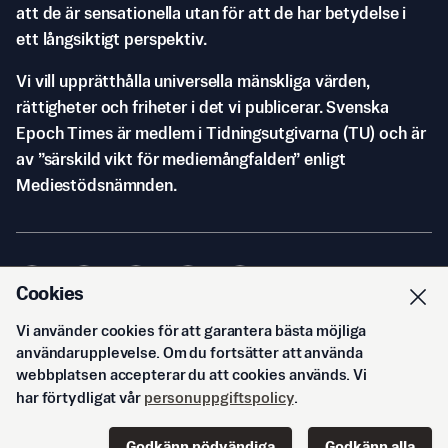
att de är sensationella utan för att de har betydelse i
ett långsiktigt perspektiv.
Vi vill upprätthålla universella mänskliga värden,
rättigheter och friheter i det vi publicerar. Svenska
Epoch Times är medlem i Tidningsutgivarna (TU) och är
av ”särskild vikt för mediemångfalden” enligt
Mediestödsnämnden.
Cookies
Vi använder cookies för att garantera bästa möjliga
© Svenska Epoch Times AB
2026
användarupplevelse. Om du fortsätter att använda
webbplatsen accepterar du att cookies används. Vi
har förtydligat vår
personuppgiftspolicy
.
Godkänn nödvändiga
Godkänn alla