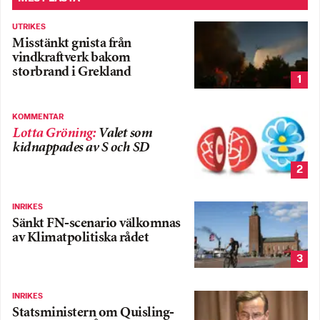
UTRIKES
Misstänkt gnista från
vindkraftverk bakom
storbrand i Grekland
1
KOMMENTAR
Lotta Gröning
:
Valet som
kidnappades av S och SD
2
INRIKES
Sänkt FN-scenario välkomnas
av Klimatpolitiska rådet
3
INRIKES
Statsministern om Quisling-