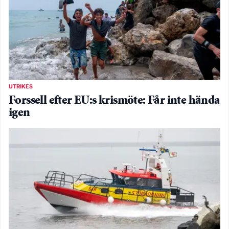
UTRIKES
Forssell efter EU:s krismöte: Får inte hända
igen