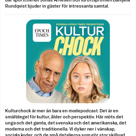
där sportchefen Jonas Arnesen och idrottsprofilen Danijela
Rundqvist bjuder in gäster för intressanta samtal.
Kulturchock är mer än bara en modepodcast. Det är en
smältdegel för kultur, ålder och perspektiv. Här möts det
unga och det gamla, det svenska och det amerikanska, det
moderna och det traditionella. Vi dyker ner i vänskap,
sociala koder, och de små detaljerna som gör stor skillnad