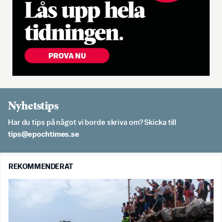
Nyhetstips
Har du tips på något vi borde skriva om? Skicka till
es.semithcope@spit
REKOMMENDERAT