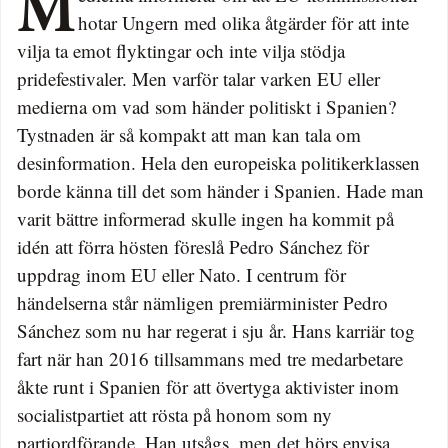
Medierna informerar om att EU-kommissionen
hotar Ungern med olika åtgärder för att inte
vilja ta emot flyktingar och inte vilja stödja
pridefestivaler. Men varför talar varken EU eller
medierna om vad som händer politiskt i Spanien?
Tystnaden är så kompakt att man kan tala om
desinformation. Hela den europeiska politikerklassen
borde känna till det som händer i Spanien. Hade man
varit bättre informerad skulle ingen ha kommit på
idén att förra hösten föreslå Pedro Sánchez för
uppdrag inom EU eller Nato. I centrum för
händelserna står nämligen premiärminister Pedro
Sánchez som nu har regerat i sju år. Hans karriär tog
fart när han 2016 tillsammans med tre medarbetare
åkte runt i Spanien för att övertyga aktivister inom
socialistpartiet att rösta på honom som ny
partiordförande. Han utsågs, men det hörs envisa