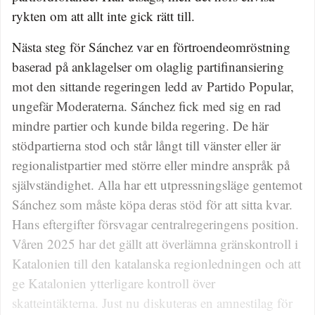
rykten om att allt inte gick rätt till.
Nästa steg för Sánchez var en förtroendeomröstning
baserad på anklagelser om olaglig partifinansiering
mot den sittande regeringen ledd av Partido Popular,
ungefär Moderaterna. Sánchez fick med sig en rad
mindre partier och kunde bilda regering. De här
stödpartierna stod och står långt till vänster eller är
regionalistpartier med större eller mindre anspråk på
självständighet. Alla har ett utpressningsläge gentemot
Sánchez som måste köpa deras stöd för att sitta kvar.
Hans eftergifter försvagar centralregeringens position.
Våren 2025 har det gällt att överlämna gränskontroll i
Katalonien till den katalanska regionledningen och att
ge Katalonien ytterligare kontroll över
skatteintäkterna. Just nu diskuteras en amnestilag för