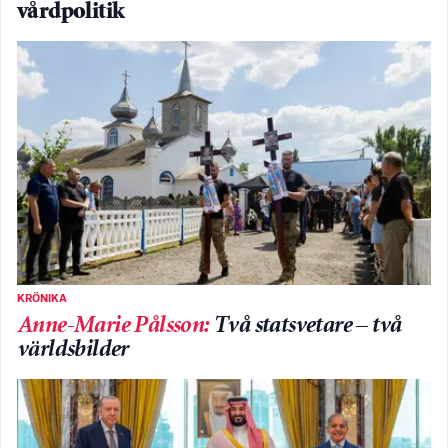
vårdpolitik
KRÖNIKA
Anne-Marie Pålsson
:
Två statsvetare – två
världsbilder