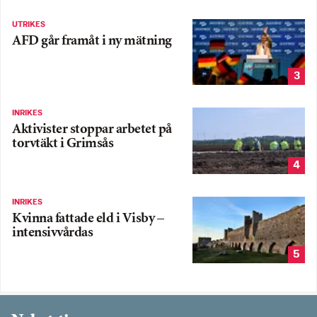
UTRIKES
AFD går framåt i ny mätning
3
INRIKES
Aktivister stoppar arbetet på
torvtäkt i Grimsås
4
INRIKES
Kvinna fattade eld i Visby –
intensivvårdas
5