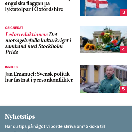
engelska flaggan på
lyktstolpar i Oxfordshire
3
OSIGNERAT
Ledarredaktionen
:
Det
motsägelsefulla kulturkriget i
samband med Stockholm
4
Pride
INRIKES
Jan Emanuel: Svensk politik
har fastnat i personkonflikter
5
Nyhetstips
Har du tips på något vi borde skriva om? Skicka till