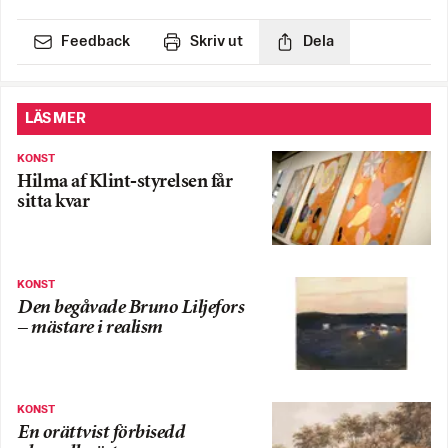
Feedback
Skriv ut
Dela
LÄS MER
KONST
Hilma af Klint-styrelsen får
sitta kvar
KONST
Den begåvade Bruno Liljefors
– mästare i realism
KONST
En orättvist förbisedd