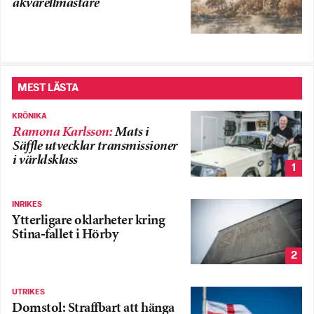
akvarellmästare
MEST LÄSTA
KRÖNIKA
Ramona Karlsson
:
Mats i
Säffle utvecklar transmissioner
i världsklass
1
INRIKES
Ytterligare oklarheter kring
Stina-fallet i Hörby
2
UTRIKES
Domstol: Straffbart att hänga