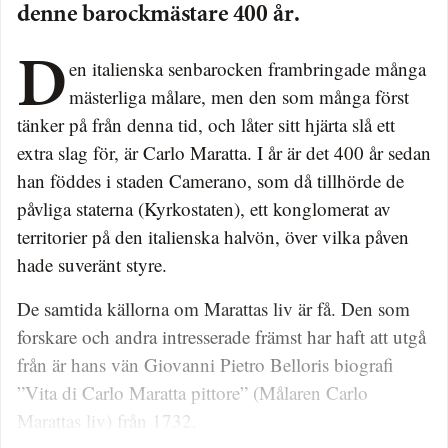
denne barockmästare 400 år.
Den italienska senbarocken frambringade många
mästerliga målare, men den som många först
tänker på från denna tid, och låter sitt hjärta slå ett
extra slag för, är Carlo Maratta. I år är det 400 år sedan
han föddes i staden Camerano, som då tillhörde de
påvliga staterna (Kyrkostaten), ett konglomerat av
territorier på den italienska halvön, över vilka påven
hade suveränt styre.
De samtida källorna om Ma­­rattas liv är få. Den som
forskare och andra intresserade främst har haft att utgå
från är hans vän Giovanni Pietro Belloris biografi
”Vita di Carlo Maratta pittore” (Målaren Carlo
Marattas liv) från 1732.