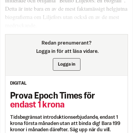
initierade och briljanta ”Bruno Liljefors: en biografi”.
Detta är inte bara en av de mest faktamässigt helgjutna
biografierna om Liljefors utan också en av de mest
medryckande.
Redan prenumerant?
Logga in för att läsa vidare.
Logga in
DIGITAL
Prova Epoch Times för
endast 1 krona
Tidsbegränsat introduktionserbjudande, endast 1
krona första månaden utan att binda dig! Bara 199
kronor i månaden därefter. Säg upp när du vill.