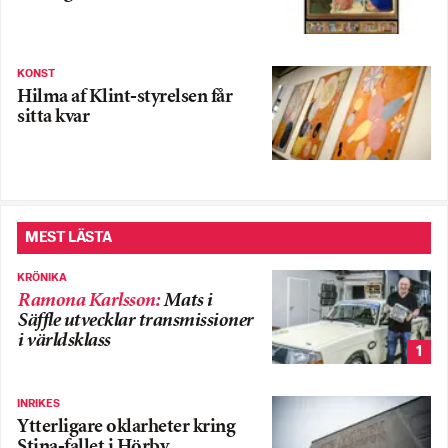
KONST
Hilma af Klint-styrelsen får
sitta kvar
MEST LÄSTA
KRÖNIKA
Ramona Karlsson
:
Mats i
Säffle utvecklar transmissioner
i världsklass
1
INRIKES
Ytterligare oklarheter kring
Stina-fallet i Hörby