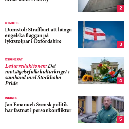
2
UTRIKES
Domstol: Straffbart att hänga
engelska flaggan på
lyktstolpar i Oxfordshire
3
OSIGNERAT
Ledarredaktionen
:
Det
motsägelsefulla kulturkriget i
samband med Stockholm
4
Pride
INRIKES
Jan Emanuel: Svensk politik
har fastnat i personkonflikter
5