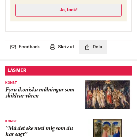
Ja, tack!
Feedback
Skriv ut
Dela
LÄS MER
KONST
Fyra ikoniska målningar som
skildrar våren
KONST
”Må det ske med mig som du
har sagt”