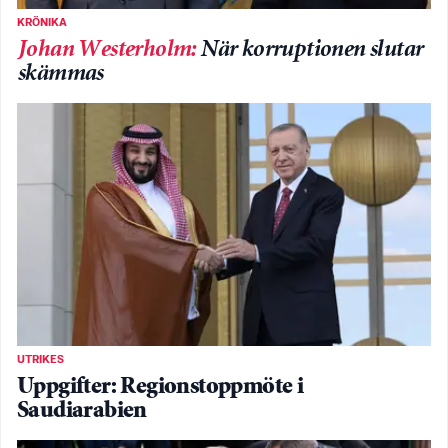
KRÖNIKA
Johan Westerholm
:
När korruptionen slutar
skämmas
UTRIKES
Uppgifter: Regionstoppmöte i
Saudiarabien