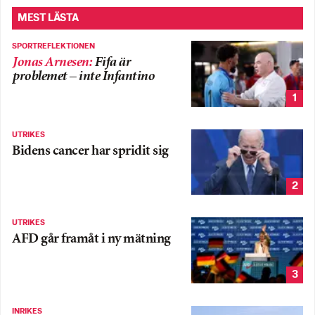
MEST LÄSTA
SPORTREFLEKTIONEN
Jonas Arnesen
:
Fifa är
problemet – inte Infantino
1
UTRIKES
Bidens cancer har spridit sig
2
UTRIKES
AFD går framåt i ny mätning
3
INRIKES