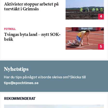
Aktivister stoppar arbetet på
torvtäkt i Grimsås
4
FOTBOLL
Tvingas byta land – nytt SOK-
bråk
5
Nyhetstips
Har du tips på något vi borde skriva om? Skicka till
es.semithcope@spit
REKOMMENDERAT