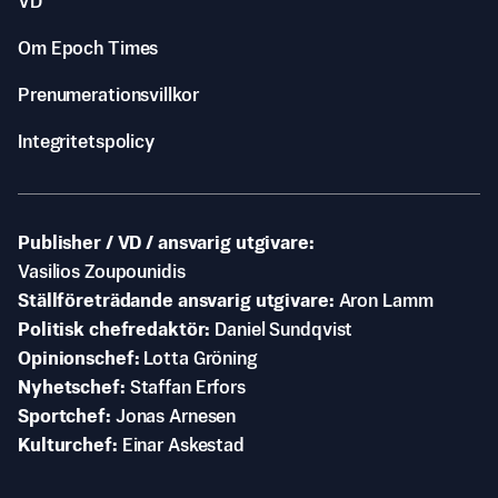
VD
Om Epoch Times
Prenumerationsvillkor
Integritetspolicy
Publisher / VD / ansvarig utgivare
Vasilios Zoupounidis
Ställföreträdande ansvarig utgivare
Aron Lamm
Politisk chefredaktör
Daniel Sundqvist
Opinionschef
Lotta Gröning
Nyhetschef
Staffan Erfors
Sportchef
Jonas Arnesen
Kulturchef
Einar Askestad