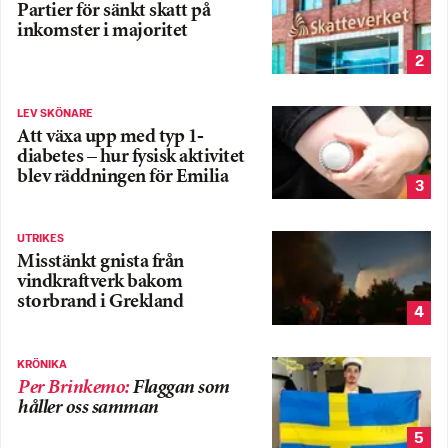
Partier för sänkt skatt på
inkomster i majoritet
2
LEV SKÖNARE
Att växa upp med typ 1-
diabetes – hur fysisk aktivitet
blev räddningen för Emilia
3
UTRIKES
Misstänkt gnista från
vindkraftverk bakom
storbrand i Grekland
4
KRÖNIKA
Per Brinkemo
:
Flaggan som
håller oss samman
5