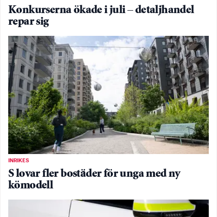
Konkurserna ökade i juli – detaljhandel
repar sig
INRIKES
S lovar fler bostäder för unga med ny
kömodell