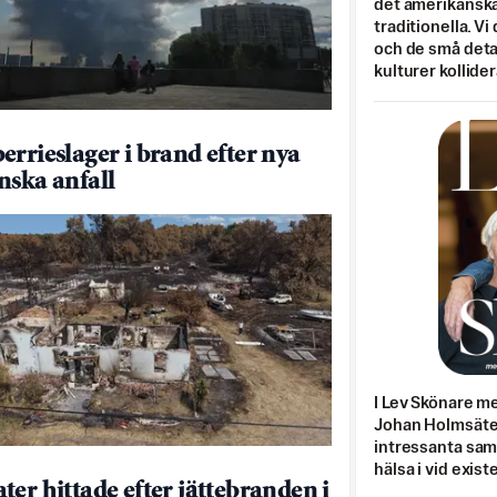
det amerikanska
traditionella. Vi
och de små detal
kulturer kollider
errieslager i brand efter nya
nska anfall
I Lev Skönare m
Johan Holmsäter
intressanta sa
hälsa i vid exist
ter hittade efter jättebranden i