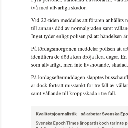
två med allvarliga skador.
Vid 22-tiden meddelas att föraren anhållits m
till annans död av normalgraden samt vållan
Inget tyder enligt polisen på att händelsen är 
På lördagsmorgonen meddelar polisen att arb
identifiera de döda kan dröja flera dagar. En
som allvarligt, men inte livshotande, skadad
På lördagseftermiddagen släpptes busschauff
är dock fortsatt misstänkt för tre fall av våll
samt vållande till kroppsskada i tre fall.
Kvalitetsjournalistik –
så arbetar Svenska Ep
Svenska Epoch Times är opartisk och tar inte pol