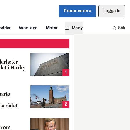
Prenumerera
Logga in
oddar
Weekend
Motor
Meny
Sök
larheter
llet i Hörby
1
nario
2
ka rådet
rn om