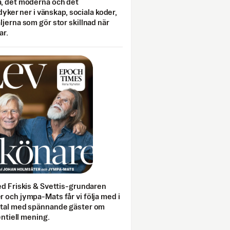
, det moderna och det
 dyker ner i vänskap, sociala koder,
jerna som gör stor skillnad när
ar.
ed Friskis & Svettis-grundaren
 och jympa-Mats får vi följa med i
mtal med spännande gäster om
entiell mening.