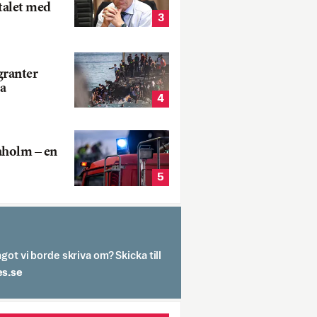
talet med
3
ranter
a
4
aholm – en
5
got vi borde skriva om? Skicka till
spit