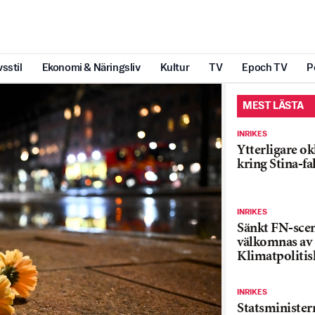
vsstil
Ekonomi & Näringsliv
Kultur
TV
Epoch TV
P
MEST LÄSTA
INRIKES
Ytterligare ok
kring Stina-fa
INRIKES
Sänkt FN-sce
välkomnas av
Klimatpolitis
INRIKES
Statsministe