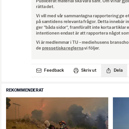
Publicerat material ska vara sant. Om vi har gjo
rätta det.
Vi vill med vår sammantagna rapportering ge e
på samtidens relevanta frågor. Detta innebär inte 
ger ”båda sidor”, framförallt inte korta artiklar 
intentionen endast är att rapportera något som
Vi är medlemmar i TU – mediehusens branschor
de
pressetiska reglerna
vi följer.
Feedback
Skriv ut
Dela
REKOMMENDERAT