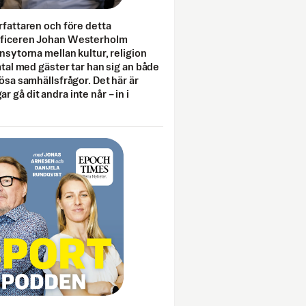
rfattaren och före detta
fficeren Johan Westerholm
onsytorna mellan kultur, religion
amtal med gäster tar han sig an både
lösa samhällsfrågor. Det här är
 gå dit andra inte når – in i