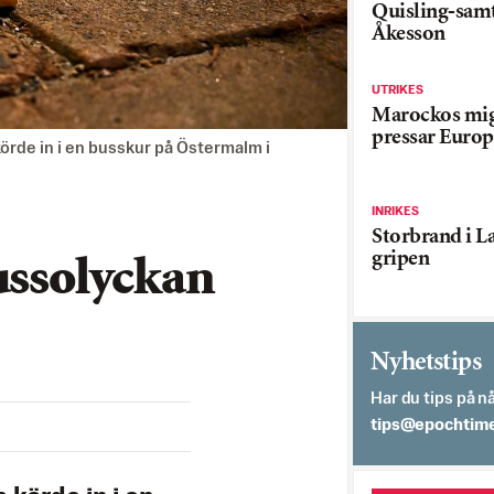
Quisling-sam
Åkesson
UTRIKES
Marockos mig
pressar Europ
rde in i en busskur på Östermalm i
INRIKES
Storbrand i L
gripen
ussolyckan
Nyhetstips
Har du tips på nå
es.semithcope@