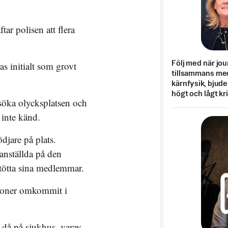
ar polisen att flera
Följ med när jou
s initialt som grovt
tillsammans med
kärnfysik, bjuder
högt och lågt kr
rsöka olycksplatsen och
 inte känd.
djare på plats.
nställda på den
 stötta sina medlemmar.
ersoner omkommit i
 då på sjukhus, varav