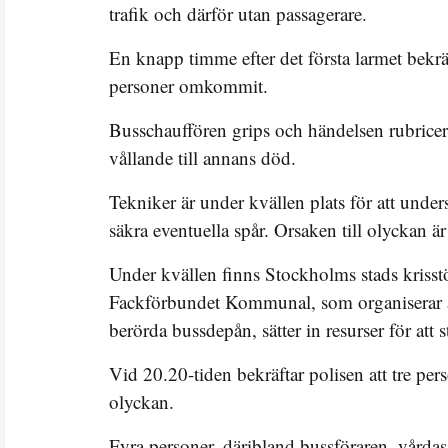
trafik och därför utan passagerare.
En knapp timme efter det första larmet bekräft
personer omkommit.
Busschauffören grips och händelsen rubricera
vållande till annans död.
Tekniker är under kvällen plats för att unde
säkra eventuella spår. Orsaken till olyckan är
Under kvällen finns Stockholms stads krisstö
Fackförbundet Kommunal, som organiserar a
berörda bussdepån, sätter in resurser för att
Vid 20.20-tiden bekräftar polisen att tre p
olyckan.
Fyra personer, däribland bussföraren, vårdas