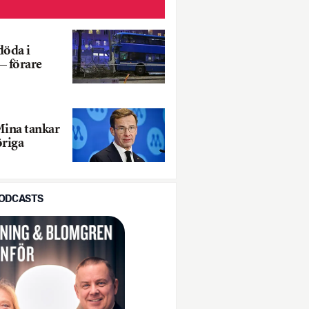
döda i
– förare
Mina tankar
öriga
PODCASTS