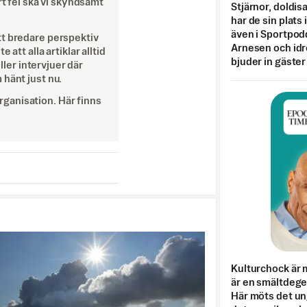
rt fel ska vi skyndsamt
Stjärnor, doldis
har de sin plats 
även i Sportpod
tt bredare perspektiv
Arnesen och idr
att alla artiklar alltid
bjuder in gäster
eller intervjuer där
 hänt just nu.
ganisation. Här finns
Kulturchock är 
är en smältdegel
Här möts det un