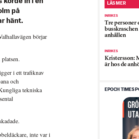
körde in i en
LÄS MER
olm på
INRIKES
r hänt.
Tre personer 
busskraschen 
anhållen
alhallavägen börjar
INRIKES
 platsen.
Kristersson: 
är hos de anh
ger i ett trafiknav
bana och
 Kungliga tekniska
EPOCH TIMES 
sental
 skadade.
beldäckare, inte var i