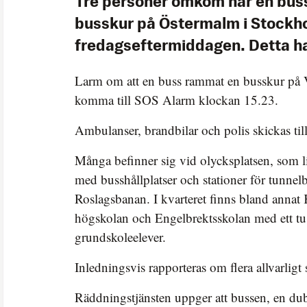
Tre personer omkom när en buss 
busskur på Östermalm i Stockh
fredagseftermiddagen. Detta ha
Larm om att en buss rammat en busskur på V
komma till SOS Alarm klockan 15.23.
Ambulanser, brandbilar och polis skickas till
Många befinner sig vid olycksplatsen, som lig
med busshållplatser och stationer för tunnel
Roslagsbanan. I kvarteret finns bland annat
högskolan och Engelbrektsskolan med ett tu
grundskoleelever.
Inledningsvis rapporteras om flera allvarligt
Räddningstjänsten uppger att bussen, en dub