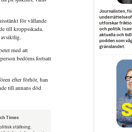
Journalisten, fö
underrättelseo
isstänkt för vållande
utforskar frikti
de till kroppsskada.
och politik. I s
aktuella och tid
avsiktlig.
podden som vågar
gränslandet.
etet med att
 person bedöms fortsatt
.
ören efter förhör, han
ande till annans död
och Times
itisk ställning.