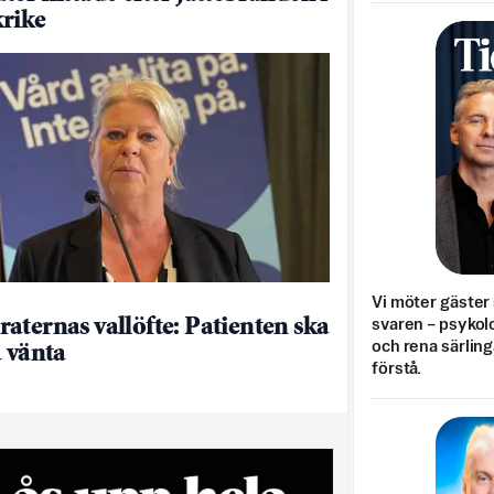
rike
Vi möter gäster 
aternas vallöfte: Patienten ska
svaren – psykolo
och rena särling
a vänta
förstå.