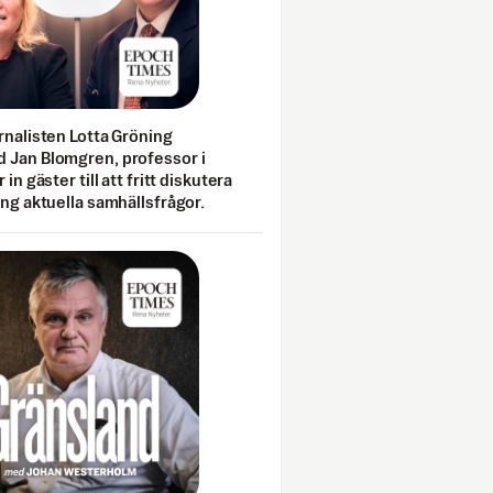
rnalisten Lotta Gröning
 Jan Blomgren, professor i
 in gäster till att fritt diskutera
ing aktuella samhällsfrågor.