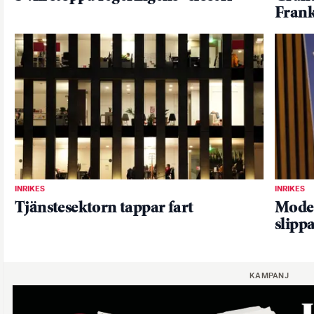
Frank
INRIKES
INRIKES
Tjänstesektorn tappar fart
Moder
slipp
KAMPANJ