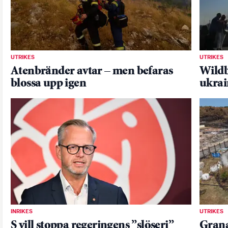
UTRIKES
UTRIKES
Atenbränder avtar – men befaras
Wildb
blossa upp igen
ukrai
INRIKES
UTRIKES
S vill stoppa regeringens ”slöseri”
Grana