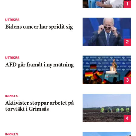
1
UTRIKES
Bidens cancer har spridit sig
2
UTRIKES
AFD går framåt i ny mätning
3
INRIKES
Aktivister stoppar arbetet på
torvtäkt i Grimsås
4
INRIKES