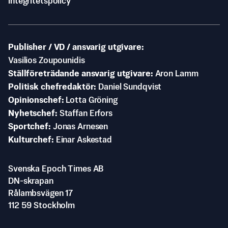
Integritetspolicy
Publisher / VD / ansvarig utgivare
Vasilios Zoupounidis
Ställföreträdande ansvarig utgivare
Aron Lamm
Politisk chefredaktör
Daniel Sundqvist
Opinionschef
Lotta Gröning
Nyhetschef
Staffan Erfors
Sportchef
Jonas Arnesen
Kulturchef
Einar Askestad
Svenska Epoch Times AB
DN-skrapan
Rålambsvägen 17
112 59 Stockholm