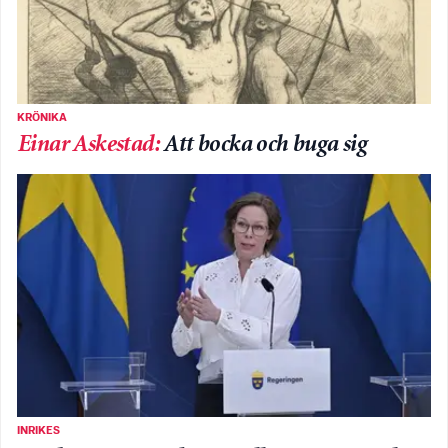
KRÖNIKA
Einar Askestad
:
Att bocka och buga sig
INRIKES