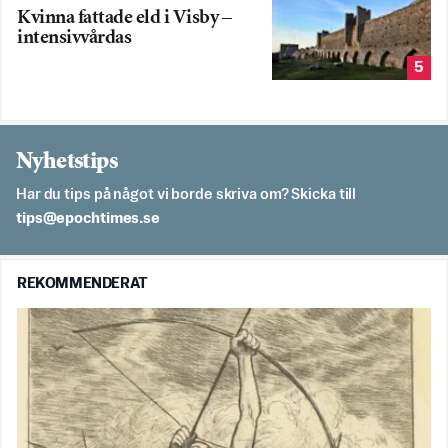
Kvinna fattade eld i Visby –
intensivvårdas
5
Nyhetstips
Har du tips på något vi borde skriva om? Skicka till
es.semithcope@spit
REKOMMENDERAT