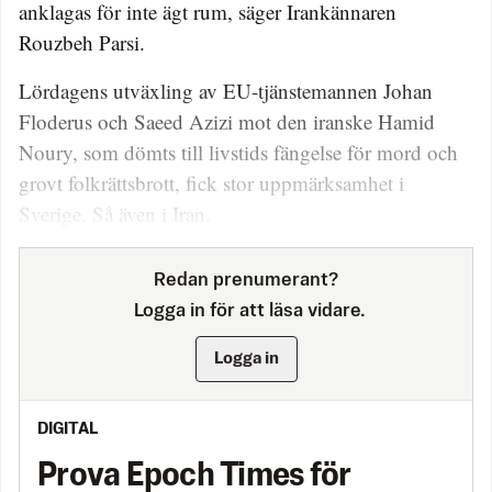
anklagas för inte ägt rum, säger Irankännaren
Rouzbeh Parsi.
Lördagens utväxling av EU-tjänstemannen Johan
Floderus och Saeed Azizi mot den iranske Hamid
Noury, som dömts till livstids fängelse för mord och
grovt folkrättsbrott, fick stor uppmärksamhet i
Sverige. Så även i Iran.
Redan prenumerant?
Logga in för att läsa vidare.
Logga in
DIGITAL
Prova Epoch Times för