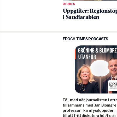
UTRIKES
Uppgifter: Regionst
i Saudiarabien
EPOCH TIMES PODCASTS
Följ med när journalisten Lott
tillsammans med Jan Blomgre
professor i kärnfysik, bjuder i
till att fritt diskutera högt och