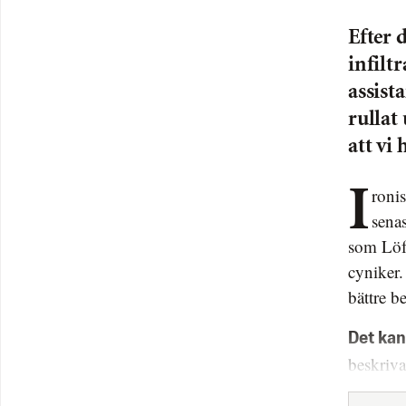
Efter 
infilt
assist
rullat
att vi
Ironiskt – eftersom det försvaret inte längre kan mobiliseras efter det
sena
som Löfv
cyniker.
bättre b
Det kan
beskriv