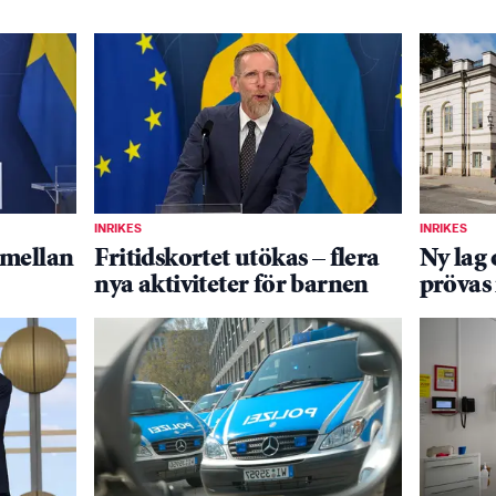
INRIKES
INRIKES
 mellan
Fritidskortet utökas – flera
Ny lag 
nya aktiviteter för barnen
prövas