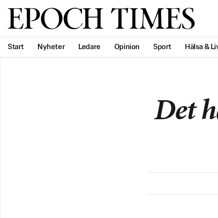
Svenska Epoch Times
Start
Nyheter
Ledare
Opinion
Sport
Hälsa & Li
Det h