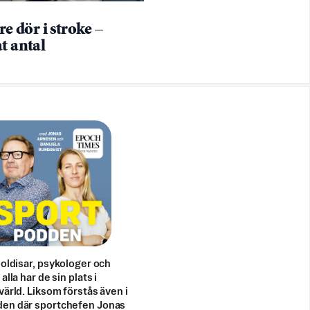
rre dör i stroke –
t antal
doldisar, psykologer och
alla har de sin plats i
värld. Liksom förstås även i
en där sportchefen Jonas