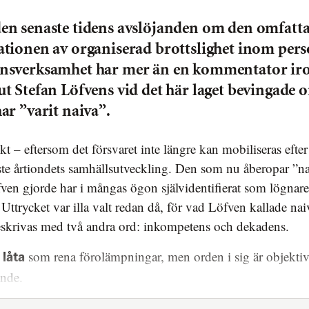
den senaste tidens avslöjanden om den omfatt
rationen av organiserad brottslighet inom pers
ansverksamhet har mer än en kommentator iro
 ut Stefan Löfvens vid det här laget bevingade
 har ”varit naiva”.
ste årtiondets samhällsutveckling. Den som nu åberopar ”na
en gjorde har i mångas ögon självidentifierat som lögnare 
 Uttrycket var illa valt redan då, för vad Löfven kallade nai
eskrivas med två andra ord: inkompetens och dekadens.
som rena förolämpningar, men orden i sig är objektiv
 låta
ande.