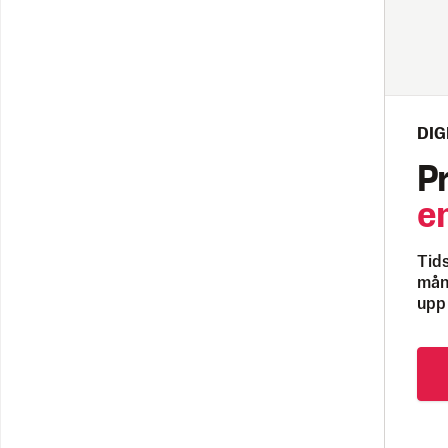
DIG
P
e
Tids
måna
upp 