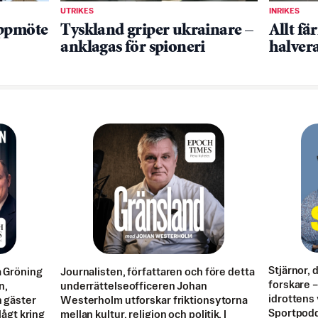
UTRIKES
INRIKES
oppmöte
Tyskland griper ukrainare –
Allt fä
anklagas för spioneri
halvera
Stjärnor, 
a Gröning
Journalisten, författaren och före detta
forskare – 
n,
underrättelseofficeren Johan
idrottens 
n gäster
Westerholm utforskar friktionsytorna
Sportpodd
 lågt kring
mellan kultur, religion och politik. I