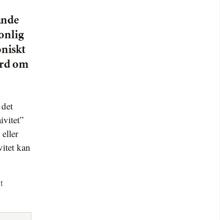
ande
onlig
niskt
 ord om
ivitet”
eller
vitet kan
t