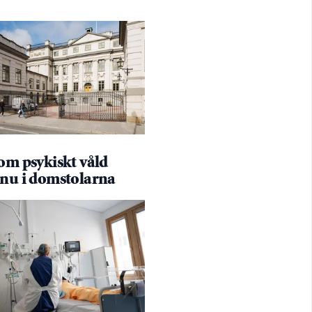
om psykiskt våld
 nu i domstolarna