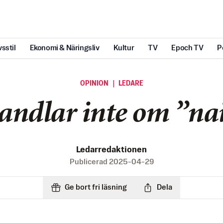
vsstil
Ekonomi & Näringsliv
Kultur
TV
Epoch TV
P
OPINION ｜ LEDARE
andlar inte om ”nai
Ledarredaktionen
Publicerad
2025-04-29
Ge bort fri läsning
Dela