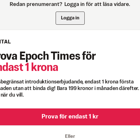
Redan prenumerant?
Logga in för att läsa vidare.
Logga in
ITAL
rova Epoch Times för
ndast 1 krona
begränsat introduktionserbjudande, endast 1 krona första
den utan att binda dig! Bara 199 kronor i månaden därefter.
när du vill.
Prova för endast 1 kr
Eller