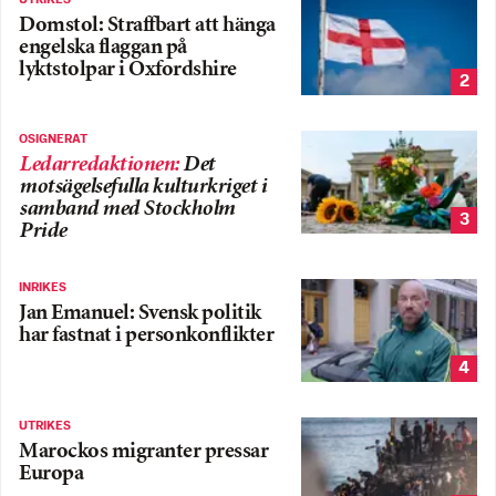
Domstol: Straffbart att hänga
engelska flaggan på
lyktstolpar i Oxfordshire
2
OSIGNERAT
Ledarredaktionen
:
Det
motsägelsefulla kulturkriget i
samband med Stockholm
3
Pride
INRIKES
Jan Emanuel: Svensk politik
har fastnat i personkonflikter
4
UTRIKES
Marockos migranter pressar
Europa