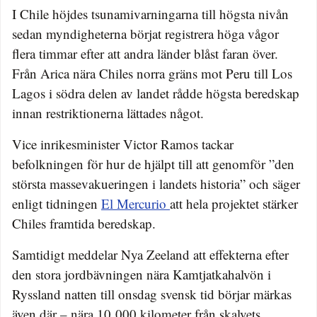
I Chile höjdes tsunamivarningarna till högsta nivån
sedan myndigheterna börjat registrera höga vågor
flera timmar efter att andra länder blåst faran över.
Från Arica nära Chiles norra gräns mot Peru till Los
Lagos i södra delen av landet rådde högsta beredskap
innan restriktionerna lättades något.
Vice inrikesminister Victor Ramos tackar
befolkningen för hur de hjälpt till att genomför ”den
största massevakueringen i landets historia” och säger
enligt tidningen
El Mercurio
att hela projektet stärker
Chiles framtida beredskap.
Samtidigt meddelar Nya Zeeland att effekterna efter
den stora jordbävningen nära Kamtjatkahalvön i
Ryssland natten till onsdag svensk tid börjar märkas
även där – nära 10 000 kilometer från skalvets