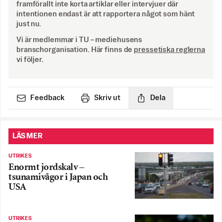
framförallt inte korta artiklar eller intervjuer där
intentionen endast är att rapportera något som hänt
just nu.
Vi är medlemmar i TU – mediehusens
branschorganisation. Här finns de
pressetiska reglerna
vi följer.
Feedback
Skriv ut
Dela
LÄS MER
UTRIKES
Enormt jordskalv –
tsunamivågor i Japan och
USA
UTRIKES