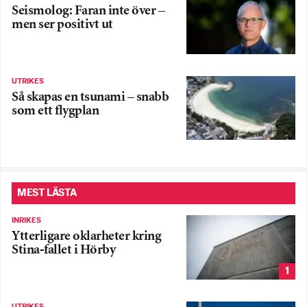
Seismolog: Faran inte över –
men ser positivt ut
UTRIKES
Så skapas en tsunami – snabb
som ett flygplan
MEST LÄSTA
INRIKES
Ytterligare oklarheter kring
Stina-fallet i Hörby
1
UTRIKES